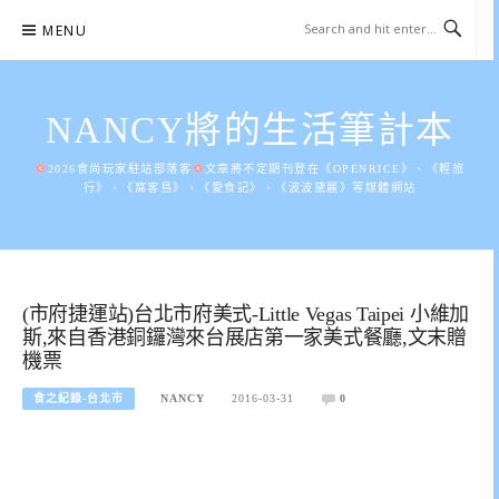
Skip
MENU
to
content
NANCY將的生活筆計本
2026食尚玩家駐站部落客
文章將不定期刊登在《OPENRICE》、《輕旅
行》、《窩客島》、《愛食記》、《波波黛麗》等媒體網站
(市府捷運站)台北市府美式-Little Vegas Taipei 小維加
斯,來自香港銅鑼灣來台展店第一家美式餐廳,文末贈
機票
食之紀錄-台北市
NANCY
2016-03-31
0