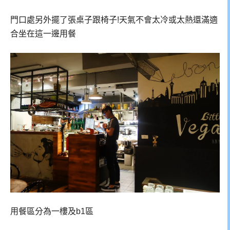
門口處另外擺了張桌子跟椅子!天氣不會太冷或太熱還滿適
合坐在這一邊用餐
用餐區分為一樓及b1區