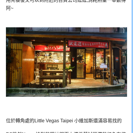
用完餐後又可以到附近的百貨公司逛逛,消耗熱量一舉數得
阿~
位於轉角處的Little Vegas Taipei 小維加斯還滿容易找的