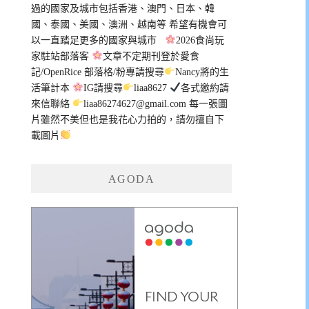
過的國家及城市包括香港、澳門、日本、韓
國、泰國、美國、澳洲、越南等 希望有機會可
以一直踏足更多的國家與城市
2026食尚玩
家駐站部落客
文章不定期刊登於愛食
記/OpenRice 部落格/粉專請搜尋
Nancy將的生
活筆計本
IG請搜尋
liaa8627
各式邀約請
來信聯絡
liaa86274627@gmail.com
每一張圖
片雖然不美但也是我花心力拍的，請勿擅自下
載圖片
AGODA