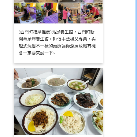
(西門町按摩推薦)亮足養生館，西門町新
開幕足體養生館，師傅手法穩又專業，與
越式洗髮不一樣的頭療讓你深層放鬆有機
會一定要來試一下~