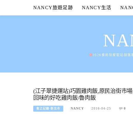
Skip
NANCY旅遊足跡
NANCY生活
NA
to
content
N
2026食尚玩家駐站部落
(江子翠捷運站)巧園雞肉飯,原民治街市
回味的好吃雞肉飯/魯肉飯
NANCY
2016-04-25
0
食之記錄-新北市