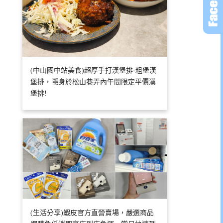
(中山國中站美食)超厚手打漢堡排-粗堡漢
堡排，隱身於松山巷弄內午間限定平價漢
堡排!
(生活分享)蝦皮官方直營賣場，嚴選商品