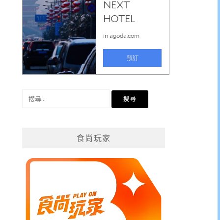
搜
尋
關
鍵
食尚玩家
字: