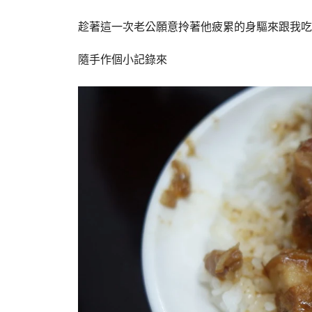
趁著這一次老公願意拎著他疲累的身驅來跟我吃
隨手作個小記錄來