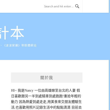
計本
》、《波波黛麗》等媒體網站
關於我
HI~ 我是Nancy 一位由高雄嫁至台北的人妻 假
日喜歡跟另一半到處騎車到處跑跑!重拾年輕的
動力 因為熱愛到處走走,用美食來交朋友體驗生
活,也喜歡用照片記錄生活中的點點滴滴 目前去