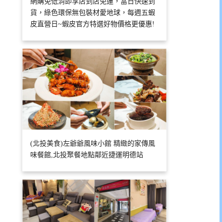
網購免低消即享店到店免運，當日快速到
貨，綠色環保無包裝材愛地球，每週五蝦
皮直營日~蝦皮官方特選好物價格更優惠!
(北投美食)左爺爺風味小館 精緻的家傳風
味餐館,北投聚餐地點鄰近捷運明德站