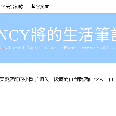
NCY美食記錄
其它文章
ANCY將的生活筆
客
文章將不定期刊登在《OPENRICE》、《輕旅行》、《窩客島》、《愛食記
場美髮店前的小攤子,消失一段時間再開新店面,令人一再