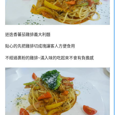
迷迭香蕃茄雞排義大利麵
貼心的先把雞排切成塊讓客人方便食用
不經過裹粉的雞排~滿入味的吃起來不會有負擔感