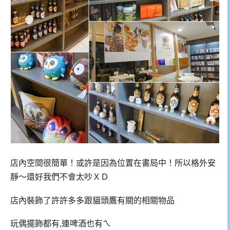
店內空間很簡單！或許是因為位置在書局中！所以格外安
靜～還好我們不會太吵ＸＤ
店內裝飾了許許多多跟貓頭鷹有關的相關物品
玩偶擺飾都有,連啤酒也有ㄟ