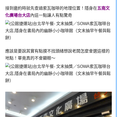
接到邀約時就先查過索瓦咖啡的地理位置！隱身在
五南文
化廣場台大店
內這一點讓人有點驚奇
應該是要說其實有點摸不找頭緒想說老闆怎麼會選這樣的
地點！畢竟真的不會顯眼～