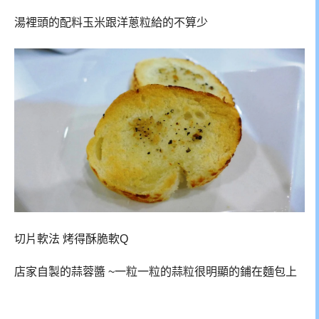
湯裡頭的配料玉米跟洋蔥粒給的不算少
切片軟法 烤得酥脆軟Q
店家自製的蒜蓉醬 ~一粒一粒的蒜粒很明顯的鋪在麵包上