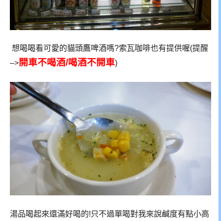
想喝喝看可愛的貓頭鷹啤酒嗎?索瓦咖啡也有提供喔(提醒
開車不喝酒/喝酒不開車
–>
)
湯品喝起來還滿好喝的!只不過單喝對我來說鹹度有點小高