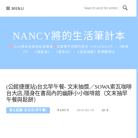
Skip
MENU
to
content
NANCY將的生活筆計本
2026食尚玩家駐站部落客
文章將不定期刊登在《OPENRICE》、《輕旅
行》、《窩客島》、《愛食記》、《波波黛麗》等媒體網站
(公館捷運站)台北早午餐- 文末抽獎／SOWA索瓦咖啡
台大店,隱身在書局內的幽靜小小咖啡館（文末抽早
午餐與鬆餅）
食之紀錄-台北市(早午餐)
NANCY
2016-02-19
0