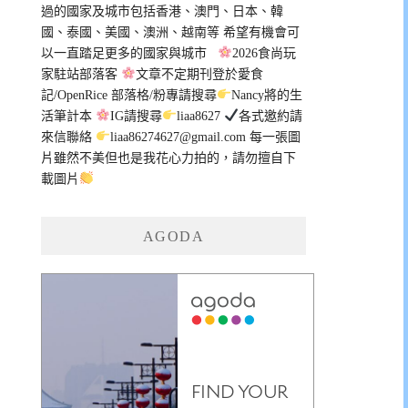
過的國家及城市包括香港、澳門、日本、韓
國、泰國、美國、澳洲、越南等 希望有機會可
以一直踏足更多的國家與城市
2026食尚玩
家駐站部落客
文章不定期刊登於愛食
記/OpenRice 部落格/粉專請搜尋
Nancy將的生
活筆計本
IG請搜尋
liaa8627
各式邀約請
來信聯絡
liaa86274627@gmail.com
每一張圖
片雖然不美但也是我花心力拍的，請勿擅自下
載圖片
AGODA