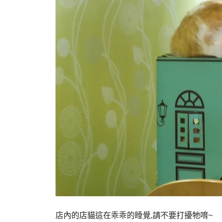
店內的店貓這在乖乖的睡覺,請不要打擾牠唷~