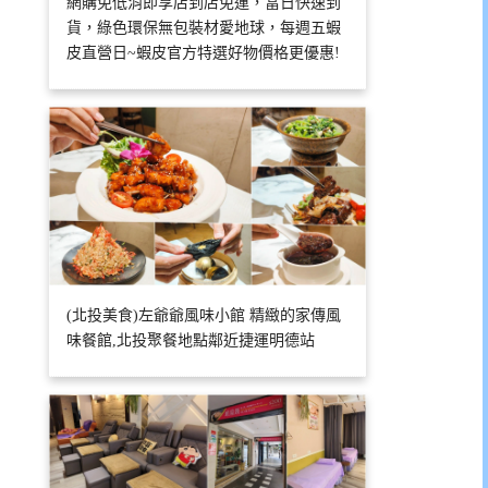
網購免低消即享店到店免運，當日快速到
貨，綠色環保無包裝材愛地球，每週五蝦
皮直營日~蝦皮官方特選好物價格更優惠!
(北投美食)左爺爺風味小館 精緻的家傳風
味餐館,北投聚餐地點鄰近捷運明德站