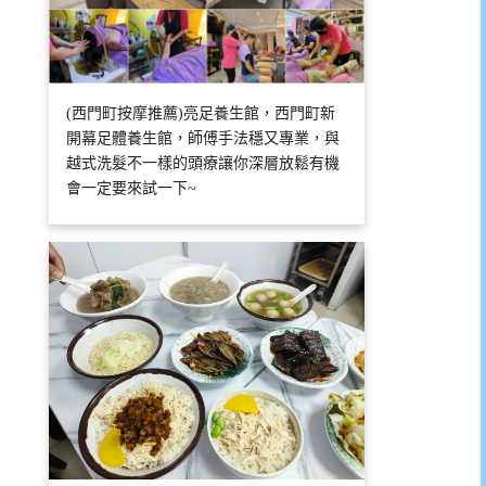
(西門町按摩推薦)亮足養生館，西門町新
開幕足體養生館，師傅手法穩又專業，與
越式洗髮不一樣的頭療讓你深層放鬆有機
會一定要來試一下~