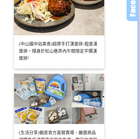
(中山國中站美食)超厚手打漢堡排-粗堡漢
堡排，隱身於松山巷弄內午間限定平價漢
堡排!
(生活分享)蝦皮官方直營賣場，嚴選商品