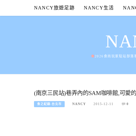
Skip
NANCY旅遊足跡
NANCY生活
NA
to
content
N
2026食尚玩家駐站部落
(南京三民站)巷弄內的SAM咖啡館,可
NANCY
2015-12-11
0
食之紀錄-台北市