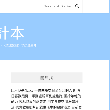
計本
》、《波波黛麗》等媒體網站
關於我
HI~ 我是Nancy 一位由高雄嫁至台北的人妻 假
日喜歡跟另一半到處騎車到處跑跑!重拾年輕的
動力 因為熱愛到處走走,用美食來交朋友體驗生
活,也喜歡用照片記錄生活中的點點滴滴 目前去