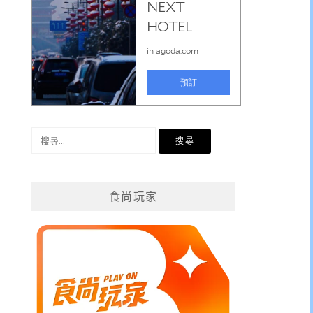
搜
尋
關
鍵
食尚玩家
字: