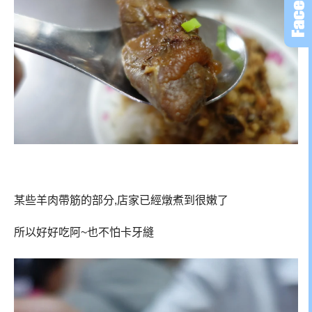
某些羊肉帶筋的部分,店家已經燉煮到很嫩了
所以好好吃阿~也不怕卡牙縫