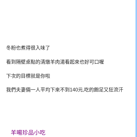
冬粉也煮得很入味了
看到隔壁桌點的清燉羊肉湯看起來也好可口喔
下次的目標就是你啦
我們夫妻倆一人平均下來不到140元,吃的飽足又狂流汗
羊暘珍品小吃