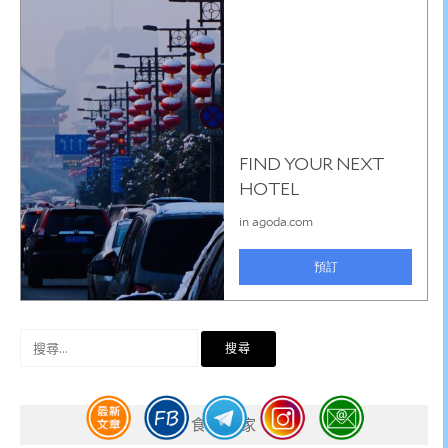
搜
尋
關
鍵
食尚玩家
字: