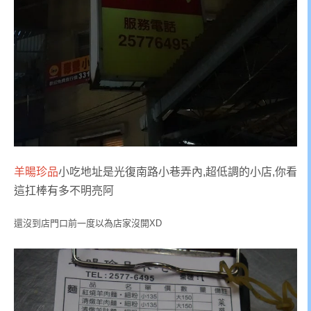
羊暘珍品
小吃地址是光復南路小巷弄內,超低調的小店,你看
這扛棒有多不明亮阿
還沒到店門口前一度以為店家沒開XD