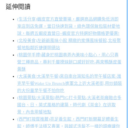
延伸閱讀
(生活分享)蝦皮官方直營賣場，嚴選商品網購免低消即
享店到店免運，當日快速到貨，綠色環保無包裝材愛地
球，每週五蝦皮直營日~蝦皮官方特選好物價格更優惠!
(北投美食)左爺爺風味小館 精緻的家傳風味餐館,北投聚
餐地點鄰近捷運明德站
(桃園伴手禮)藏身於桃園巷弄內美味小點心，用心只專
營三種商品，專利千層撩妹餅口感好好吃-再來鴨酥皮蛋
黃酥
(大溪美食/大溪早午餐)來自南台灣知名的早午餐店家-濰
克早午餐Wake Up Brunch進軍北上近大溪老街,用炒鍋裝
的大份量早午餐不怕你吃
(桃園景點/大溪景點)熱門IG打卡景點-大溪老茶廠融合多
國台、日、英式風格的建築，時代劇《茶金》在這取
景，內含用餐地點
(西門町按摩推薦)亮足養生館，西門町新開幕足體養生
館，師傅手法穩又專業，與越式洗髮不一樣的頭療讓你