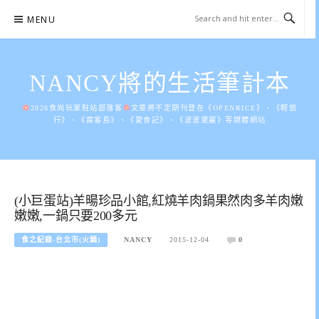
Skip
MENU
to
content
NANCY將的生活筆計本
2026食尚玩家駐站部落客
文章將不定期刊登在《OPENRICE》、《輕旅
行》、《窩客島》、《愛食記》、《波波黛麗》等媒體網站
(小巨蛋站)羊暘珍品小館,紅燒羊肉鍋果然肉多羊肉嫩
嫩嫩,一鍋只要200多元
食之紀錄-台北市(火鍋)
NANCY
2015-12-04
0