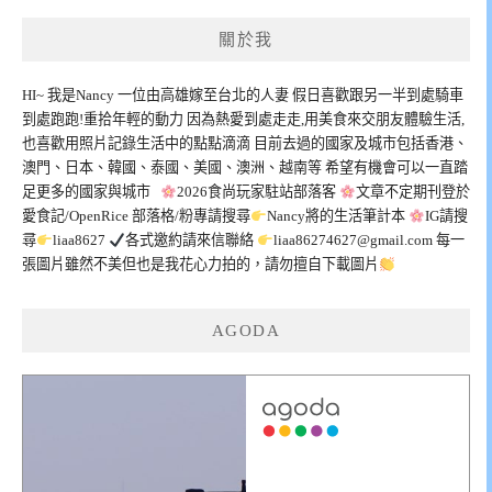
關於我
HI~ 我是Nancy 一位由高雄嫁至台北的人妻 假日喜歡跟另一半到處騎車
到處跑跑!重拾年輕的動力 因為熱愛到處走走,用美食來交朋友體驗生活,
也喜歡用照片記錄生活中的點點滴滴 目前去過的國家及城市包括香港、
澳門、日本、韓國、泰國、美國、澳洲、越南等 希望有機會可以一直踏
足更多的國家與城市
2026食尚玩家駐站部落客
文章不定期刊登於
愛食記/OpenRice 部落格/粉專請搜尋
Nancy將的生活筆計本
IG請搜
尋
liaa8627
各式邀約請來信聯絡
liaa86274627@gmail.com
每一
張圖片雖然不美但也是我花心力拍的，請勿擅自下載圖片
AGODA