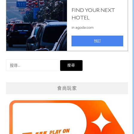
搜
尋
關
鍵
食尚玩家
字: