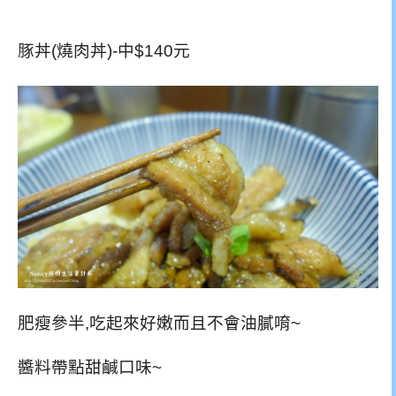
豚丼(燒肉丼)-中$140元
肥瘦參半,吃起來好嫩而且不會油膩唷~
醬料帶點甜鹹口味~