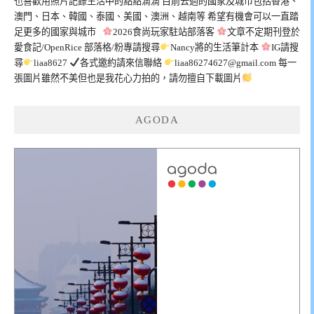
也喜歡用照片記錄生活中的點點滴滴 目前去過的國家及城市包括香港、
澳門、日本、韓國、泰國、美國、澳洲、越南等 希望有機會可以一直踏
足更多的國家與城市
2026食尚玩家駐站部落客
文章不定期刊登於
愛食記/OpenRice 部落格/粉專請搜尋
Nancy將的生活筆計本
IG請搜
尋
liaa8627
各式邀約請來信聯絡
liaa86274627@gmail.com
每一
張圖片雖然不美但也是我花心力拍的，請勿擅自下載圖片
AGODA