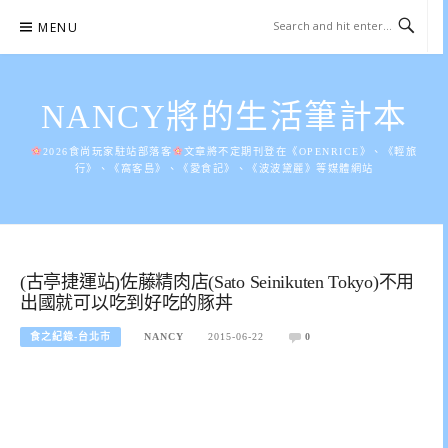
Skip
MENU
to
content
NANCY將的生活筆計本
2026食尚玩家駐站部落客
文章將不定期刊登在《OPENRICE》、《輕旅
行》、《窩客島》、《愛食記》、《波波黛麗》等媒體網站
(古亭捷運站)佐藤精肉店(Sato Seinikuten Tokyo)不用
出國就可以吃到好吃的豚丼
食之紀錄-台北市
NANCY
2015-06-22
0