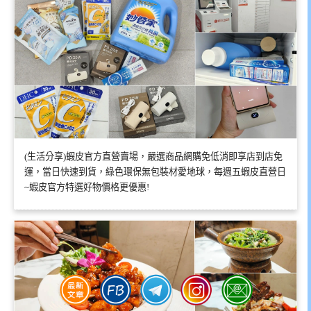
(生活分享)蝦皮官方直營賣場，嚴選商品網購免低消即享店到店免
運，當日快速到貨，綠色環保無包裝材愛地球，每週五蝦皮直營日
~蝦皮官方特選好物價格更優惠!