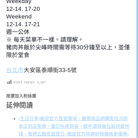
Weekday
12-14. 17-20
Weekend
12-14. 17-21
週一公休
※ 每天菜單不一樣。請理解。
豬肉丼飯於尖峰時間需等待30分鐘至以上，並僅
限於堂食
台北市
大安區泰順街33-5號
POST VIEWS:
9,367
按讚加入粉絲團
延伸閱讀
(生活分享)蝦皮官方直營賣場，嚴選商品網購免低消即
享店到店免運，當日快速到貨，綠色環保無包裝材愛地
球，每週五蝦皮直營日~蝦皮官方特選好物價格更優惠!