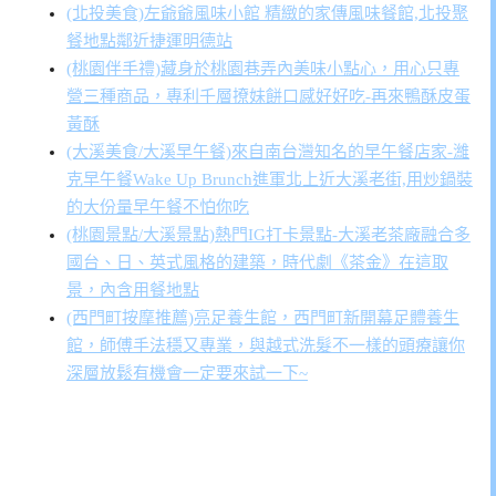
(北投美食)左爺爺風味小館 精緻的家傳風味餐館,北投聚
餐地點鄰近捷運明德站
(桃園伴手禮)藏身於桃園巷弄內美味小點心，用心只專
營三種商品，專利千層撩妹餅口感好好吃-再來鴨酥皮蛋
黃酥
(大溪美食/大溪早午餐)來自南台灣知名的早午餐店家-濰
克早午餐Wake Up Brunch進軍北上近大溪老街,用炒鍋裝
的大份量早午餐不怕你吃
(桃園景點/大溪景點)熱門IG打卡景點-大溪老茶廠融合多
國台、日、英式風格的建築，時代劇《茶金》在這取
景，內含用餐地點
(西門町按摩推薦)亮足養生館，西門町新開幕足體養生
館，師傅手法穩又專業，與越式洗髮不一樣的頭療讓你
深層放鬆有機會一定要來試一下~