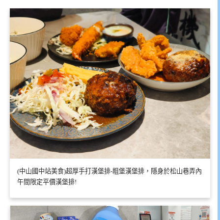
(中山國中站美食)超厚手打漢堡排-粗堡漢堡排，隱身於松山巷弄內
午間限定平價漢堡排!