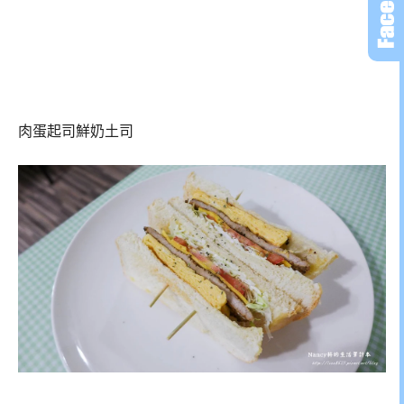
肉蛋起司鮮奶土司