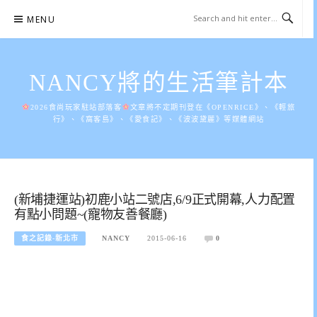
Skip
MENU
to
content
NANCY將的生活筆計本
2026食尚玩家駐站部落客
文章將不定期刊登在《OPENRICE》、《輕旅
行》、《窩客島》、《愛食記》、《波波黛麗》等媒體網站
(新埔捷運站)初鹿小站二號店,6/9正式開幕,人力配置
有點小問題~(寵物友善餐廳)
食之記錄-新北市
NANCY
2015-06-16
0