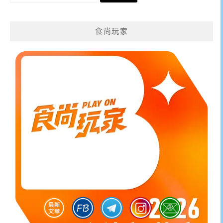
關
鍵
食尚玩家
字: