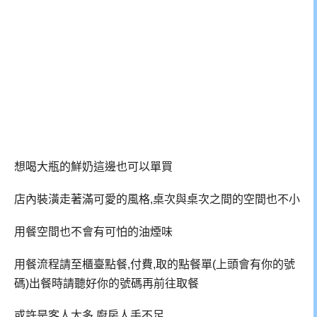
想喝大瓶的鮮奶這邊也可以單買
店內裝潢走著滿可愛的風格,桌次與桌次之間的空間也不小
用餐空間也不會有可怕的油煙味
用餐流程請至櫃臺點餐,付費,取的點餐單(上頭會有你的號
碼)出餐時請聽好你的號碼再前往取餐
或許是客人太多,廚房人手不足