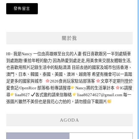
關於我
HI~ 我是Nancy 一位由高雄嫁至台北的人妻 假日喜歡跟另一半到處騎車
到處跑跑!重拾年輕的動力 因為熱愛到處走走,用美食來交朋友體驗生活,
也喜歡用照片記錄生活中的點點滴滴 目前去過的國家及城市包括香港、
澳門、日本、韓國、泰國、美國、澳洲、越南等 希望有機會可以一直踏
足更多的國家與城市
2026食尚玩家駐站部落客
文章不定期刊登於
愛食記/OpenRice 部落格/粉專請搜尋
Nancy將的生活筆計本
IG請搜
尋
liaa8627
各式邀約請來信聯絡
liaa86274627@gmail.com
每一
張圖片雖然不美但也是我花心力拍的，請勿擅自下載圖片
AGODA