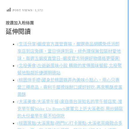
POST VIEWS:
1,572
按讚加入粉絲團
延伸閱讀
(生活分享)蝦皮官方直營賣場，嚴選商品網購免低消即
享店到店免運，當日快速到貨，綠色環保無包裝材愛地
球，每週五蝦皮直營日~蝦皮官方特選好物價格更優惠!
(北投美食)左爺爺風味小館 精緻的家傳風味餐館,北投聚
餐地點鄰近捷運明德站
(桃園伴手禮)藏身於桃園巷弄內美味小點心，用心只專
營三種商品，專利千層撩妹餅口感好好吃-再來鴨酥皮蛋
黃酥
(大溪美食/大溪早午餐)來自南台灣知名的早午餐店家-濰
克早午餐Wake Up Brunch進軍北上近大溪老街,用炒鍋裝
的大份量早午餐不怕你吃
(桃園景點/大溪景點)熱門IG打卡景點-大溪老茶廠融合多