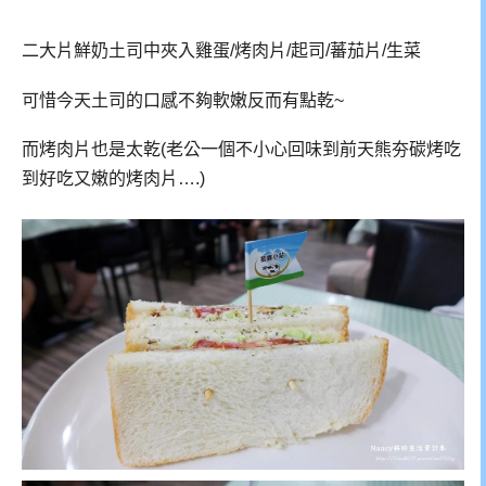
二大片鮮奶土司中夾入雞蛋/烤肉片/起司/蕃茄片/生菜
可惜今天土司的口感不夠軟嫩反而有點乾~
而烤肉片也是太乾(老公一個不小心回味到前天熊夯碳烤吃
到好吃又嫩的烤肉片….)