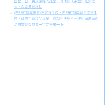
國台、日、英式風格的建築，時代劇《茶金》在這取
景，內含用餐地點
(西門町按摩推薦)亮足養生館，西門町新開幕足體養生
館，師傅手法穩又專業，與越式洗髮不一樣的頭療讓你
深層放鬆有機會一定要來試一下~