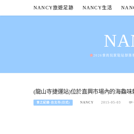
Skip
NANCY旅遊足跡
NANCY生活
NA
to
content
N
2026食尚玩家駐站部落
(龍山寺捷運站)位於直興市場內的海鱻味
NANCY
2015-05-03
食之紀錄-台北市(日式)