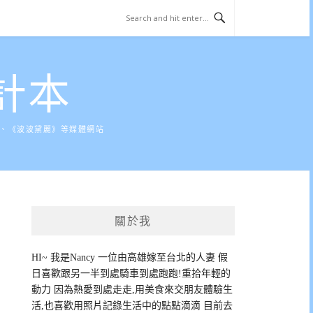
計本
》、《波波黛麗》等媒體網站
關於我
HI~ 我是Nancy 一位由高雄嫁至台北的人妻 假
日喜歡跟另一半到處騎車到處跑跑!重拾年輕的
動力 因為熱愛到處走走,用美食來交朋友體驗生
活,也喜歡用照片記錄生活中的點點滴滴 目前去