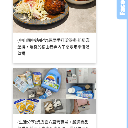
(中山國中站美食)超厚手打漢堡排-粗堡漢
堡排，隱身於松山巷弄內午間限定平價漢
堡排!
(生活分享)蝦皮官方直營賣場，嚴選商品