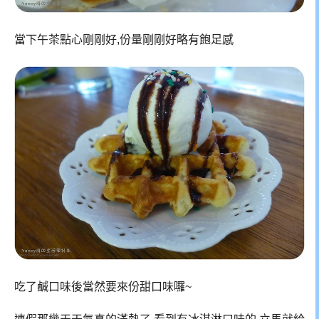
當下午茶點心剛剛好,份量剛剛好略有飽足感
吃了鹹口味後當然要來份甜口味囉~