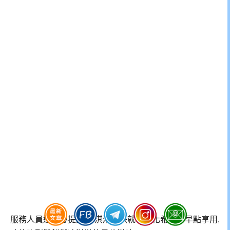
服務人員還貼心提醒,冰淇淋很快就會融化希望可早點享用,