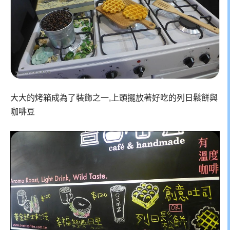
大大的烤箱成為了裝飾之一,上頭擺放著好吃的列日鬆餅與
咖啡豆