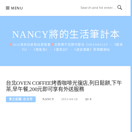
Skip
MENU
to
content
NANCY將的生活筆計本
2026食尚玩家駐站部落客
文章將不定期刊登在《OPENRICE》、《輕旅
行》、《窩客島》、《愛食記》、《波波黛麗》等媒體網站
台北OVEN COFFEE烤香咖啡光復店,列日鬆餅,下午
茶,早午餐,200元即可享有外送服務
食之紀錄-台北市
NANCY
2015-04-10
0