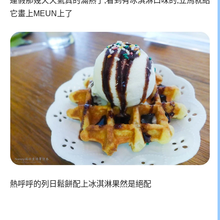
連假那幾天天氣真的滿熱了,看到有冰淇淋口味的,立馬就給
它畫上MEUN上了
熱呼呼的列日鬆餅配上冰淇淋果然是絕配