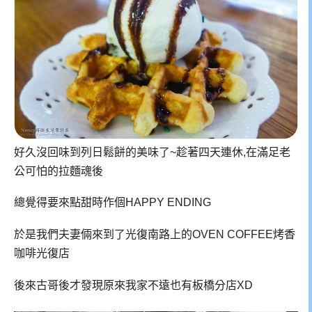
好久沒回味到列日鬆餅的美味了~趁著四天連休,在滿足老
公可怕的拉麵魂後
總覺得要來點甜時作個HAPPY ENDING
於是我們夫妻倆來到了光復南路上的OVEN COFFEE烤香
咖啡光復店
後來古哥後才發現原來我家不遠也有板橋分店XD