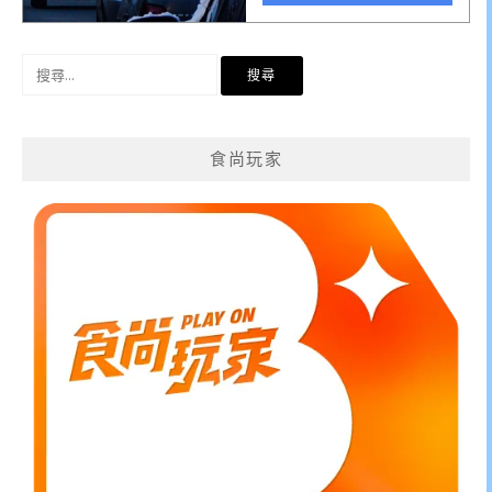
搜
尋
關
鍵
食尚玩家
字: