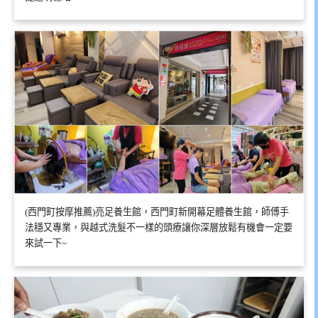
(西門町按摩推薦)亮足養生館，西門町新開幕足體養生館，師傅手
法穩又專業，與越式洗髮不一樣的頭療讓你深層放鬆有機會一定要
來試一下~