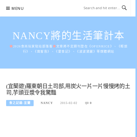
Skip
MENU
to
content
NANCY將的生活筆計本
2026食尚玩家駐站部落客
文章將不定期刊登在《OPENRICE》、《輕旅
行》、《窩客島》、《愛食記》、《波波黛麗》等媒體網站
(宜蘭遊)羅東朝日土司部,用炭火一片一片慢慢烤的土
司,芋頭豆漿令我驚豔
食之記錄-宜蘭
NANCY
2015-02-02
0