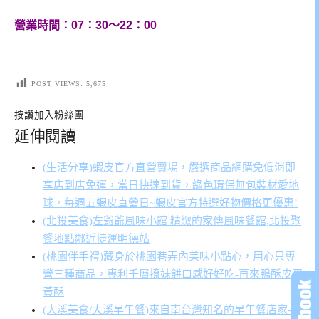
營業時間：07：30～22：00
POST VIEWS:
5,675
按讚加入粉絲團
延伸閱讀
(生活分享)蝦皮官方直營賣場，嚴選商品網購免低消即
享店到店免運，當日快速到貨，綠色環保無包裝材愛地
球，每週五蝦皮直營日~蝦皮官方特選好物價格更優惠!
(北投美食)左爺爺風味小館 精緻的家傳風味餐館,北投聚
餐地點鄰近捷運明德站
(桃園伴手禮)藏身於桃園巷弄內美味小點心，用心只專
營三種商品，專利千層撩妹餅口感好好吃-再來鴨酥皮蛋
黃酥
(大溪美食/大溪早午餐)來自南台灣知名的早午餐店家-濰