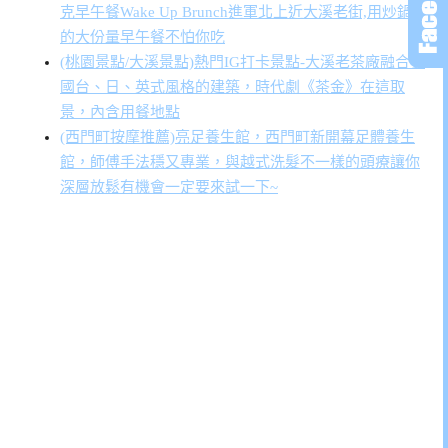
克早午餐Wake Up Brunch進軍北上近大溪老街,用炒鍋裝
的大份量早午餐不怕你吃
(桃園景點/大溪景點)熱門IG打卡景點-大溪老茶廠融合多
國台、日、英式風格的建築，時代劇《茶金》在這取
景，內含用餐地點
(西門町按摩推薦)亮足養生館，西門町新開幕足體養生
館，師傅手法穩又專業，與越式洗髮不一樣的頭療讓你
深層放鬆有機會一定要來試一下~