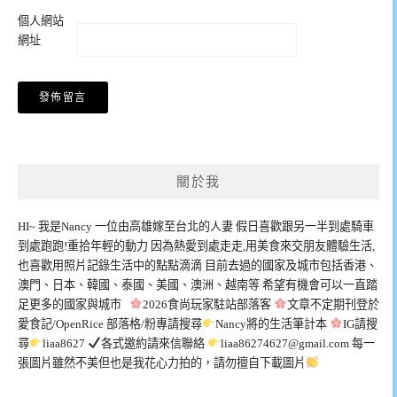
個人網站
網址
關於我
HI~ 我是Nancy 一位由高雄嫁至台北的人妻 假日喜歡跟另一半到處騎車
到處跑跑!重拾年輕的動力 因為熱愛到處走走,用美食來交朋友體驗生活,
也喜歡用照片記錄生活中的點點滴滴 目前去過的國家及城市包括香港、
澳門、日本、韓國、泰國、美國、澳洲、越南等 希望有機會可以一直踏
足更多的國家與城市
2026食尚玩家駐站部落客
文章不定期刊登於
愛食記/OpenRice 部落格/粉專請搜尋
Nancy將的生活筆計本
IG請搜
尋
liaa8627
各式邀約請來信聯絡
liaa86274627@gmail.com
每一
張圖片雖然不美但也是我花心力拍的，請勿擅自下載圖片