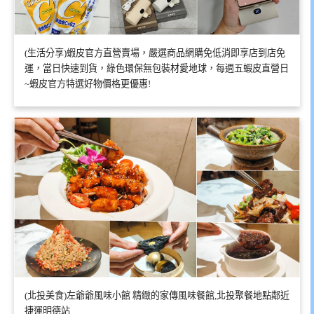
(生活分享)蝦皮官方直營賣場，嚴選商品網購免低消即享店到店免
運，當日快速到貨，綠色環保無包裝材愛地球，每週五蝦皮直營日
~蝦皮官方特選好物價格更優惠!
(北投美食)左爺爺風味小館 精緻的家傳風味餐館,北投聚餐地點鄰近
捷運明德站