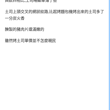
與飲料相比,土司略顯單薄了些
土司上頭交叉的網狀紋路,比起烤麵包機烤出來的土司多了
一分炭火香
醃製的豬肉片還滿嫩的
雖然烤土司單價並不怎麼親民