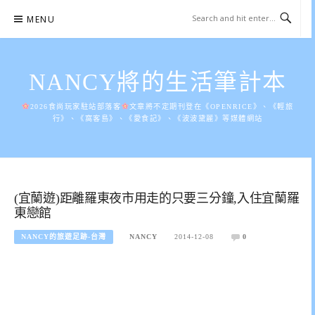
Skip
MENU
to
content
NANCY將的生活筆計本
2026食尚玩家駐站部落客
文章將不定期刊登在《OPENRICE》、《輕旅
行》、《窩客島》、《愛食記》、《波波黛麗》等媒體網站
(宜蘭遊)距離羅東夜市用走的只要三分鐘,入住宜蘭羅
東戀館
NANCY的旅遊足跡-台灣
NANCY
2014-12-08
0