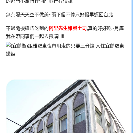
的部門小旅行作個前哨行程偵訊
無奈隔天天空不做美~雨下個不停只好提早返回台北
不過隨機碰巧吃到的
阿里先生雞蛋土司
,真的好好吃~月底
我在帶同事們一起去採購!!!!!