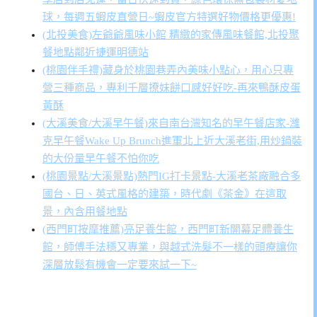
球，每週五蝦皮直營日~蝦皮官方特選好物價格更優惠!
(北投美食)左爺爺風味小館 精緻的家傳風味餐館,北投聚
餐地點鄰近捷運明德站
(桃園伴手禮)藏身於桃園巷弄內美味小點心，用心只專
營三種商品，專利千層撩妹餅口感好好吃-再來鴨酥皮蛋
黃酥
(大溪美食/大溪早午餐)來自南台灣知名的早午餐店家-濰
克早午餐Wake Up Brunch進軍北上近大溪老街,用炒鍋裝
的大份量早午餐不怕你吃
(桃園景點/大溪景點)熱門IG打卡景點-大溪老茶廠融合多
國台、日、英式風格的建築，時代劇《茶金》在這取
景，內含用餐地點
(西門町按摩推薦)亮足養生館，西門町新開幕足體養生
館，師傅手法穩又專業，與越式洗髮不一樣的頭療讓你
深層放鬆有機會一定要來試一下~