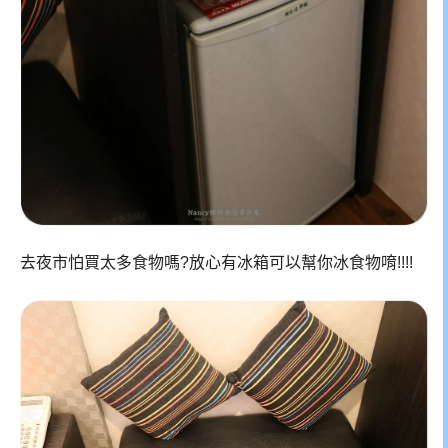
去夜市怕買太多食物嗎?放心有冰箱可以幫你冰食物唷!!!!