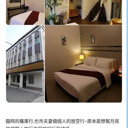
臨時的羅東行,也市夫妻倆個人的放空行~原本是想幫月底