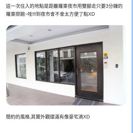
這一次住入的地點是距離羅東夜市用雙腳走只要3分鐘的
羅東戀館~哇!!!到夜市會不會太方便了點XD
簡約的風格,其實外觀還滿有像豪宅滴XD