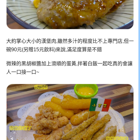
大約掌心大小的漢堡肉,雖然多汁的程度比不上專門店,但一
碗90元(另贈15元飲料)來說,滿足度算是不錯
微辣的黑胡椒醬加上滑順的蛋黃,拌著白飯一起吃真的會讓
人一口接一口~