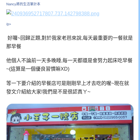
Nancy將的生活筆計本
/p>
好囉~回歸正題,對於我家老芭來說,每天最重要的一餐就是
那早餐
他個人不論前一天多晚睡,每一天都還是會努力起床吃早餐
~(這算是一個優良習慣嘛XD)
等一下要介紹的早餐店可是剛剛早上才去吃的喔~現在就
發文介紹給大家!我們是不是很認真ㄚ~