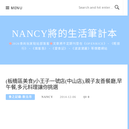
Skip
MENU
to
content
NANCY將的生活筆計本
2026食尚玩家駐站部落客
文章將不定期刊登在《OPENRICE》、《輕旅
行》、《窩客島》、《愛食記》、《波波黛麗》等媒體網站
(板橋區美食)小王子一號店(中山店),親子友善餐廳,早
午餐,多元料理讓你挑選
食之記錄-新北市
NANCY
2014-12-06
0