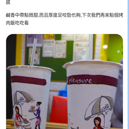
感
鹹香中帶點微甜,而且厚度足咬勁也夠,下次我們再來點個烤
肉飯吃吃看