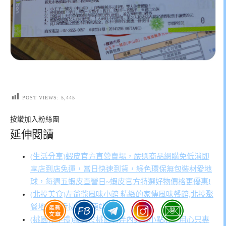
POST VIEWS:
5,445
按讚加入粉絲團
延伸閱讀
(生活分享)蝦皮官方直營賣場，嚴選商品網購免低消即
享店到店免運，當日快速到貨，綠色環保無包裝材愛地
球，每週五蝦皮直營日~蝦皮官方特選好物價格更優惠!
(北投美食)左爺爺風味小館 精緻的家傳風味餐館,北投聚
餐地點鄰近捷運明德站
(桃園伴手禮)藏身於桃園巷弄內美味小點心，用心只專