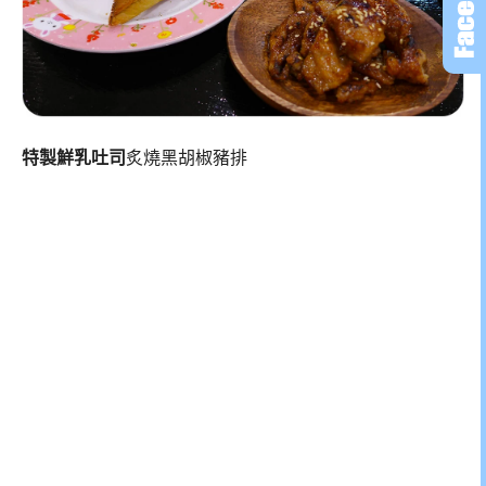
特製鮮乳吐司
炙燒黑胡椒豬排