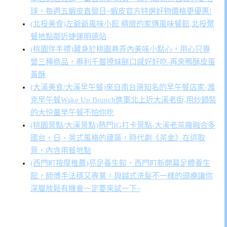
球，每週五蝦皮直營日~蝦皮官方特選好物價格更優惠!
(北投美食)左爺爺風味小館 精緻的家傳風味餐館,北投聚
餐地點鄰近捷運明德站
(桃園伴手禮)藏身於桃園巷弄內美味小點心，用心只專
營三種商品，專利千層撩妹餅口感好好吃-再來鴨酥皮蛋
黃酥
(大溪美食/大溪早午餐)來自南台灣知名的早午餐店家-濰
克早午餐Wake Up Brunch進軍北上近大溪老街,用炒鍋裝
的大份量早午餐不怕你吃
(桃園景點/大溪景點)熱門IG打卡景點-大溪老茶廠融合多
國台、日、英式風格的建築，時代劇《茶金》在這取
景，內含用餐地點
(西門町按摩推薦)亮足養生館，西門町新開幕足體養生
館，師傅手法穩又專業，與越式洗髮不一樣的頭療讓你
深層放鬆有機會一定要來試一下~