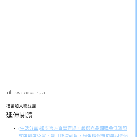
POST VIEWS:
4,721
按讚加入粉絲團
延伸閱讀
(生活分享)蝦皮官方直營賣場，嚴選商品網購免低消即
享店到店免運，當日快速到貨，綠色環保無包裝材愛地