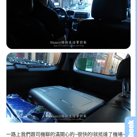
一路上我們跟司機聊的滿開心的~很快的!就抵達了機場~我