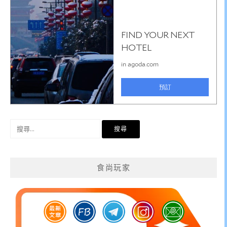
搜
尋
關
鍵
食尚玩家
字: