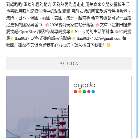
到處跑跑!重拾年輕的動力 因為熱愛到處走走,用美食來交朋友體驗生活,
也喜歡用照片記錄生活中的點點滴滴 目前去過的國家及城市包括香港、
澳門、日本、韓國、泰國、美國、澳洲、越南等 希望有機會可以一直踏
足更多的國家與城市
2026食尚玩家駐站部落客
文章不定期刊登於
愛食記/OpenRice 部落格/粉專請搜尋
Nancy將的生活筆計本
IG請搜
尋
liaa8627
各式邀約請來信聯絡
liaa86274627@gmail.com
每一
張圖片雖然不美但也是我花心力拍的，請勿擅自下載圖片
AGODA