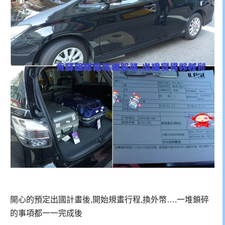
開心的預定出國計畫後,開始規畫行程,換外幣….一堆鎖碎
的事項都一一完成後