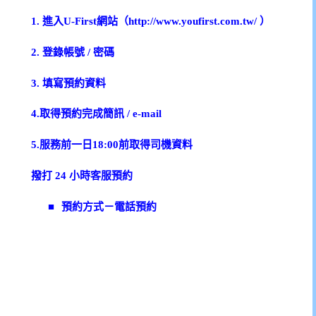
1.
進入
U-First
網站（
http://www.youfirst.com.tw/
）
2.
登錄帳號
/
密碼
3.
填寫預約資料
4.
取得預約完成簡訊
/ e-mail
5.
服務前一日
18:00
前取得司機資料
撥打
24
小時客服預約
■
預約方式－電話預約