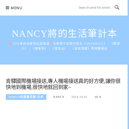
Skip
MENU
to
content
NANCY將的生活筆計本
2026食尚玩家駐站部落客
文章將不定期刊登在《OPENRICE》、《輕旅
行》、《窩客島》、《愛食記》、《波波黛麗》等媒體網站
肯驛國際機場接送,專人機場接送真的好方便,讓你很
快地到機場,很快地就回到家~
NANCY的旅遊足跡-日本
NANCY
2014-10-01
0