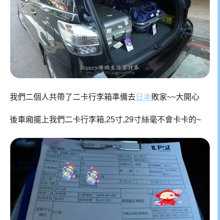
我們二個人共帶了二卡行李箱準備去
日本
敗家~~大開心
後車廂擺上我們二卡行李箱,25寸,29寸絲毫不會卡卡的~