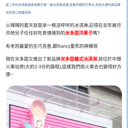
這二年的台灣無論各地都引發一股冰淇淋浪潮,從最早期的芒果冰,到各大便利商店推
出的多口味霜淇淋
火辣辣的夏天就是來一根涼呼呼的冰淇淋,記得在去年被月
月她兒子任任好吃表情燒到的
米多甜洋果子
嗎?
有老芭最愛的生巧克卷,跟Nancy愛死的檸檬塔
現在米多甜又推出了新品牌
米多甜義式冰淇淋
,就位於中壢
火車站旁(大約2-3分的路程),這樣我們搭火車去也變得好方
便~