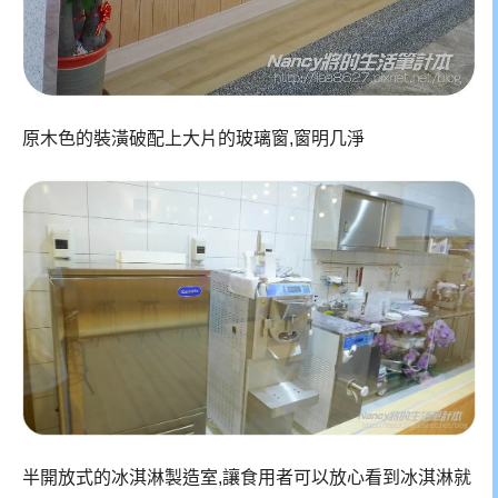
原木色的裝潢破配上大片的玻璃窗,窗明几淨
半開放式的冰淇淋製造室,讓食用者可以放心看到冰淇淋就