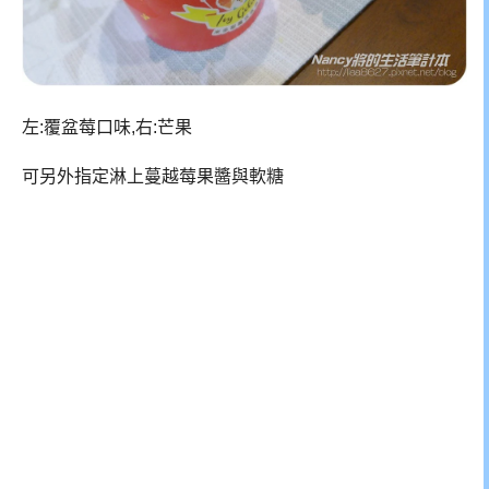
左:覆盆莓口味,右:芒果
可另外指定淋上蔓越莓果醬與軟糖