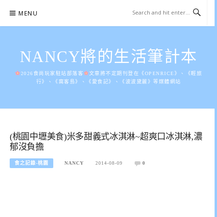
Skip
MENU
to
content
NANCY將的生活筆計本
2026食尚玩家駐站部落客
文章將不定期刊登在《OPENRICE》、《輕旅
行》、《窩客島》、《愛食記》、《波波黛麗》等媒體網站
(桃園中壢美食)米多甜義式冰淇淋~超爽口冰淇淋,濃
郁沒負擔
食之記錄-桃園
NANCY
2014-08-09
0