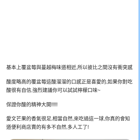
基本上覆盆莓與蔓越梅味道相近,所以彼比之間沒有衝突感
酸度略高的覆盆莓這酸溜溜的口感正是喜愛的,如果你對吃
酸很有自信,強烈建議你可以試試檸檬口味~
保證你酸的精神大開!!!!!
愛文芒果的香氣很足,相當自然,來吃過這一球,你真的會知
道便利商店賣的有多不自然,多人工了!