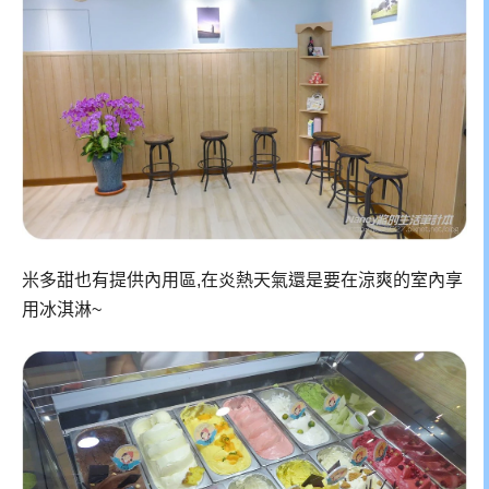
米多甜也有提供內用區,在炎熱天氣還是要在涼爽的室內享
用冰淇淋~