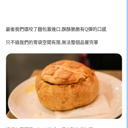
最後我們還咬了麵包蓋幾口,酥酥脆脆有Q彈的口感
只不過我們的胃袋空間有限,無法整個品嘗完畢