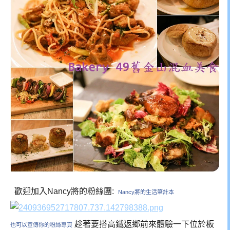
歡迎加入Nancy將的粉絲團:
Nancy將的生活筆計本
趁著要搭高鐵返鄉前來體驗一下位於板
也可以宣傳你的粉絲專頁