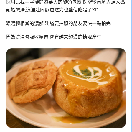
採用比我手掌攤開還要大的酸麵包體,挖空後再填入
漁人碼
頭蛤蠣湯
,這湯連同麵包吃完也整個飽足了XD
濃湯體相當的濃郁,建議要拍照的朋友要快一點拍完
因為濃湯會吸收麵包,會有越來越濃的情況產生