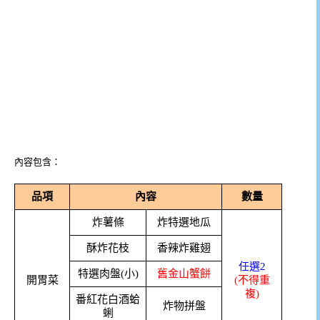
內容包含：
品項
內容
數量
炸薯條
炸特選地瓜
酥炸花枝
香辣炸雞翅
任選2
特選肉盤(小)
舊金山蟹餅
開胃菜
(不得重
複)
番紅花白酒蛤
炸物拼盤
蜊