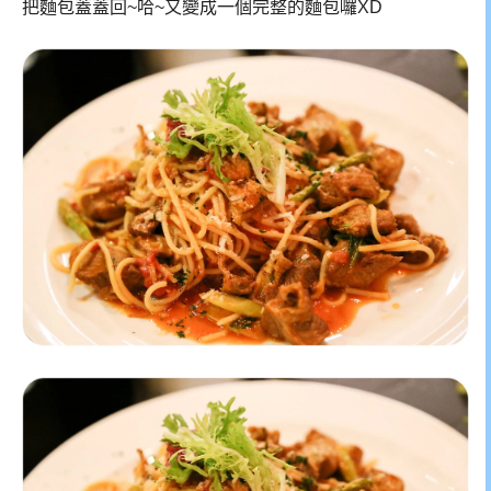
把麵包蓋蓋回~哈~又變成一個完整的麵包囉XD