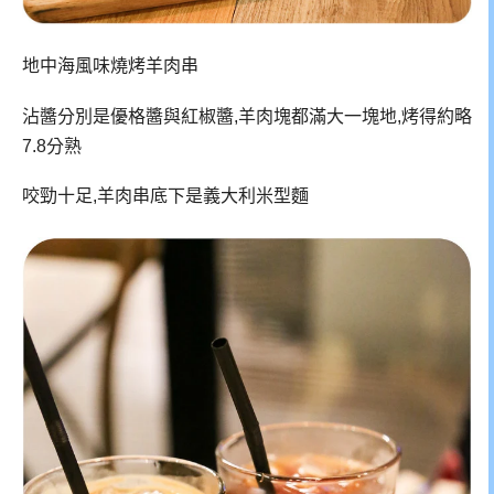
地中海風味燒烤羊肉串
沾醬分別是優格醬與紅椒醬,羊肉塊都滿大一塊地,烤得約略
7.8分熟
咬勁十足,羊肉串底下是義大利米型麵