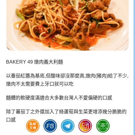
BAKERY 49 燉肉義大利麵
以番茄紅醬為基底,但酸味卻沒那麼高,燉肉(豬肉)給了不少,
燉肉不太需要費上牙口就可以吃
麵體的軟硬度滿適合大多數台灣人不愛偏硬的口感
除了蕃茄丁之外還加入了綠蘆筍與生菜更增添幾分脆脆的
口感