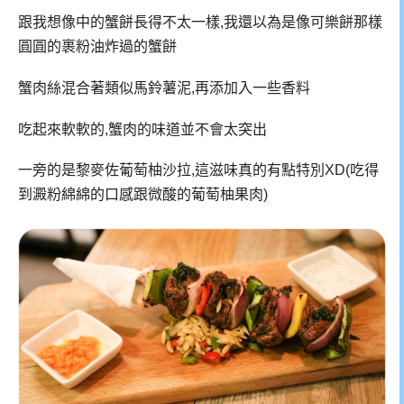
跟我想像中的蟹餅長得不太一樣,我還以為是像可樂餅那樣
圓圓的裹粉油炸過的蟹餅
蟹肉絲混合著類似馬鈴薯泥,再添加入一些香料
吃起來軟軟的,蟹肉的味道並不會太突出
一旁的是黎麥佐葡萄柚沙拉,這滋味真的有點特別XD(吃得
到澱粉綿綿的口感跟微酸的葡萄柚果肉)