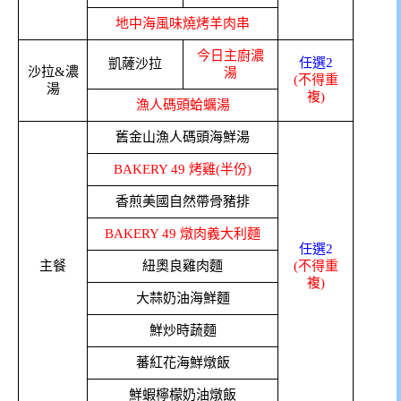
地中海風味燒烤羊肉串
今日主廚濃
任選2
凱薩沙拉
沙拉&濃
湯
(不得重
湯
複)
漁人碼頭蛤蠣湯
舊金山漁人碼頭海鮮湯
BAKERY 49 烤雞(半份)
香煎美國自然帶骨豬排
BAKERY 49 燉肉義大利麵
任選2
主餐
紐奧良雞肉麵
(不得重
複)
大蒜奶油海鮮麵
鮮炒時蔬麵
蕃紅花海鮮燉飯
鮮蝦檸檬奶油燉飯