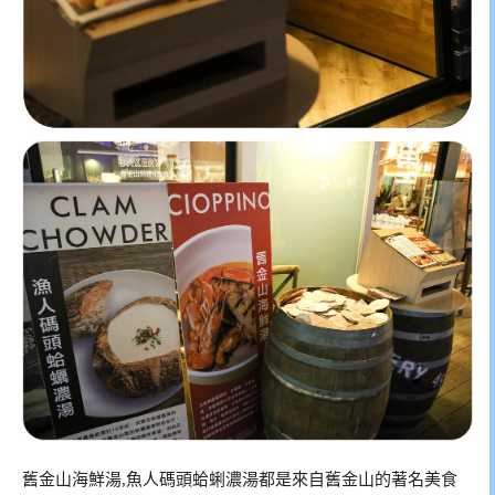
舊金山海鮮湯,魚人碼頭蛤蜊濃湯都是來自舊金山的著名美食