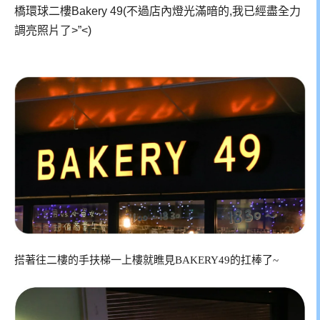
橋環球二樓Bakery 49(不過店內燈光滿暗的,我已經盡全力
調亮照片了>”<)
搭著往二樓的手扶梯一上樓就瞧見BAKERY49的扛棒了~