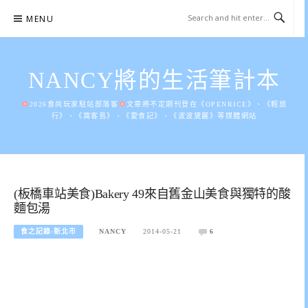
Skip
MENU
to
content
NANCY將的生活筆計本
2026食尚玩家駐站部落客
文章將不定期刊登在《OPENRICE》、《輕旅
行》、《窩客島》、《愛食記》、《波波黛麗》等媒體網站
(板橋車站美食)Bakery 49來自舊金山美食與獨特的酸
麵包湯
食之記錄-新北市
NANCY
2014-05-21
6