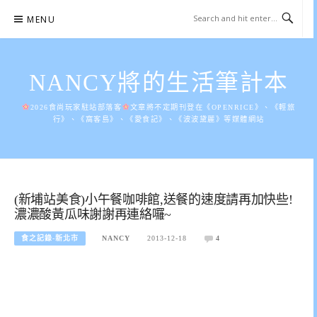
Skip
MENU
to
content
NANCY將的生活筆計本
2026食尚玩家駐站部落客
文章將不定期刊登在《OPENRICE》、《輕旅
行》、《窩客島》、《愛食記》、《波波黛麗》等媒體網站
(新埔站美食)小午餐咖啡館,送餐的速度請再加快些!
濃濃酸黃瓜味謝謝再連絡囉~
食之記錄-新北市
NANCY
2013-12-18
4