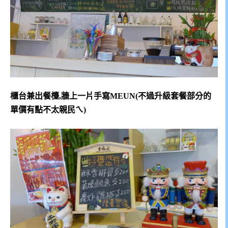
櫃台兼出餐檯,牆上一片手寫MEUN(不過升級套餐部分的
單價有點不太親民ㄟ)