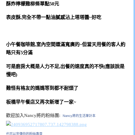
酥炸檸檬雞柳條單點50元
表皮酥,完全不帶一點油膩感沾上塔塔醬~好吃
小午餐咖啡館,室內空間還滿寬廣的~但當天用餐的客人約
略只有5分滿
可是廚房大概是人力不足,出餐的速度真的不快(應該說是
慢吧)
難怪有格友的媽媽等到都不耐煩了
板橋早午餐店又再次新增了一家~
歡迎加入Nancy將的粉絲團:
Nancy將的生活筆計本
也可以宣傳你的粉絲專頁