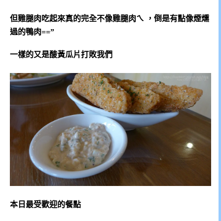
但雞腿肉吃起來真的完全不像雞腿肉ㄟ ，倒是有點像煙燻
過的鴨肉==”
一樣的又是酸黃瓜片打敗我們
本日最受歡迎的餐點