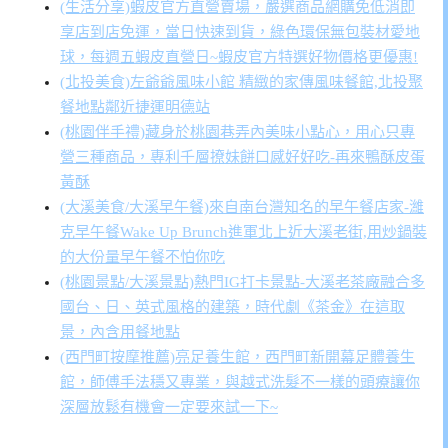
(生活分享)蝦皮官方直營賣場，嚴選商品網購免低消即
享店到店免運，當日快速到貨，綠色環保無包裝材愛地
球，每週五蝦皮直營日~蝦皮官方特選好物價格更優惠!
(北投美食)左爺爺風味小館 精緻的家傳風味餐館,北投聚
餐地點鄰近捷運明德站
(桃園伴手禮)藏身於桃園巷弄內美味小點心，用心只專
營三種商品，專利千層撩妹餅口感好好吃-再來鴨酥皮蛋
黃酥
(大溪美食/大溪早午餐)來自南台灣知名的早午餐店家-濰
克早午餐Wake Up Brunch進軍北上近大溪老街,用炒鍋裝
的大份量早午餐不怕你吃
(桃園景點/大溪景點)熱門IG打卡景點-大溪老茶廠融合多
國台、日、英式風格的建築，時代劇《茶金》在這取
景，內含用餐地點
(西門町按摩推薦)亮足養生館，西門町新開幕足體養生
館，師傅手法穩又專業，與越式洗髮不一樣的頭療讓你
深層放鬆有機會一定要來試一下~