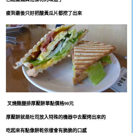
痠到最後只好把酸黃瓜片都挖了出來
叉燒雞腿排厚壓餅單點價格90元
厚壓餅就是吐司放入特殊的機器中去壓烤出來的
吃起來有點像餅乾依樣會有脆脆的口感