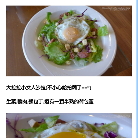
大拉拉小女人沙拉(不小心給拍糊了==”)
生菜,鴨肉,麵包丁,還有一顆半熟的荷包蛋