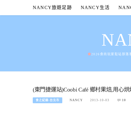
Skip
NANCY旅遊足跡
NANCY生活
NA
to
content
N
2026食尚玩家駐站部落
(東門捷運站)Coobi Café 鄉村果焙,
NANCY
2013-10-03
10
食之紀錄-台北市