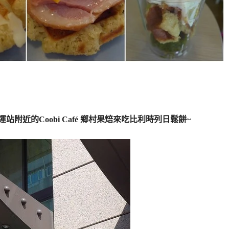
附近的Coobi Café 鄉村果焙來吃比利時列日鬆餅~