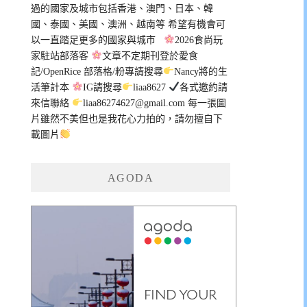
過的國家及城市包括香港、澳門、日本、韓
國、泰國、美國、澳洲、越南等 希望有機會可
以一直踏足更多的國家與城市
2026食尚玩
家駐站部落客
文章不定期刊登於愛食
記/OpenRice 部落格/粉專請搜尋
Nancy將的生
活筆計本
IG請搜尋
liaa8627
各式邀約請
來信聯絡
liaa86274627@gmail.com
每一張圖
片雖然不美但也是我花心力拍的，請勿擅自下
載圖片
AGODA