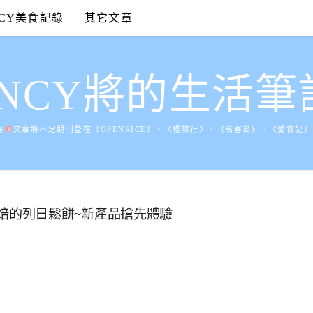
NCY美食記錄
其它文章
ANCY將的生活筆
客
文章將不定期刊登在《OPENRICE》、《輕旅行》、《窩客島》、《愛食記
用心烘焙的列日鬆餅~新產品搶先體驗