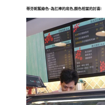
蒂芬妮藍綠色~為扛棒的底色,顏色相當的討喜!