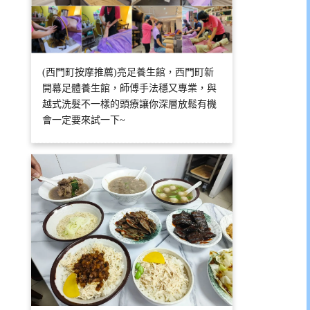
(西門町按摩推薦)亮足養生館，西門町新
開幕足體養生館，師傅手法穩又專業，與
越式洗髮不一樣的頭療讓你深層放鬆有機
會一定要來試一下~