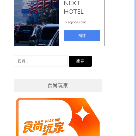
搜
尋
關
鍵
食尚玩家
字: