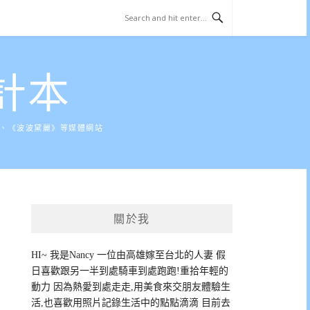
計本
》、《波波黛麗》等媒體網站
關於我
HI~ 我是Nancy 一位由高雄嫁至台北的人妻 假
日喜歡跟另一半到處騎車到處跑跑!重拾年輕的
動力 因為熱愛到處走走,用美食來交朋友體驗生
活,也喜歡用照片記錄生活中的點點滴滴 目前去