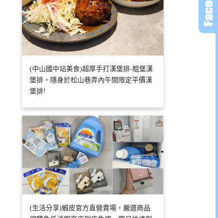
(中山國中站美食)超厚手打漢堡排-粗堡漢
堡排，隱身於松山巷弄內午間限定平價漢
堡排!
(生活分享)蝦皮官方直營賣場，嚴選商品