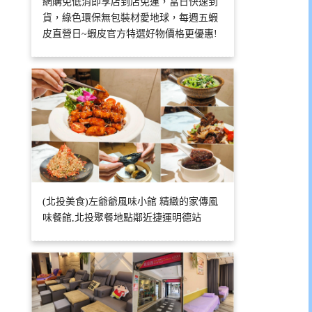
網購免低消即享店到店免運，當日快速到
貨，綠色環保無包裝材愛地球，每週五蝦
皮直營日~蝦皮官方特選好物價格更優惠!
(北投美食)左爺爺風味小館 精緻的家傳風
味餐館,北投聚餐地點鄰近捷運明德站