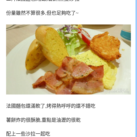
份量雖然不算很多,但也足夠吃了~
法國麵包還滿軟了,烤得熱呼呼的還不錯吃
薯餅炸的很酥脆,重點是油瀝的很乾
配上一些沙拉一起吃