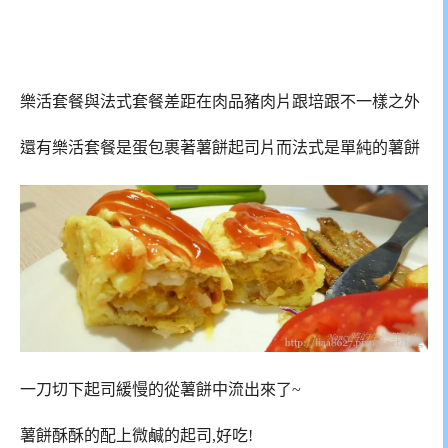
樂活套餐與法式套餐差距在肉品豬肉片跟培跟不一樣之外
還有樂活套餐是蛋包裹著薯餅起司片而法式是單純的薯餅
一刀切下起司緩慢的從薯餅中流出來了~
薯餅酥酥的配上微鹹的起司,好吃!