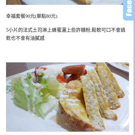
幸福套餐90元(單點80元)
5小片的法式土司淋上蜂蜜灑上些許糖粉,鬆軟可口不會過
乾也不會有油膩感