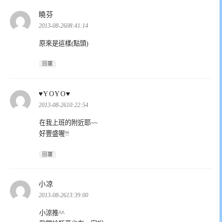
表
曉芬
示:
2013-08-2608:41:14
原來是這樣(點頭)
回覆
表
♥YOYO♥
示:
2013-08-2610:22:54
在我上班的附近耶~~
好豐盛喔!!
回覆
表
小凉
示:
2013-08-2613:39:00
小涼推^^