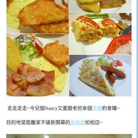
走走走走~今兒個Nancy又要跟老芭來個
早餐
約會囉~
目的地是距離家不遠新開幕的
麥味登
松柏店~