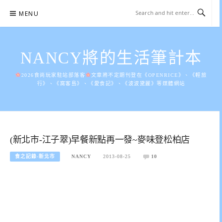
Skip
MENU
to
content
NANCY將的生活筆計本
2026食尚玩家駐站部落客
文章將不定期刊登在《OPENRICE》、《輕旅
行》、《窩客島》、《愛食記》、《波波黛麗》等媒體網站
(新北市-江子翠)早餐新點再一發~麥味登松柏店
食之記錄-新北市
NANCY
2013-08-25
10