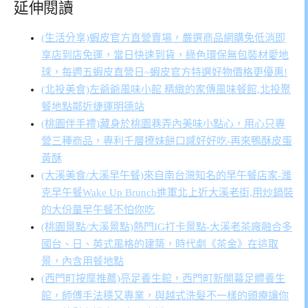
延伸閱讀
(生活分享)蝦皮官方直營賣場，嚴選商品網購免低消即
享店到店免運，當日快速到貨，綠色環保無包裝材愛地
球，每週五蝦皮直營日~蝦皮官方特選好物價格更優惠!
(北投美食)左爺爺風味小館 精緻的家傳風味餐館,北投聚
餐地點鄰近捷運明德站
(桃園伴手禮)藏身於桃園巷弄內美味小點心，用心只專
營三種商品，專利千層撩妹餅口感好好吃-再來鴨酥皮蛋
黃酥
(大溪美食/大溪早午餐)來自南台灣知名的早午餐店家-濰
克早午餐Wake Up Brunch進軍北上近大溪老街,用炒鍋裝
的大份量早午餐不怕你吃
(桃園景點/大溪景點)熱門IG打卡景點-大溪老茶廠融合多
國台、日、英式風格的建築，時代劇《茶金》在這取
景，內含用餐地點
(西門町按摩推薦)亮足養生館，西門町新開幕足體養生
館，師傅手法穩又專業，與越式洗髮不一樣的頭療讓你