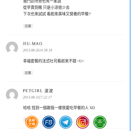
我門診所旁也有一家說
從早賣到晚 只是小涼很少去
下次也來試試 看起來美味又營養的早餐!!
回覆
表
JIU-MAO
示:
2013-08-2614:58:18
幸福套餐的法式吐司看起來不錯 >U<
回覆
表
PETGIRL 波波
示:
2013-08-3117:22:17
哈哈 找到一個跟我一樣很愛吃早餐的人 XD
回覆