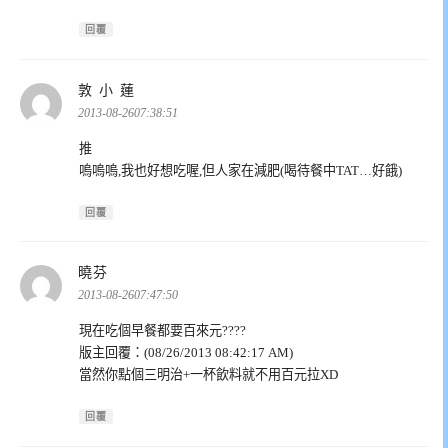
回覆
表
敦 小 蓮
示:
2013-08-2607:38:51
推
嗚嗚嗚,我也好想吃喔,但人家在減肥(喝待餐中TAT…好餓)
回覆
表
曉芬
示:
2013-08-2607:47:50
現在吃個早餐都要百來元????
版主回覆：(08/26/2013 08:42:17 AM)
當然你點個三明治+一杯飲料就不用百元拉XD
回覆