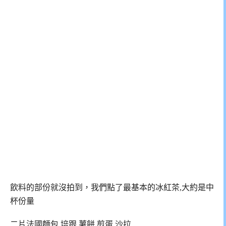
飲料的部份就沒拍到，我們點了最基本的冰紅茶,大約是中
杯份量
二片法國麵包,培跟,薯餅,煎蛋,沙拉