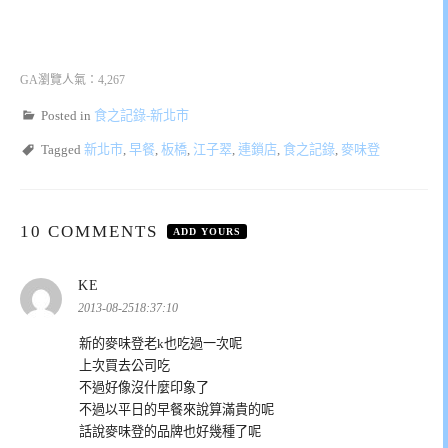
GA瀏覽人氣：4,267
Posted in
食之記錄-新北市
Tagged
新北市
,
早餐
,
板橋
,
江子翠
,
連鎖店
,
食之記錄
,
麥味登
10 COMMENTS
ADD YOURS
表
KE
示:
2013-08-2518:37:10
新的麥味登老k也吃過一次呢
上次買去公司吃
不過好像沒什麼印象了
不過以平日的早餐來說算滿貴的呢
話說麥味登的品牌也好幾種了呢