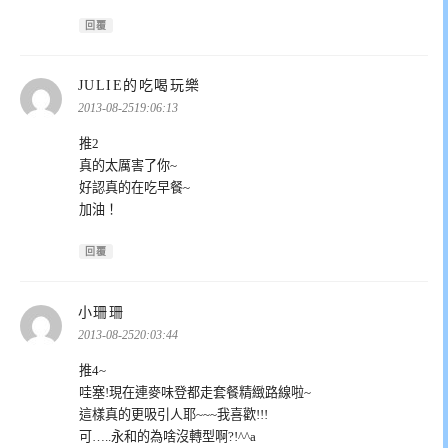
回覆
表
JULIE的吃喝玩樂
示:
2013-08-2519:06:13
推2
真的太厲害了你~
好認真的在吃早餐~
加油！
回覆
表
小珊珊
示:
2013-08-2520:03:44
推4~
哇塞!現在連麥味登都走套餐精緻路線啦~
這樣真的更吸引人耶~~~我喜歡!!!
可…..永和的為啥沒轉型啊?!^^a