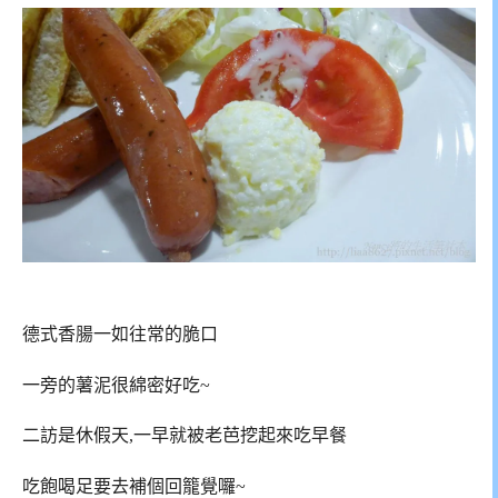
德式香腸一如往常的脆口
一旁的薯泥很綿密好吃~
二訪是休假天,一早就被老芭挖起來吃早餐
吃飽喝足要去補個回籠覺囉~