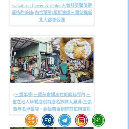
wakakusa flower & dining人氣舒芙蕾值得
等待的美味(內含菜單)鄰近捷運三重站與新
北大都會公園
(三重早餐)三重美食隱身在低調巷弄內,三
重在地人早餐店沒有店名排隊人滿滿-三張
街無名早餐店，銅板美食招牌煎包與蛋餅