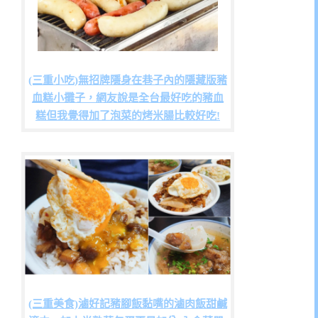
(三重小吃)無招牌隱身在巷子內的隱藏版豬
血糕小攤子，網友說是全台最好吃的豬血
糕但我覺得加了泡菜的烤米腸比較好吃!
(三重美食)滷好記豬腳飯黏嘴的滷肉飯甜鹹