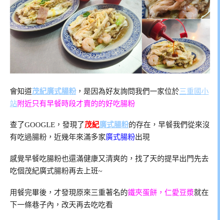
會知道
茂紀廣式腸粉
，是因為好友詢問我們一家位於
三重國小
站
附近只有早餐時段才賣的的好吃腸粉
查了GOOGLE，發現了
茂紀
廣式腸粉
的存在，早餐我們從來沒
有吃過腸粉，近幾年來滿多家
廣式腸粉
出現
感覺早餐吃腸粉也還滿健康又清爽的，找了天的提早出門先去
吃個茂紀廣式腸粉再去上班~
用餐完畢後，才發現原來三重著名的
鐵夾蛋餅，仁愛豆漿
就在
下一條巷子內，改天再去吃吃看