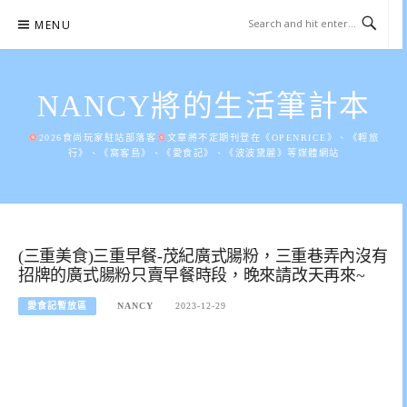
Skip
MENU
to
content
NANCY將的生活筆計本
2026食尚玩家駐站部落客
文章將不定期刊登在《OPENRICE》、《輕旅
行》、《窩客島》、《愛食記》、《波波黛麗》等媒體網站
(三重美食)三重早餐-茂紀廣式腸粉，三重巷弄內沒有
招牌的廣式腸粉只賣早餐時段，晚來請改天再來~
愛食記暫放區
NANCY
2023-12-29