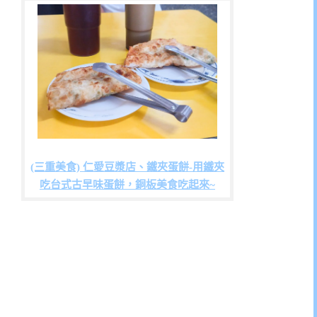
(三重美食) 仁愛豆漿店、鐵夾蛋餅-用鐵夾
吃台式古早味蛋餅，銅板美食吃起來~