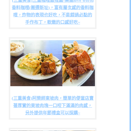
(三重美食)三重咖哩飯推薦-樂窩love world
香料咖哩(搬遷新址)，富有層次感的香料咖
哩，炸物的表現也好吃，不能錯過必點的
手作布丁，軟嫩的口感好吃~
(三重美食)阿榮師東坡肉，簡單的便當店賣
著厚實的東坡肉塊一口咬下滿滿的肉感，
另外提供年節禮盒可以採購~