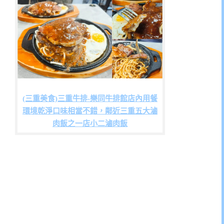
(三重美食)三重牛排-樂同牛排館店內用餐
環境乾淨口味相當不錯，鄰近三重五大滷
肉飯之一店小二滷肉飯