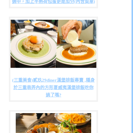
適中，加上半熟荷包蛋更是加分(內含菜單)
(三重美食)貳玖29diner漢堡排飯專賣 ,隱身
於三重巷弄內的方形夏威夷漢堡排飯吃你
過了嗎?