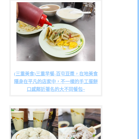
(三重美食)三重早餐-百屯豆漿，在地美食
隱身在平凡的店家中，不一樣的手工蛋餅
口感鄰近著名的大不同餐包~