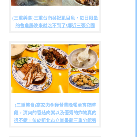
(三重美食)三重台南吳記虱目魚，每日限量
的魯魚腸晚來就吃不到了!鄰近三張公園
(三重美食)高家肉粥僅營業晚餐至宵夜時
段，清爽的香菇肉粥以及優秀的炸物真的
很不錯，位於新北市立圖書館三重分館旁