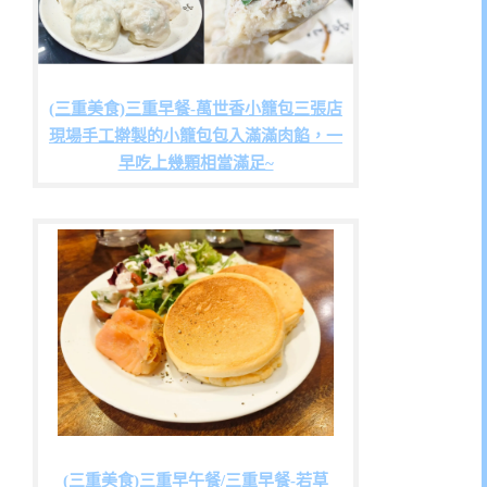
(三重美食)三重早餐-萬世香小籠包三張店
現場手工擀製的小籠包包入滿滿肉餡，一
早吃上幾顆相當滿足~
(三重美食)三重早午餐/三重早餐-若草