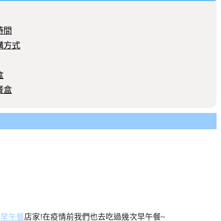
盒時間
訂購方式
盒
腿餐盒
的
早午餐
店家!在疫情前我們也去吃過幾次早午餐~