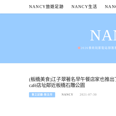
Skip
NANCY旅遊足跡
NANCY生活
NA
to
content
N
2026食尚玩家駐站部落
(板橋美食)江子翠著名早午餐店家也推出了各種
café店址鄰近板橋石雕公園
NANCY
2021-07-30
食之記錄-新北市