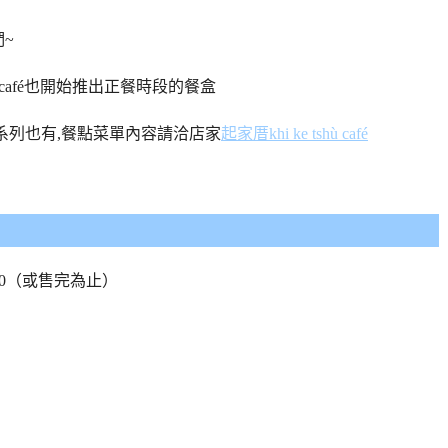
~
ù café也開始推出正餐時段的餐盒
系列也有,餐點菜單內容請洽店家
起家厝khi ke tshù café
9:00（或售完為止）