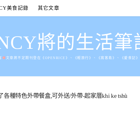
NCY美食記錄
其它文章
ANCY將的生活筆
客
文章將不定期刊登在《OPENRICE》、《輕旅行》、《窩客島》、《愛食記
特色外帶餐盒,可外送/外帶-起家厝khi ke tshù