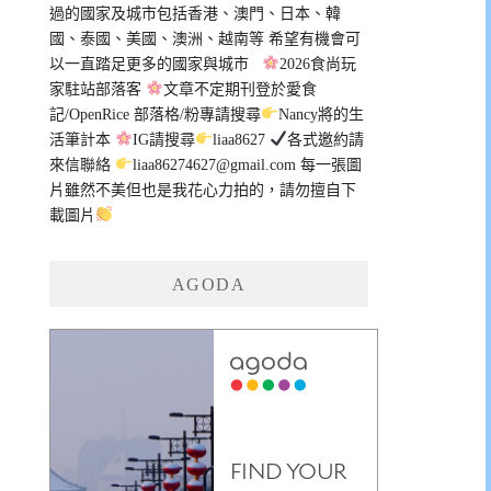
過的國家及城市包括香港、澳門、日本、韓
國、泰國、美國、澳洲、越南等 希望有機會可
以一直踏足更多的國家與城市
2026食尚玩
家駐站部落客
文章不定期刊登於愛食
記/OpenRice 部落格/粉專請搜尋
Nancy將的生
活筆計本
IG請搜尋
liaa8627
各式邀約請
來信聯絡
liaa86274627@gmail.com
每一張圖
片雖然不美但也是我花心力拍的，請勿擅自下
載圖片
AGODA