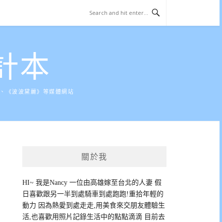
計本
》、《波波黛麗》等媒體網站
關於我
HI~ 我是Nancy 一位由高雄嫁至台北的人妻 假
日喜歡跟另一半到處騎車到處跑跑!重拾年輕的
動力 因為熱愛到處走走,用美食來交朋友體驗生
活,也喜歡用照片記錄生活中的點點滴滴 目前去