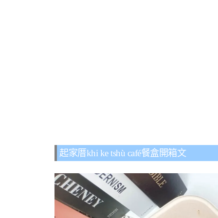
起家厝khi ke tshù café餐盒開箱文