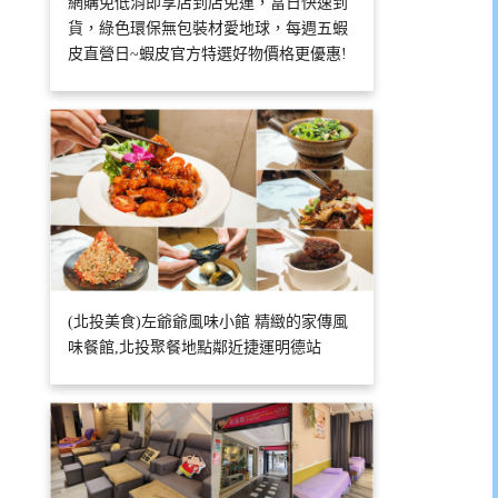
網購免低消即享店到店免運，當日快速到
貨，綠色環保無包裝材愛地球，每週五蝦
皮直營日~蝦皮官方特選好物價格更優惠!
(北投美食)左爺爺風味小館 精緻的家傳風
味餐館,北投聚餐地點鄰近捷運明德站