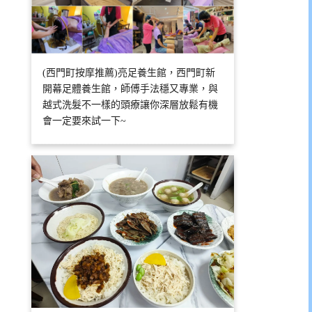
(西門町按摩推薦)亮足養生館，西門町新
開幕足體養生館，師傅手法穩又專業，與
越式洗髮不一樣的頭療讓你深層放鬆有機
會一定要來試一下~