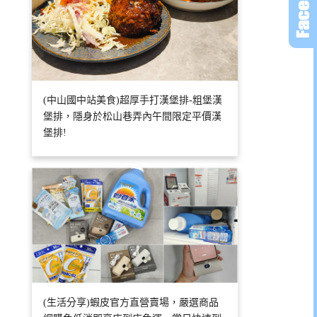
(中山國中站美食)超厚手打漢堡排-粗堡漢
堡排，隱身於松山巷弄內午間限定平價漢
堡排!
(生活分享)蝦皮官方直營賣場，嚴選商品