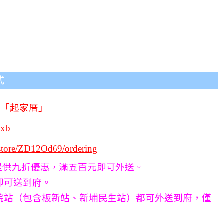
式
尋「起家厝」
sxb
/store/ZD12Od69/ordering
提供九折優惠，滿五百元即可外送。
即可送到府。
院站（包含板新站、新埔民生站）都可外送到府，僅