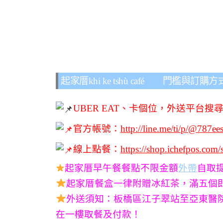
起家厝khi ke tshù café
外送
門檻與訂購方
UBER EAT、卡個位，外送平台搜
官方帳號：
http://line.me/ti/p/@787ee
線上點餐：
https://shop.ichefpos.com
起家厝早午餐餐點不限金額
外帶
自取
起家厝餐盒一律附贈冰紅茶，滿五個
外送須知：板橋區江子翠站至亞東醫
在一樓取餐及付款！