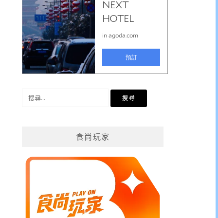
搜
尋
關
鍵
食尚玩家
字: