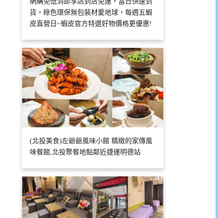
網購免低消即享店到店免運，當日快速到
貨，綠色環保無包裝材愛地球，每週五蝦
皮直營日~蝦皮官方特選好物價格更優惠!
(北投美食)左爺爺風味小館 精緻的家傳風
味餐館,北投聚餐地點鄰近捷運明德站