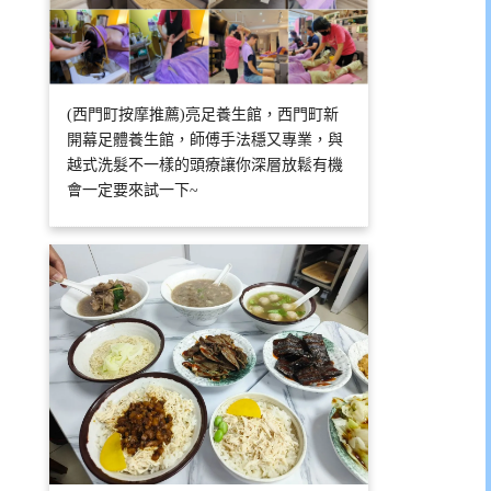
(西門町按摩推薦)亮足養生館，西門町新
開幕足體養生館，師傅手法穩又專業，與
越式洗髮不一樣的頭療讓你深層放鬆有機
會一定要來試一下~