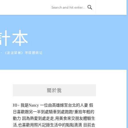
計本
》、《波波黛麗》等媒體網站
關於我
HI~ 我是Nancy 一位由高雄嫁至台北的人妻 假
日喜歡跟另一半到處騎車到處跑跑!重拾年輕的
動力 因為熱愛到處走走,用美食來交朋友體驗生
活,也喜歡用照片記錄生活中的點點滴滴 目前去