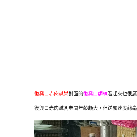
復興口赤肉鹹粥
對面的
復興口麵線
看起來也很厲
復興口赤肉鹹粥老闆年齡頗大，但送餐速度絲毫