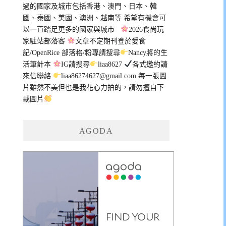
過的國家及城市包括香港、澳門、日本、韓
國、泰國、美國、澳洲、越南等 希望有機會可
以一直踏足更多的國家與城市
2026食尚玩
家駐站部落客
文章不定期刊登於愛食
記/OpenRice 部落格/粉專請搜尋
Nancy將的生
活筆計本
IG請搜尋
liaa8627
各式邀約請
來信聯絡
liaa86274627@gmail.com
每一張圖
片雖然不美但也是我花心力拍的，請勿擅自下
載圖片
AGODA