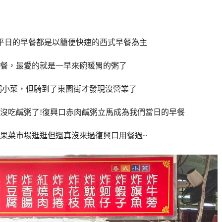
平日的早餐都是以簡便快速的西式早餐為主
餐，最愛的就是一早來碗暖胃的粥了
粥小菜，但騎到了東園街才發現沒營業了
沒吃鹹粥了!復興口赤肉鹹粥立馬成為我們當日的早餐
果菜市場逛逛但還真沒來過復興口用餐過~