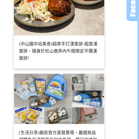
(中山國中站美食)超厚手打漢堡排-粗堡漢
堡排，隱身於松山巷弄內午間限定平價漢
堡排!
(生活分享)蝦皮官方直營賣場，嚴選商品