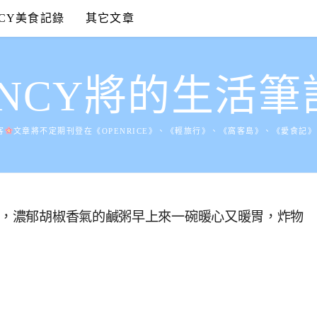
NCY美食記錄
其它文章
ANCY將的生活筆
客
文章將不定期刊登在《OPENRICE》、《輕旅行》、《窩客島》、《愛食記
鹹粥，濃郁胡椒香氣的鹹粥早上來一碗暖心又暖胃，炸物