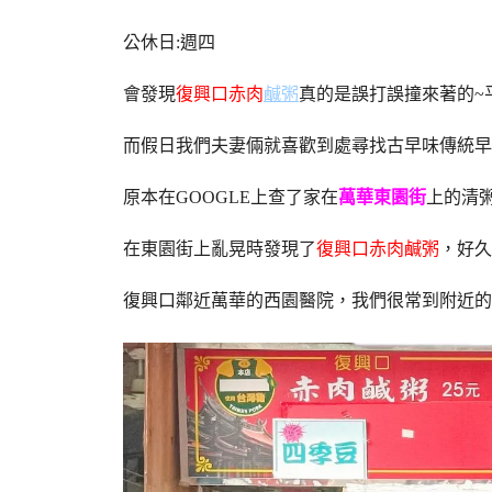
公休日:週四
會發現
復興口赤肉
鹹粥
真的是誤打誤撞來著的~
而假日我們夫妻倆就喜歡到處尋找古早味傳統早
原本在GOOGLE上查了家在
萬華東園街
上的清
在東園街上亂晃時發現了
復興口赤肉鹹粥
，好久
復興口鄰近萬華的西園醫院，我們很常到附近的