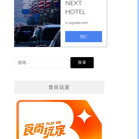
搜
尋
關
鍵
食尚玩家
字: