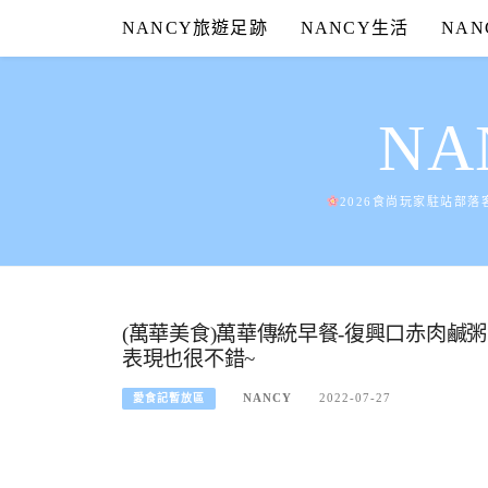
Skip
NANCY旅遊足跡
NANCY生活
NA
to
content
N
2026食尚玩家駐站部落
(萬華美食)萬華傳統早餐-復興口赤肉
表現也很不錯~
NANCY
2022-07-27
愛食記暫放區