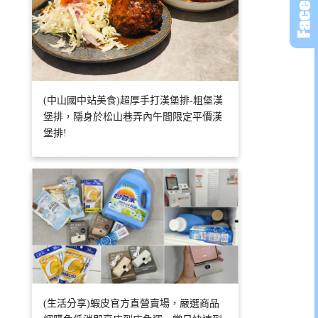
(中山國中站美食)超厚手打漢堡排-粗堡漢
堡排，隱身於松山巷弄內午間限定平價漢
堡排!
(生活分享)蝦皮官方直營賣場，嚴選商品