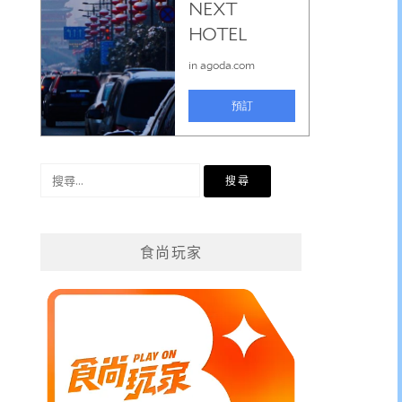
搜
尋
關
鍵
食尚玩家
字: