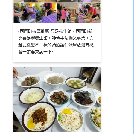
(西門町按摩推薦)亮足養生館，西門町新
開幕足體養生館，師傅手法穩又專業，與
越式洗髮不一樣的頭療讓你深層放鬆有機
會一定要來試一下~