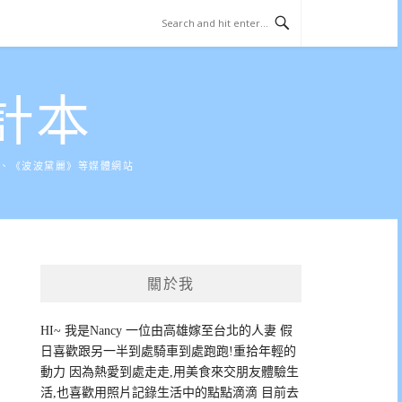
計本
》、《波波黛麗》等媒體網站
關於我
HI~ 我是Nancy 一位由高雄嫁至台北的人妻 假
日喜歡跟另一半到處騎車到處跑跑!重拾年輕的
動力 因為熱愛到處走走,用美食來交朋友體驗生
活,也喜歡用照片記錄生活中的點點滴滴 目前去