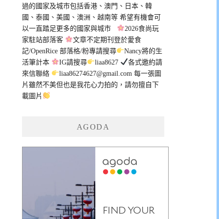
過的國家及城市包括香港、澳門、日本、韓
國、泰國、美國、澳洲、越南等 希望有機會可
以一直踏足更多的國家與城市
2026食尚玩
家駐站部落客
文章不定期刊登於愛食
記/OpenRice 部落格/粉專請搜尋
Nancy將的生
活筆計本
IG請搜尋
liaa8627
各式邀約請
來信聯絡
liaa86274627@gmail.com
每一張圖
片雖然不美但也是我花心力拍的，請勿擅自下
載圖片
AGODA