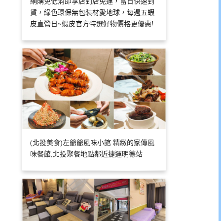
網購免低消即享店到店免運，當日快速到
貨，綠色環保無包裝材愛地球，每週五蝦
皮直營日~蝦皮官方特選好物價格更優惠!
(北投美食)左爺爺風味小館 精緻的家傳風
味餐館,北投聚餐地點鄰近捷運明德站