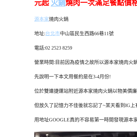
元起
火鍋
燒肉一次滿足餐點價格
源本家
燒肉火鍋
地址:
台北市
中山區民生西路66巷11號
電話:02 2523 8259
營業時間:目前因為疫情之故所以源本家燒肉火
先說明一下本文用餐約是在3-4月份!
位於雙連捷運站附近源本家燒肉火鍋以物美價廉
但放久了記憶力不佳後就忘記了~某天看到IG
用地址GOOGLE真的不容易第一時間發現源本