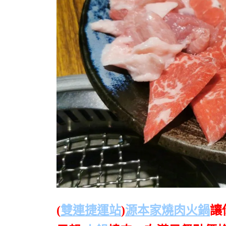
(
雙連捷運站
)
源本家燒肉火鍋
讓