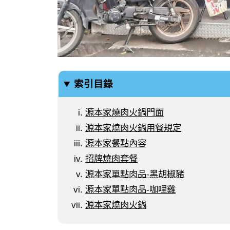
索引目錄
源本家燒肉火鍋門面
源本家燒肉火鍋用餐規定
源本家餐點內容
招牌燒肉套餐
源本家單點肉品-黑胡椒豬
源本家單點肉品-咖哩雞
源本家燒肉火鍋