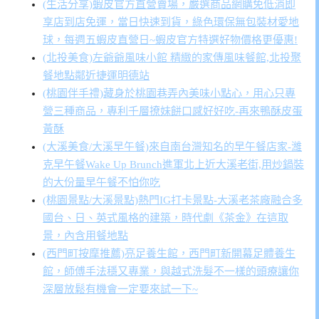
(生活分享)蝦皮官方直營賣場，嚴選商品網購免低消即
享店到店免運，當日快速到貨，綠色環保無包裝材愛地
球，每週五蝦皮直營日~蝦皮官方特選好物價格更優惠!
(北投美食)左爺爺風味小館 精緻的家傳風味餐館,北投聚
餐地點鄰近捷運明德站
(桃園伴手禮)藏身於桃園巷弄內美味小點心，用心只專
營三種商品，專利千層撩妹餅口感好好吃-再來鴨酥皮蛋
黃酥
(大溪美食/大溪早午餐)來自南台灣知名的早午餐店家-濰
克早午餐Wake Up Brunch進軍北上近大溪老街,用炒鍋裝
的大份量早午餐不怕你吃
(桃園景點/大溪景點)熱門IG打卡景點-大溪老茶廠融合多
國台、日、英式風格的建築，時代劇《茶金》在這取
景，內含用餐地點
(西門町按摩推薦)亮足養生館，西門町新開幕足體養生
館，師傅手法穩又專業，與越式洗髮不一樣的頭療讓你
深層放鬆有機會一定要來試一下~