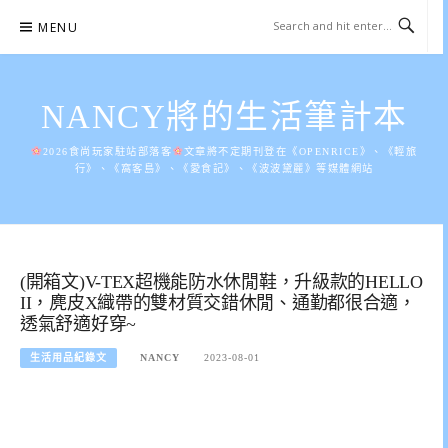
Skip
MENU
to
content
NANCY將的生活筆計本
2026食尚玩家駐站部落客
文章將不定期刊登在《OPENRICE》、《輕旅
行》、《窩客島》、《愛食記》、《波波黛麗》等媒體網站
(開箱文)V-TEX超機能防水休閒鞋，升級款的HELLO
II，麂皮X織帶的雙材質交錯休閒、通勤都很合適，
透氣舒適好穿~
生活用品紀錄文
NANCY
2023-08-01