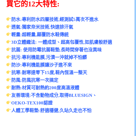
買它的12大特性:
️防水:專利防水四層技術,經測試5萬次不進水
透氣:獨家奈米技術,快速排汗氣
輕量:超輕量,顛覆防水鞋傳統
3D立體織法: 一體成型、超高包覆性,如肌膚般舒適
抗菌: 使用防霉抗菌鞋墊,長時間穿著也沒異味
抗污:專利機能膜,污漬一沖就掉不怕髒
防沙:專利機能膜讓沙子進不來
抗寒:耐寒達零下15度,鞋內恆溫一整天
防風:防風抗寒一次搞定
耐熱:材質可耐熱約200度高溫液體
友善環境:不含動物成分,取得BLUESIGN、
OEKO-TEX100認證
人體工學鞋墊:舒適穩健,久站久走也不怕