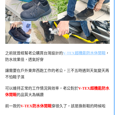
之前就曾經幫老公購買台灣設計的
V-TEX
超機能防水休閒鞋
，
防水效果佳，透氣好穿
讓需要在戶外東奔西跑工作的老公，三不五時遇到天氣變天再
不怕鞋子濕
可以維持正常的工作情況與效率，老公對於
V-TEX超機能防水
休閒鞋
的品質大為稱讚
前一款的
V-TEX防水休閒鞋
穿很久了，該是換新鞋的時候啦