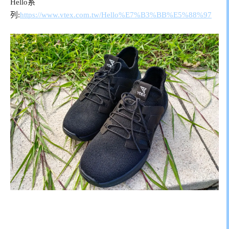
Hello系
列:
https://www.vtex.com.tw/Hello%E7%B3%BB%E5%88%97