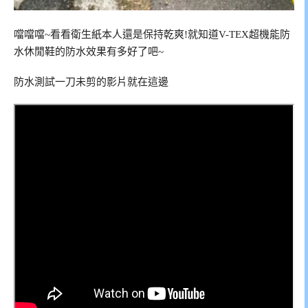
噹噹噹~看看衛生紙本人還是保持乾爽!就知道V-TEX超機能防
水休閒鞋的防水效果有多好了吧~
防水測試一刀未剪的影片就在這邊