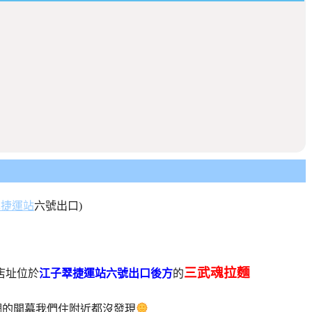
翠捷運站
六號出口)
三武魂拉麵
店址位於
江子翠捷運站六號出口後方
的
調的開幕我們住附近都沒發現