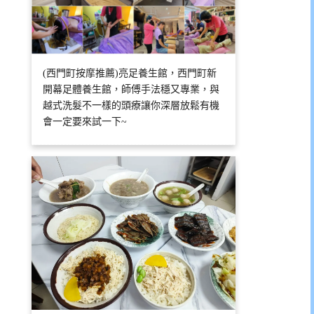
(西門町按摩推薦)亮足養生館，西門町新
開幕足體養生館，師傅手法穩又專業，與
越式洗髮不一樣的頭療讓你深層放鬆有機
會一定要來試一下~