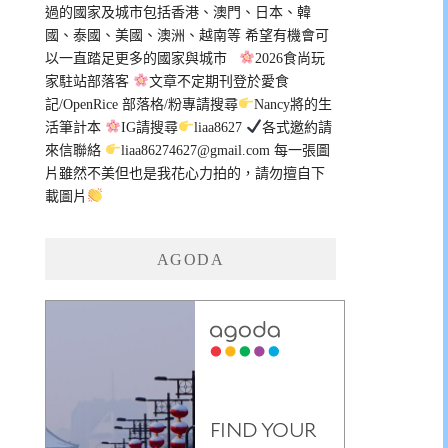
過的國家及城市包括香港、澳門、日本、韓
國、泰國、美國、澳洲、越南等 希望有機會可
以一直踏足更多的國家與城市
2026食尚玩
家駐站部落客
文章不定期刊登於愛食
記/OpenRice 部落格/粉專請搜尋
Nancy將的生
活筆計本
IG請搜尋
liaa8627
各式邀約請
來信聯絡
liaa86274627@gmail.com
每一張圖
片雖然不美但也是我花心力拍的，請勿擅自下
載圖片
AGODA