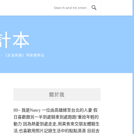
計本
》、《波波黛麗》等媒體網站
關於我
HI~ 我是Nancy 一位由高雄嫁至台北的人妻 假
日喜歡跟另一半到處騎車到處跑跑!重拾年輕的
動力 因為熱愛到處走走,用美食來交朋友體驗生
活,也喜歡用照片記錄生活中的點點滴滴 目前去