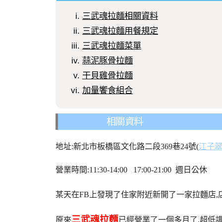
三武魂拉麵相關資料
三武魂拉麵用餐規定
三武魂拉麵菜單
蒜泥豚骨拉麵
干貝雞骨拉麵
加量饗食組合
三武魂拉麵
相關資料
地址:新北市板橋區文化路二段369巷24號(
江子
營業時間:11:30-14:00 17:00-21:00 週日公休
某天在FB上發現了住家附近新開了一家拉麵店,
三武魂拉麵
原來
已經營業了一個多月了,超低