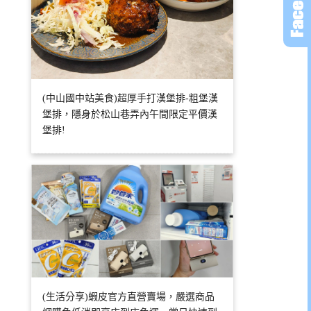
(中山國中站美食)超厚手打漢堡排-粗堡漢
堡排，隱身於松山巷弄內午間限定平價漢
堡排!
(生活分享)蝦皮官方直營賣場，嚴選商品