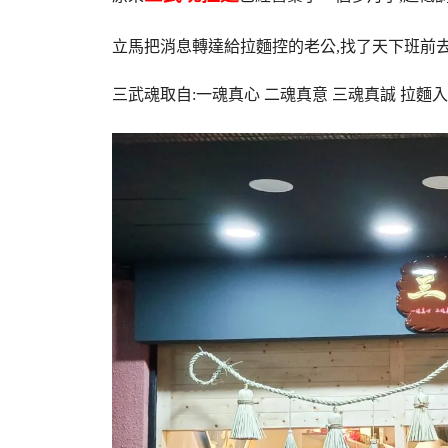
立馬把消息轉達給拉麵控的老公,找了天下班前
三武魂取自:一魂真心 二魂真意 三魂真誠 拉麵