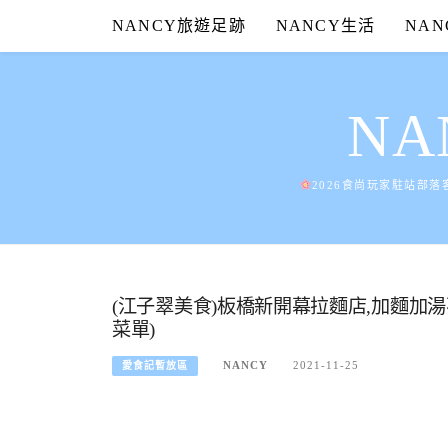
Skip
NANCY旅遊足跡
NANCY生活
NA
to
content
N
2026食尚玩家駐站部落
(江子翠美食)板橋新開幕拉麵店,加麵加
菜單)
NANCY
2021-11-25
愛食記暫放區