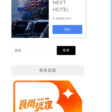
搜
尋
關
鍵
食尚玩家
字: