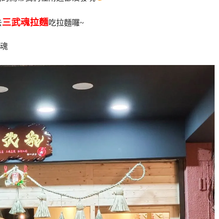
三武魂拉麵
去
吃拉麵囉~
入魂