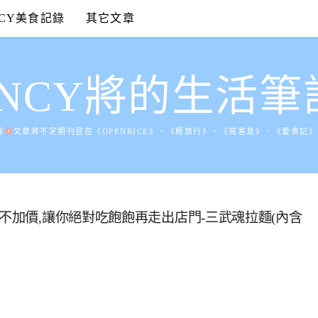
NCY美食記錄
其它文章
ANCY將的生活筆
客
文章將不定期刊登在《OPENRICE》、《輕旅行》、《窩客島》、《愛食記
湯不加價,讓你絕對吃飽飽再走出店門-三武魂拉麵(內含