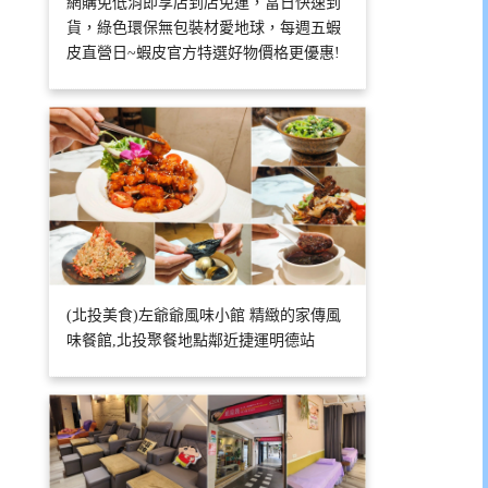
網購免低消即享店到店免運，當日快速到
貨，綠色環保無包裝材愛地球，每週五蝦
皮直營日~蝦皮官方特選好物價格更優惠!
(北投美食)左爺爺風味小館 精緻的家傳風
味餐館,北投聚餐地點鄰近捷運明德站