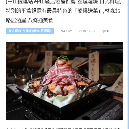
(中山捷運站)中山區居酒屋推薦-狸爐端燒 日式料理,
特別的平盆鍋還有最具特色的「船槳送菜」,林森北
路居酒屋,八條通美食
食之紀錄-台北市(燒烤/居酒屋)
NANCY
2019-10-21
0