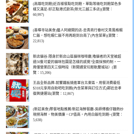
(高雄吃到飽)近百樣餐點吃到飽，單點等級吃到飽菜色多
樣又滿足-好正點港式飲茶(新光三越三多店)(瀏覽：
60,997)
(善導寺站美食)藝人阿緯開的店-忠青商行眷村文青風格蝦
仁飯，想吃蝦仁飯不用再跑到台南了(內含菜單)(瀏覽：
22,813)
新店貓谷-隱身於新店山區貓咪咖啡廳,嚕貓者的天堂被超
過50隻可愛的貓咪包圍是怎樣的感覺?全面採預約制，一
周僅營業四天三個時段（新開通安坑輕軌雙城站）(瀏
覽：15,206)
王品全新品牌-就饗鐵板燒進軍台北東區，用餐消費最低
$318元享用自助吧吃到飽(內含菜單與訂位方式)鄰近忠孝
復興捷運站(瀏覽：12,867)
(新莊美食)聚餐地點推薦/新莊海鮮餐廳-吳師傅擔仔麵熱炒
現撈海鮮，物美價廉，CP值高，內用白飯吃到飽~(瀏覽：
5,638)