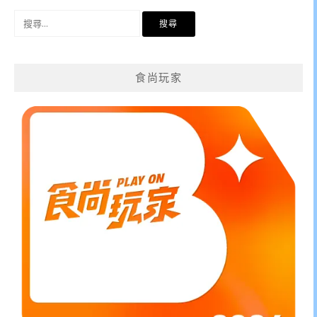
搜
尋
關
鍵
食尚玩家
字: