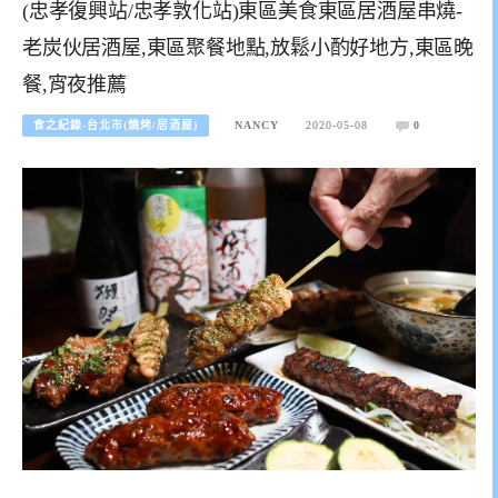
(忠孝復興站/忠孝敦化站)東區美食東區居酒屋串燒-
老炭伙居酒屋,東區聚餐地點,放鬆小酌好地方,東區晚
餐,宵夜推薦
食之紀錄-台北市(燒烤/居酒屋)
NANCY
2020-05-08
0