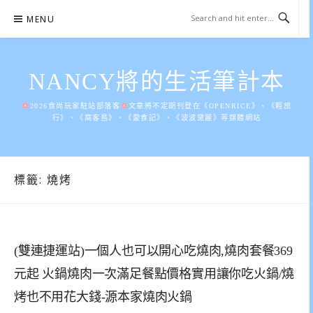
Skip
MENU
to
content
NANCY將的生活筆計本
2026食尚玩家駐站部落客
文章將不定期刊登在《OPENRICE》、《輕旅
行》、《窩客島》、《愛食記》、《波波黛麗》等媒體網站
標籤:
燒烤
(雙連捷運站)一個人也可以開心吃燒肉,燒肉套餐369
元起 火鍋燒肉一次滿足餐點價格實用讓你吃火鍋/燒
烤也不用花大錢-源本家燒肉火鍋