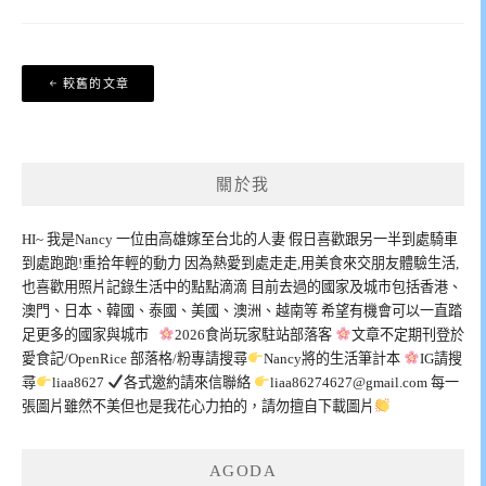
文
較舊的文章
章
導
覽
關於我
HI~ 我是Nancy 一位由高雄嫁至台北的人妻 假日喜歡跟另一半到處騎車
到處跑跑!重拾年輕的動力 因為熱愛到處走走,用美食來交朋友體驗生活,
也喜歡用照片記錄生活中的點點滴滴 目前去過的國家及城市包括香港、
澳門、日本、韓國、泰國、美國、澳洲、越南等 希望有機會可以一直踏
足更多的國家與城市
2026食尚玩家駐站部落客
文章不定期刊登於
愛食記/OpenRice 部落格/粉專請搜尋
Nancy將的生活筆計本
IG請搜
尋
liaa8627
各式邀約請來信聯絡
liaa86274627@gmail.com
每一
張圖片雖然不美但也是我花心力拍的，請勿擅自下載圖片
AGODA