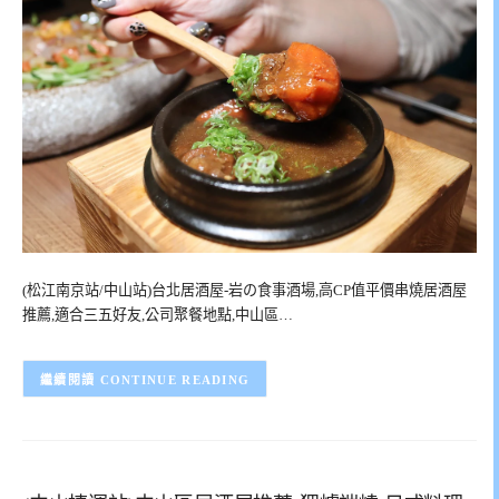
(松江南京站/中山站)台北居酒屋-岩の食事酒場,高CP值平價串燒居酒屋
推薦,適合三五好友,公司聚餐地點,中山區…
CONTINUE READING