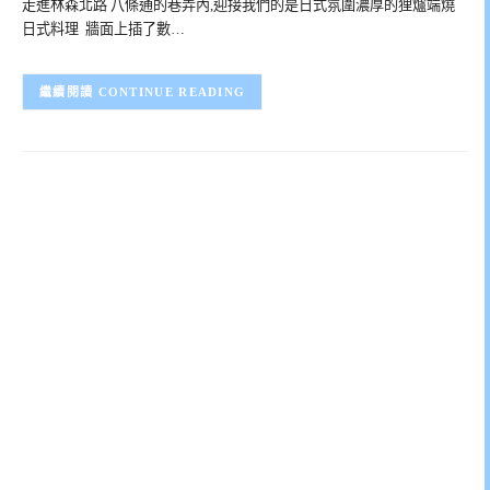
走進林森北路 八條通的巷弄內,迎接我們的是日式氛圍濃厚的狸爐端燒
日式料理 牆面上插了數…
CONTINUE READING