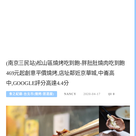
(南京三民站)松山區燒烤吃到飽-胖肚肚燒肉吃到飽
469元起創意平價燒烤,店址鄰近京華城,中崙高
中,GOOGLE評分高達4.4分
食之紀錄-台北市(燒烤/居酒屋)
NANCY
2020-04-17
0