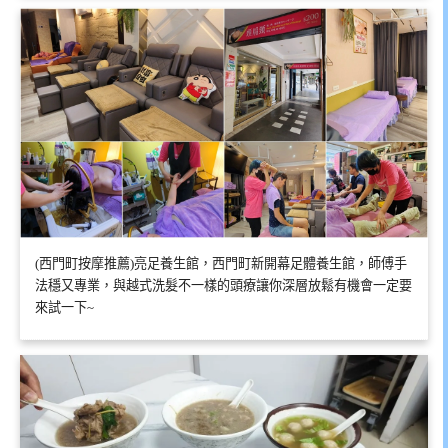
(西門町按摩推薦)亮足養生館，西門町新開幕足體養生館，師傅手
法穩又專業，與越式洗髮不一樣的頭療讓你深層放鬆有機會一定要
來試一下~