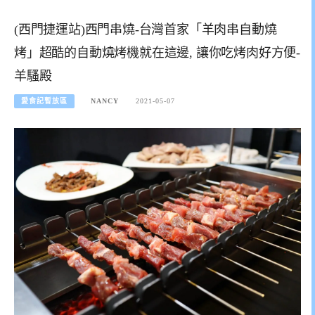
(西門捷運站)西門串燒-台灣首家「羊肉串自動燒
烤」超酷的自動燒烤機就在這邊, 讓你吃烤肉好方便-
羊騷殿
愛食記暫放區
NANCY
2021-05-07