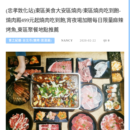
(忠孝敦化站)東區美食大安區燒肉/東區燒肉吃到飽-
燒肉殿499元起燒肉吃到飽,宵夜場加贈每日限量麻辣
烤魚,東區聚餐地點推薦
食之紀錄-台北市(燒烤/居酒屋)
NANCY
2020-02-22
0