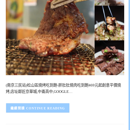
(南京三民站)松山區燒烤吃到飽-胖肚肚燒肉吃到飽469元起創意平價燒
烤,店址鄰近京華城,中崙高中,GOOGLE…
CONTINUE READING