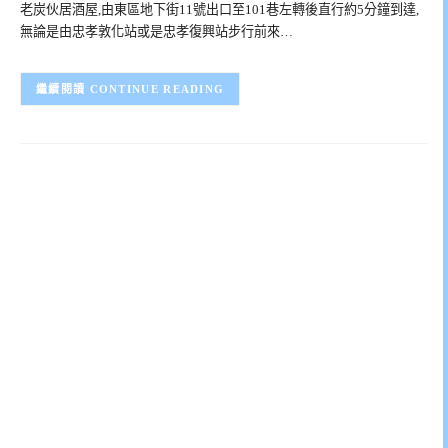
老炭伙居酒屋,由東區地下街11號出口至101巷左轉後直行約5分鐘到達,
無論是由忠孝敦化站或是忠孝復興站步行前來…
CONTINUE READING