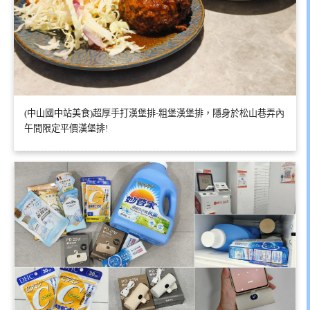
(中山國中站美食)超厚手打漢堡排-粗堡漢堡排，隱身於松山巷弄內
午間限定平價漢堡排!