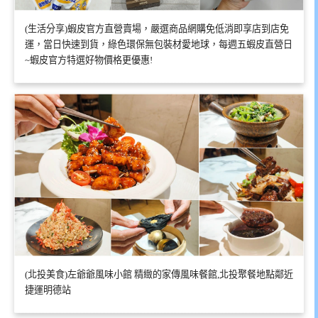
(生活分享)蝦皮官方直營賣場，嚴選商品網購免低消即享店到店免
運，當日快速到貨，綠色環保無包裝材愛地球，每週五蝦皮直營日
~蝦皮官方特選好物價格更優惠!
(北投美食)左爺爺風味小館 精緻的家傳風味餐館,北投聚餐地點鄰近
捷運明德站