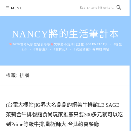
Skip
MENU
to
content
NANCY將的生活筆計本
2026食尚玩家駐站部落客
文章將不定期刊登在《OPENRICE》、《輕旅
行》、《窩客島》、《愛食記》、《波波黛麗》等媒體網站
標籤:
排餐
(台電大樓站)IG界大名鼎鼎的網美牛排館LE SAGE
茱莉金牛排餐館食尚玩家推薦只要300多元就可以吃
到Prime等級牛排,鄰近師大,台北約會餐廳