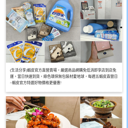
(生活分享)蝦皮官方直營賣場，嚴選商品網購免低消即享店到店免
運，當日快速到貨，綠色環保無包裝材愛地球，每週五蝦皮直營日
~蝦皮官方特選好物價格更優惠!