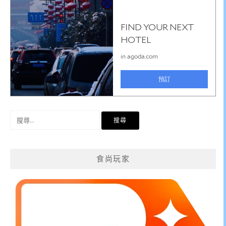
搜
尋
關
鍵
食尚玩家
字: