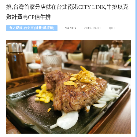
排,台灣首家分店就在台北南港CITY LINK,牛排以克
數計費高CP值牛排
食之紀錄-台北市(排餐/鐵板燒)
NANCY
2019-09-01
0