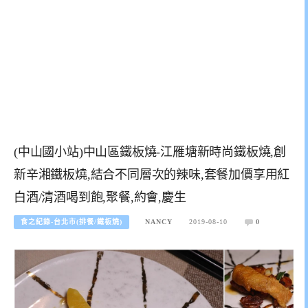
(中山國小站)中山區鐵板燒-江雁塘新時尚鐵板燒,創
新辛湘鐵板燒,結合不同層次的辣味,套餐加價享用紅
白酒/清酒喝到飽,聚餐,約會,慶生
食之紀錄-台北市(排餐/鐵板燒)
NANCY
2019-08-10
0