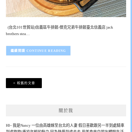
(台北101世貿站)信義區牛排館-傑克兄弟牛排館臺北信義店 jack
brothers stea…
CONTINUE READING
文
較舊的文章
章
導
覽
關於我
HI~ 我是Nancy 一位由高雄嫁至台北的人妻 假日喜歡跟另一半到處騎車
到處跑跑!重拾年輕的動力 因為熱愛到處走走,用美食來交朋友體驗生活,