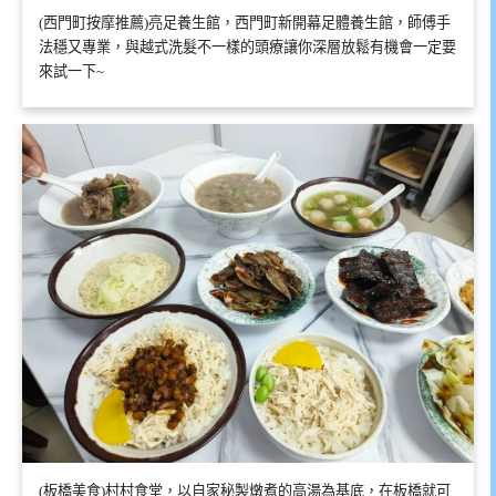
(西門町按摩推薦)亮足養生館，西門町新開幕足體養生館，師傅手
法穩又專業，與越式洗髮不一樣的頭療讓你深層放鬆有機會一定要
來試一下~
(板橋美食)村村食堂，以自家秘製燉煮的高湯為基底，在板橋就可