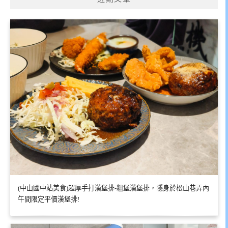
(中山國中站美食)超厚手打漢堡排-粗堡漢堡排，隱身於松山巷弄內
午間限定平價漢堡排!