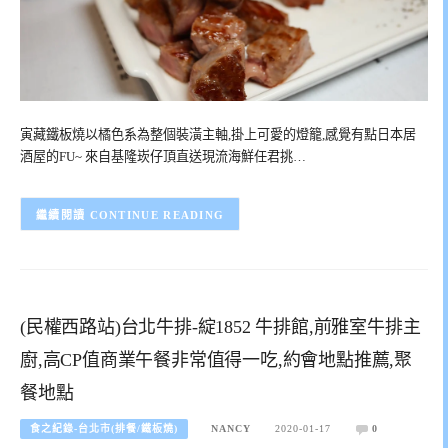
寅藏鐵板燒以橘色系為整個裝潢主軸,掛上可愛的燈籠,感覺有點日本居
酒屋的FU~ 來自基隆崁仔頂直送現流海鮮任君挑…
CONTINUE READING
(民權西路站)台北牛排-綻1852 牛排館,前雅室牛排主
廚,高CP值商業午餐非常值得一吃,約會地點推薦,聚
餐地點
食之紀錄-台北市(排餐/鐵板燒)
NANCY
2020-01-17
0