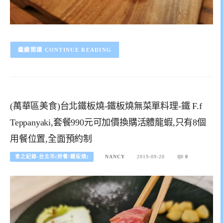
CONTINUE READING
(萬華區美食)台北鐵板燒-鐵板燒無菜單料理-鐵 F.f
Teppanyaki,套餐990元可加價換購活體龍蝦,只有8個
用餐位置,全面預約制
食之紀錄-台北市(排餐/鐵板燒)
NANCY
2019-09-20
0