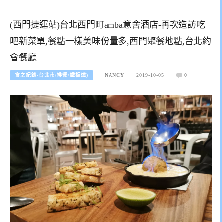
(西門捷運站)台北西門町amba意舍酒店-再次造訪吃
吧新菜單,餐點一樣美味份量多,西門聚餐地點,台北約
會餐廳
食之紀錄-台北市(排餐/鐵板燒)
NANCY
2019-10-05
0