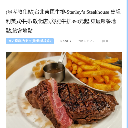
(忠孝敦化站)台北東區牛排-Stanley’s Steakhouse 史坦
利美式牛排(敦化店),舒肥牛排390元起,東區聚餐地
點,約會地點
食之紀錄-台北市(排餐/鐵板燒)
NANCY
2019-11-12
0