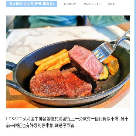
食之紀錄-台北市(排餐/鐵板燒)
NANCY
2020-12-19
0
LE SAGE 茱莉金牛排餐館位於浦城街上,一旁就有一個付費停車場! 騎車
前來附近也有好幾的停車格,算是停車滿…