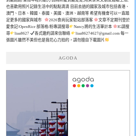
也喜歡用照片記錄生活中的點點滴滴 目前去過的國家及城市包括香港、
澳門、日本、韓國、泰國、美國、澳洲、越南等 希望有機會可以一直踏
足更多的國家與城市
2026食尚玩家駐站部落客
文章不定期刊登於
愛食記/OpenRice 部落格/粉專請搜尋
Nancy將的生活筆計本
IG請搜
尋
liaa8627
各式邀約請來信聯絡
liaa86274627@gmail.com
每一
張圖片雖然不美但也是我花心力拍的，請勿擅自下載圖片
AGODA