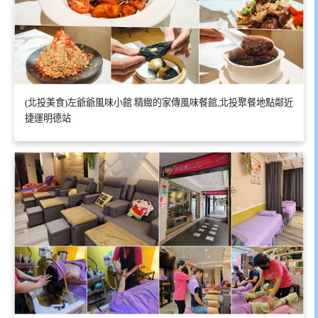
(北投美食)左爺爺風味小館 精緻的家傳風味餐館,北投聚餐地點鄰近
捷運明德站