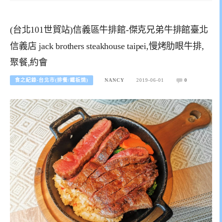
(台北101世貿站)信義區牛排館-傑克兄弟牛排館臺北
信義店 jack brothers steakhouse taipei,慢烤肋眼牛排,
聚餐,約會
食之紀錄-台北市(排餐/鐵板燒)
NANCY
2019-06-01
0