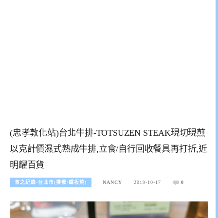
(忠孝敦化站)台北牛排-TOTSUZEN STEAK現切現煎
以克計價濕式熟成牛排,立食/自行回收餐具再打折,近
明耀百貨
食之紀錄-台北市(排餐/鐵板燒)
NANCY
2019-10-17
0