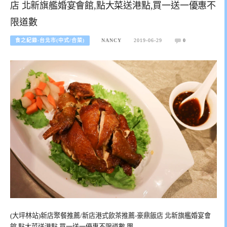
店 北新旗艦婚宴會館,點大菜送港點,買一送一優惠不
限道數
食之紀錄-台北市(中式/合菜)
NANCY
2019-06-29
0
(大坪林站)新店聚餐推薦/新店港式飲茶推薦-豪鼎飯店 北新旗艦婚宴會
館,點大菜送港點,買一送一優惠不限道數,團…