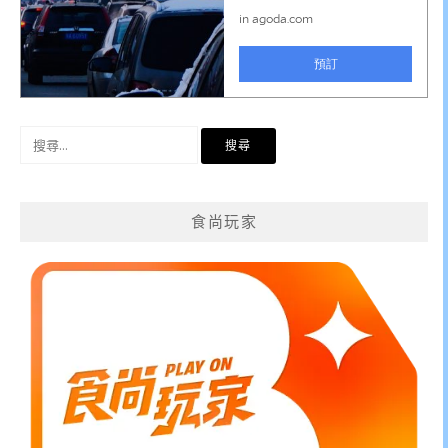
搜
尋
關
鍵
食尚玩家
字: