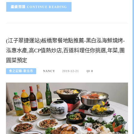
CONTINUE READING
(江子翠捷運站)板橋聚餐地點推薦-黑白泓海鮮燒烤-
泓惠水產,高CP值熱炒店,百道料理任你挑選,年菜,團
圓菜預定
食之記錄-新北市
NANCY
2019-12-21
0