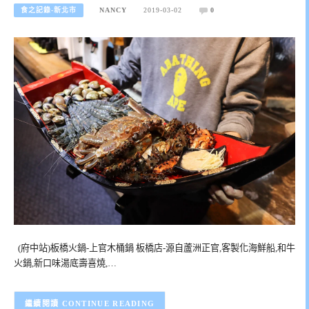
食之記錄-新北市
NANCY
2019-03-02
0
(府中站)板橋火鍋-上官木桶鍋 板橋店-源自蘆洲正官,客製化海鮮船,和牛
火鍋,新口味湯底壽喜燒,…
CONTINUE READING