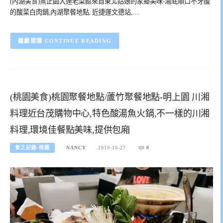
(內湖美食)熹正園大連老菜館來自東北姑娘的家鄉美味-湯底順口不牙酸
的酸菜白肉鍋,內湖聚餐地點, 近捷運文德站,…
CONTINUE READING
(桃園美食)桃園聚餐地點/蘆竹聚餐地點-明上園 川湘
料理近台茂購物中心,特色酸湯魚火鍋,不一樣的川湘
料理,環境佳餐點美味,提供包廂
食之記錄-桃園
NANCY
2019-10-27
0