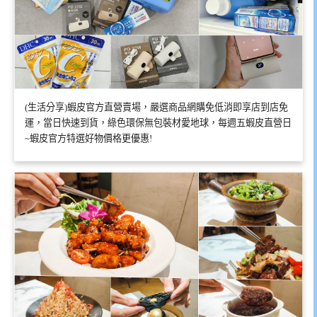
(生活分享)蝦皮官方直營賣場，嚴選商品網購免低消即享店到店免
運，當日快速到貨，綠色環保無包裝材愛地球，每週五蝦皮直營日
~蝦皮官方特選好物價格更優惠!