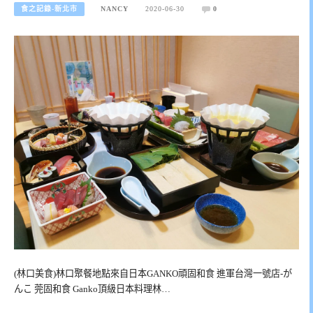
食之記錄-新北市
NANCY
2020-06-30
0
(林口美食)林口聚餐地點來自日本GANKO頑固和食 進軍台灣一號店-が
んこ 莞固和食 Ganko頂級日本料理林…