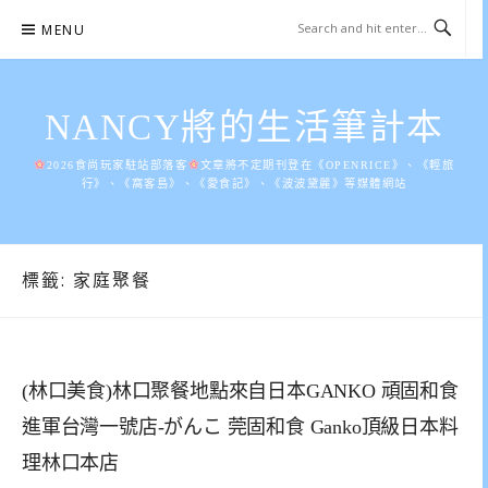
Skip
MENU
to
content
NANCY將的生活筆計本
2026食尚玩家駐站部落客
文章將不定期刊登在《OPENRICE》、《輕旅
行》、《窩客島》、《愛食記》、《波波黛麗》等媒體網站
標籤:
家庭聚餐
(林口美食)林口聚餐地點來自日本GANKO 頑固和食
進軍台灣一號店-がんこ 莞固和食 Ganko頂級日本料
理林口本店