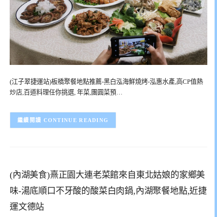
(江子翠捷運站)板橋聚餐地點推薦-黑白泓海鮮燒烤-泓惠水產,高CP值熱
炒店,百道料理任你挑選, 年菜,團圓菜預…
CONTINUE READING
(內湖美食)熹正園大連老菜館來自東北姑娘的家鄉美
味-湯底順口不牙酸的酸菜白肉鍋,內湖聚餐地點,近捷
運文德站