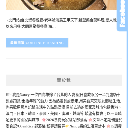
(北門站)台北聚餐餐廳-老字號海霸王甲天下,新型態合菜料理,雙人就可
以來用餐,大同區聚餐餐廳 海…
CONTINUE READING
關於我
HI~ 我是Nancy 一位由高雄嫁至台北的人妻 假日喜歡跟另一半到處騎車
到處跑跑!重拾年輕的動力 因為熱愛到處走走,用美食來交朋友體驗生活,
也喜歡用照片記錄生活中的點點滴滴 目前去過的國家及城市包括香港、
澳門、日本、韓國、泰國、美國、澳洲、越南等 希望有機會可以一直踏
足更多的國家與城市
2026食尚玩家駐站部落客
文章不定期刊登於
愛食記/OpenRice 部落格/粉專請搜尋
Nancy將的生活筆計本
IG請搜