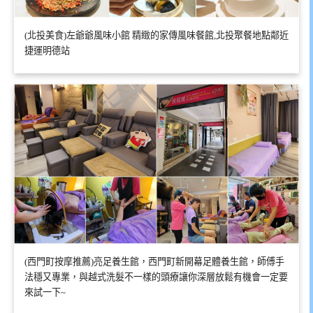
(北投美食)左爺爺風味小館 精緻的家傳風味餐館,北投聚餐地點鄰近
捷運明德站
(西門町按摩推薦)亮足養生館，西門町新開幕足體養生館，師傅手
法穩又專業，與越式洗髮不一樣的頭療讓你深層放鬆有機會一定要
來試一下~