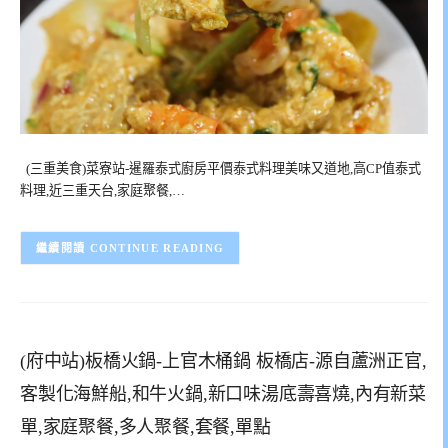
(三重美食)菜寮站-暹羅泰式廚房平價泰式料理美味又道地,高CP值泰式
料理,近三重天台,家庭聚餐,…
CONTINUE READING
(府中站)板橋火鍋-上官木桶鍋 板橋店-源自蘆洲正官,
客製化海鮮船,和牛火鍋,新口味湯底壽喜燒,內有新菜
單,家庭聚餐,多人聚餐,套餐,單點