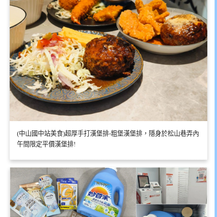
(中山國中站美食)超厚手打漢堡排-粗堡漢堡排，隱身於松山巷弄內
午間限定平價漢堡排!