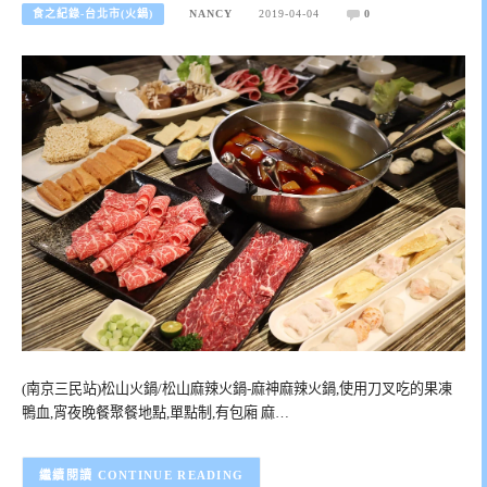
食之紀錄-台北市(火鍋)
NANCY
2019-04-04
0
(南京三民站)松山火鍋/松山麻辣火鍋-麻神麻辣火鍋,使用刀叉吃的果凍
鴨血,宵夜晚餐聚餐地點,單點制,有包廂 麻…
CONTINUE READING