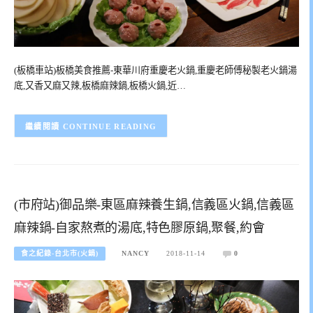
(板橋車站)板橋美食推薦-東華川府重慶老火鍋,重慶老師傅秘製老火鍋湯
底,又香又麻又辣,板橋麻辣鍋,板橋火鍋,近…
CONTINUE READING
(市府站)御品樂-東區麻辣養生鍋,信義區火鍋,信義區
麻辣鍋-自家熬煮的湯底,特色膠原鍋,聚餐,約會
食之紀錄-台北市(火鍋)
NANCY
2018-11-14
0