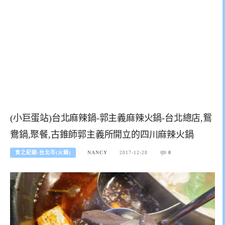
(小巨蛋站)台北麻辣鍋-郭主義麻辣火鍋-台北總店,鴛
鴦鍋,聚餐,古錐師郭主義所開立的四川麻辣火鍋
食之紀錄-台北市(火鍋)
NANCY
2017-12-28
0