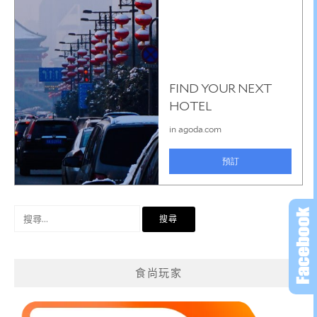
搜
尋
關
鍵
食尚玩家
字: