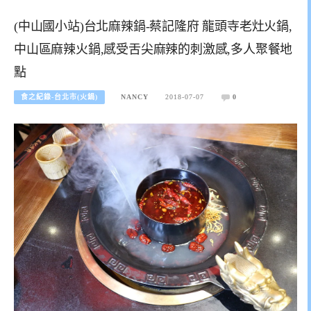
(中山國小站)台北麻辣鍋-蔡記隆府 龍頭寺老灶火鍋,
中山區麻辣火鍋,感受舌尖麻辣的刺激感,多人聚餐地
點
食之紀錄-台北市(火鍋)
NANCY
2018-07-07
0