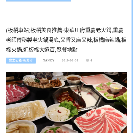
(板橋車站)板橋美食推薦-東華川府重慶老火鍋,重慶
老師傅秘製老火鍋湯底,又香又麻又辣,板橋麻辣鍋,板
橋火鍋,近板橋大遠百,聚餐地點
食之記錄-新北市
NANCY
2019-03-06
0