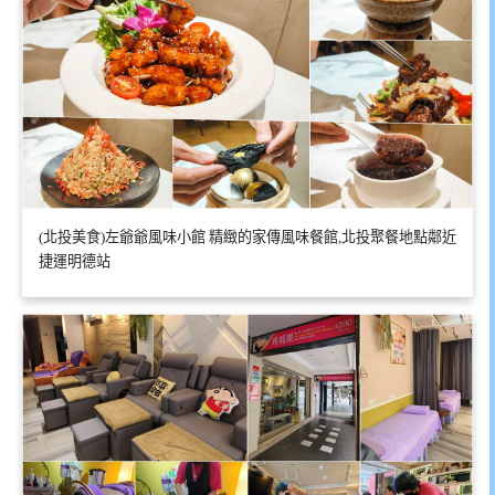
(北投美食)左爺爺風味小館 精緻的家傳風味餐館,北投聚餐地點鄰近
捷運明德站