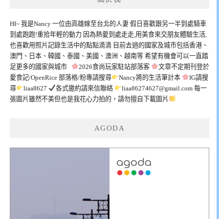
HI~ 我是Nancy 一位由高雄嫁至台北的人妻 假日喜歡跟另一半到處騎車
到處跑跑!重拾年輕的動力 因為熱愛到處走走,用美食來交朋友體驗生活,
也喜歡用照片記錄生活中的點點滴滴 目前去過的國家及城市包括香港、
澳門、日本、韓國、泰國、美國、澳洲、越南等 希望有機會可以一直踏
足更多的國家與城市
2026食尚玩家駐站部落客
文章不定期刊登於
愛食記/OpenRice 部落格/粉專請搜尋
Nancy將的生活筆計本
IG請搜
尋
liaa8627
各式邀約請來信聯絡
liaa86274627@gmail.com
每一
張圖片雖然不美但也是我花心力拍的，請勿擅自下載圖片
AGODA