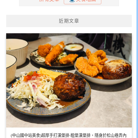
近期文章
(中山國中站美食)超厚手打漢堡排-粗堡漢堡排，隱身於松山巷弄內