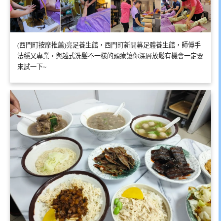
(西門町按摩推薦)亮足養生館，西門町新開幕足體養生館，師傅手
法穩又專業，與越式洗髮不一樣的頭療讓你深層放鬆有機會一定要
來試一下~