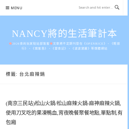
Skip
MENU
to
content
NANCY將的生活筆計本
2026食尚玩家駐站部落客
文章將不定期刊登在《OPENRICE》、《輕旅
行》、《窩客島》、《愛食記》、《波波黛麗》等媒體網站
標籤:
台北麻辣鍋
(南京三民站)松山火鍋/松山麻辣火鍋-麻神麻辣火鍋,
使用刀叉吃的果凍鴨血,宵夜晚餐聚餐地點,單點制,有
包廂