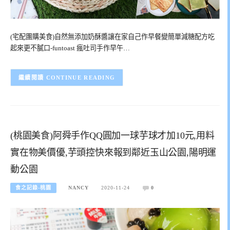
(宅配團購美食)自然無添加奶酥醬讓在家自己作早餐變簡單減糖配方吃
起來更不膩口-funtoast 瘋吐司手作早午…
CONTINUE READING
(桃園美食)阿舜手作QQ圓加一球芋球才加10元,用料
實在物美價優,芋頭控快來報到鄰近玉山公園,陽明運
動公園
食之記錄-桃園
NANCY
2020-11-24
0