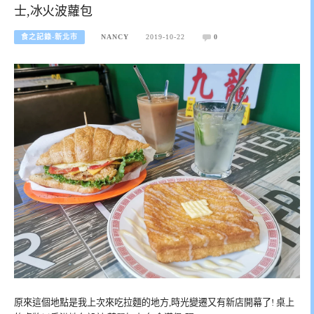
士,冰火波蘿包
食之記錄-新北市
NANCY
2019-10-22
0
原來這個地點是我上次來吃拉麵的地方,時光變遷又有新店開幕了! 桌上