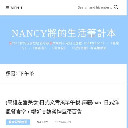
Skip
MENU
to
content
NANCY將的生活筆計本
2026食尚玩家駐站部落客
文章將不定期刊登在《OPENRICE》、《輕旅
行》、《窩客島》、《愛食記》、《波波黛麗》等媒體網站
標籤:
下午茶
(高雄左營美食)日式文青風早午餐-麻鹿maru 日式洋
風餐食堂，鄰近高雄漢神巨蛋百貨
愛食記暫放區
NANCY
2023-02-09