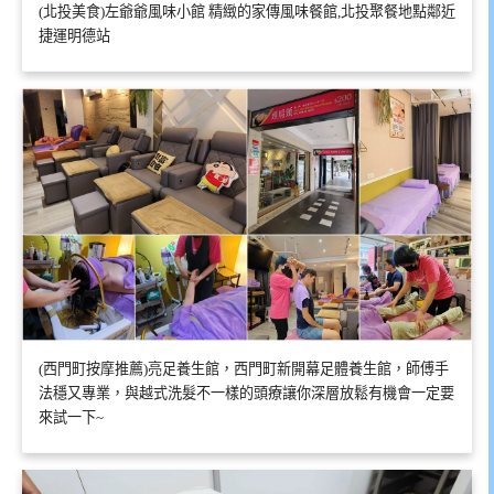
(北投美食)左爺爺風味小館 精緻的家傳風味餐館,北投聚餐地點鄰近
捷運明德站
(西門町按摩推薦)亮足養生館，西門町新開幕足體養生館，師傅手
法穩又專業，與越式洗髮不一樣的頭療讓你深層放鬆有機會一定要
來試一下~