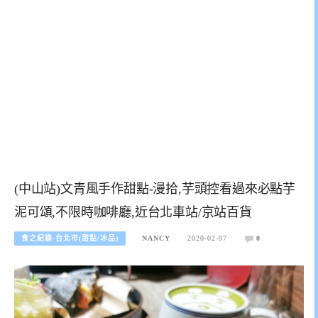
(中山站)文青風手作甜點-漫拾,芋頭控看過來必點芋
泥可頌,不限時咖啡廳,近台北車站/京站百貨
食之紀錄-台北市(甜點/冰品)
NANCY
2020-02-07
0