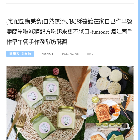
(宅配團購美食)自然無添加奶酥醬讓在家自己作早餐
變簡單啦減糖配方吃起來更不膩口-funtoast 瘋吐司手
作早午餐手作發酵奶酥醬
開箱文-食品類
NANCY
2021-02-08
0