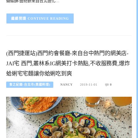
蝴蝶酥/曲奇餅來自台北迪化…
CONTINUE READING
(西門捷運站)西門約會餐廳-來自台中熱門的網美店-
JAI宅 西門,叢林系IG網美打卡熱點,不收服務費,爆炸
蛤蜊宅宅麵讓你蛤蜊吃到爽
食之紀錄-台北市(異國料理)
NANCY
2019-11-01
0