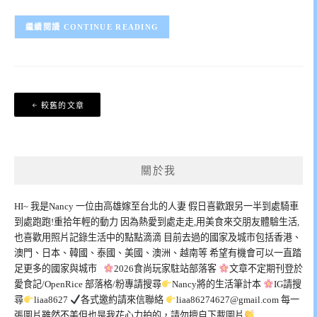
CONTINUE READING
文
較舊的文章
章
導
覽
關於我
HI~ 我是Nancy 一位由高雄嫁至台北的人妻 假日喜歡跟另一半到處騎車
到處跑跑!重拾年輕的動力 因為熱愛到處走走,用美食來交朋友體驗生活,
也喜歡用照片記錄生活中的點點滴滴 目前去過的國家及城市包括香港、
澳門、日本、韓國、泰國、美國、澳洲、越南等 希望有機會可以一直踏
足更多的國家與城市
2026食尚玩家駐站部落客
文章不定期刊登於
愛食記/OpenRice 部落格/粉專請搜尋
Nancy將的生活筆計本
IG請搜
尋
liaa8627
各式邀約請來信聯絡
liaa86274627@gmail.com
每一
張圖片雖然不美但也是我花心力拍的，請勿擅自下載圖片