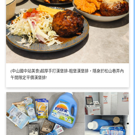
(中山國中站美食)超厚手打漢堡排-粗堡漢堡排，隱身於松山巷弄內
午間限定平價漢堡排!