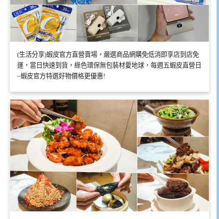
(生活分享)蝦皮官方直營賣場，嚴選商品網購免低消即享店到店免
運，當日快速到貨，綠色環保無包裝材愛地球，每週五蝦皮直營日
~蝦皮官方特選好物價格更優惠!