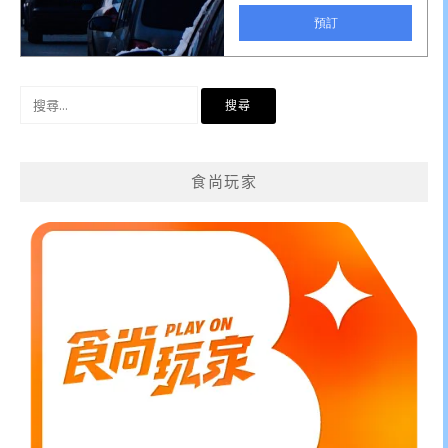
搜
尋
關
鍵
食尚玩家
字: