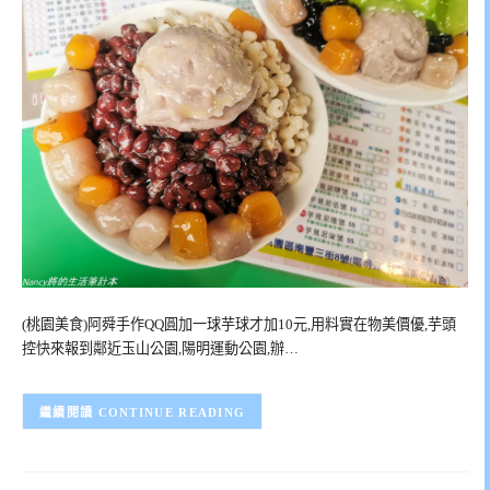
(桃園美食)阿舜手作QQ圓加一球芋球才加10元,用料實在物美價優,芋頭
控快來報到鄰近玉山公園,陽明運動公園,辦…
CONTINUE READING