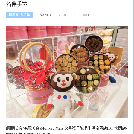
名伴手禮
開箱文-食品類
NANCY
2019-11-14
0
(團購美食/宅配美食)Monkey Mars 火星猴子誠品生活南西店(B1)快閃店-