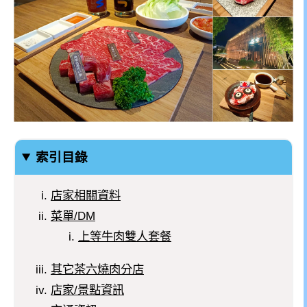
索引目錄
店家相關資料
菜單/DM
上等牛肉雙人套餐
其它茶六燒肉分店
店家/景點資訊