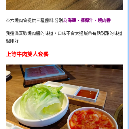
茶六燒肉會提供三種醬料:分別
為
海鹽、檸檬汁、燒肉醬
燒肉醬的味道，口味不會太過鹹帶有點甜甜的味道
我還滿喜歡
很剛好
上等牛肉雙人套餐