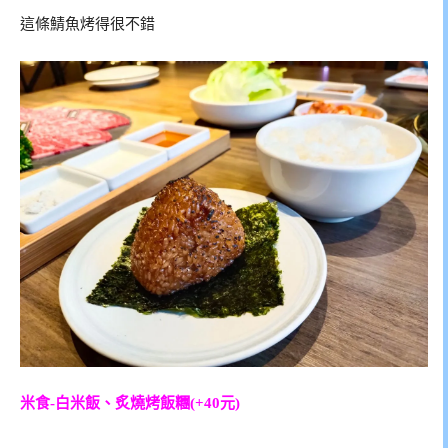
這條鯖魚烤得很不錯
米食-白米飯、炙燒烤飯糰(+40元)