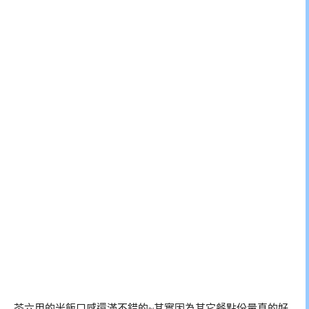
茶六用的米飯口感還滿不錯的~其實因為其它餐點份量真的好