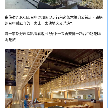
由住宿F HOTEL台中麗加園邸步行前來茶六燒肉公益店，路過
的台中餐廳真的一家比一家佔地大又浮誇ㄟ
每一家都好想踩點看看喔~只好下一次再安排一趟台中吃吃喝
喝吃旅