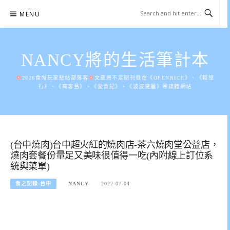
Skip
MENU
to
content
NANCY將的生活筆計本
2026食尚玩家駐站部落客
文章將不定期刊登在《OPENRICE》、《輕旅
行》、《窩客島》、《愛食記》、《波波黛麗》等媒體網站
(台中燒肉)台中超火紅的燒肉店-茶六燒肉堂公益店，
燒肉套餐份量足又美味很值得一吃(內附線上訂位系
統與菜單)
食之記錄-台中
NANCY
2022-07-04