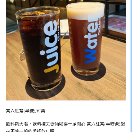
茶六紅茶(半糖)/可樂
飲料夠大喝，飲料控夫妻倆喝得十足開心,茶六紅茶(半糖)喝起
來不輸一般的手搖飲店喔