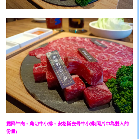
霜降牛肉、角切牛小排、安格斯去骨牛小排(照片中為雙人的
份量)