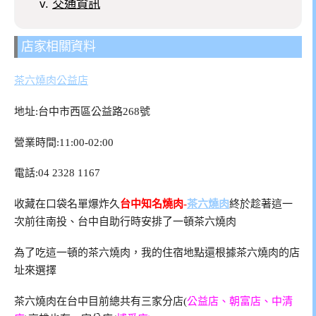
交通資訊
店家相關資料
茶六燒肉公益店
地址:台中市西區公益路268號
營業時間:11:00-02:00
電話:
04 2328 1167
收藏在口袋名單爆炸久
台中知名燒肉-
茶六燒肉
終於趁著這一
次前往南投、台中自助行時安排了一頓茶六燒肉
為了吃這一頓的茶六燒肉，我的住宿地點還根據茶六燒肉的店
址來選擇
茶六燒肉在台中目前總共有三家分店(
公益店、朝富店、中清