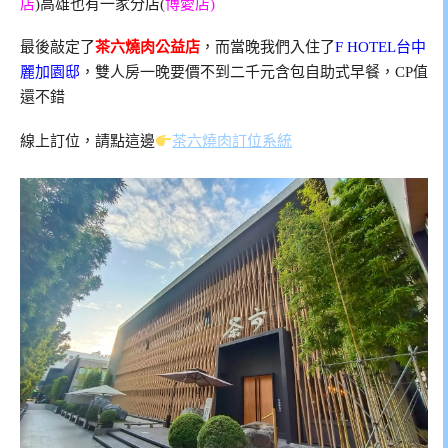
店
)高雄也有一家分店(
博愛店)
最後敲定了
茶六燒肉公益店
，而當晚我們入住了
F HOTEL台中
麗加園邸
，雙人房一晚要價不到二千元含包自助式早餐，CP值
還不錯
線上訂位，請點這邊
茶六燒肉訂位系統