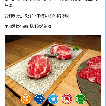
多喔
我們最後也只吃得下半碗飯跟半個烤飯糰
早知道就不要加錢升級烤飯糰