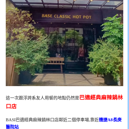
巴適經典麻辣鍋林
這一次跟浮誇系友人用餐的地點仍然是
口店
BASI巴適經典麻辣鍋林口店鄰近二個停車場,靠近
機捷A8長庚
醫院站