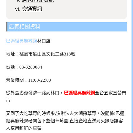
交通資訊
店家相關資料
巴適經典麻辣鍋
林口店
地址：桃園市龜山區文化三路318號
電話：03-3280084
營業時間：11:00-22:00
從外島澎湖發跡一路到林口，
巴適經典麻辣鍋
全台五家直營門
市
又到了大吃草莓的時候啦,沒辦法去大湖採草莓，沒關係!巴適
經典麻辣鍋老闆包下整個草莓園,直接產地直送到火鍋店讓客
人享用新鮮的草莓