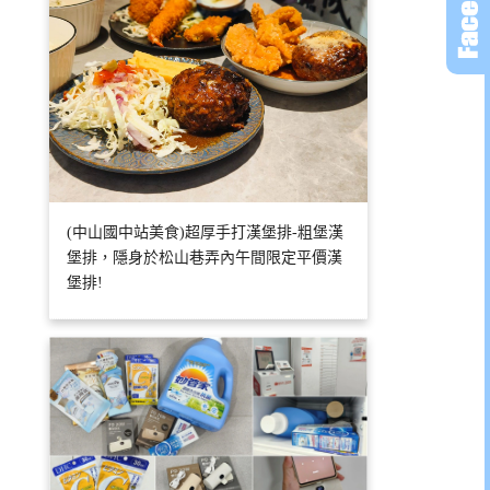
(中山國中站美食)超厚手打漢堡排-粗堡漢
堡排，隱身於松山巷弄內午間限定平價漢
堡排!