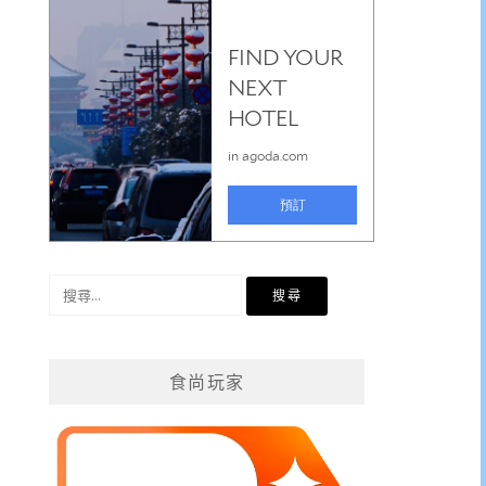
搜
尋
關
鍵
食尚玩家
字: