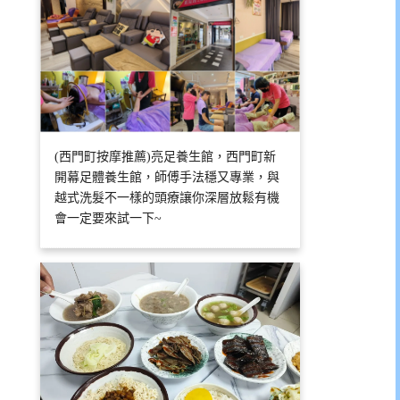
(西門町按摩推薦)亮足養生館，西門町新
開幕足體養生館，師傅手法穩又專業，與
越式洗髮不一樣的頭療讓你深層放鬆有機
會一定要來試一下~