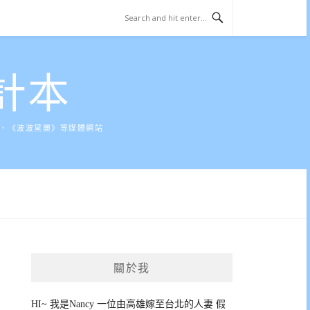
計本
》、《波波黛麗》等媒體網站
關於我
HI~ 我是Nancy 一位由高雄嫁至台北的人妻 假