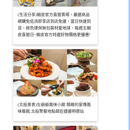
(生活分享)蝦皮官方直營賣場，嚴選商品
網購免低消即享店到店免運，當日快速到
貨，綠色環保無包裝材愛地球，每週五蝦
皮直營日~蝦皮官方特選好物價格更優惠!
(北投美食)左爺爺風味小館 精緻的家傳風
味餐館,北投聚餐地點鄰近捷運明德站