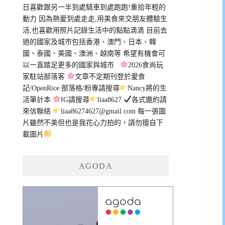
日喜歡跟另一半到處騎車到處跑跑!重拾年輕的
動力 因為熱愛到處走走,用美食來交朋友體驗生
活,也喜歡用照片記錄生活中的點點滴滴 目前去
過的國家及城市包括香港、澳門、日本、韓
國、泰國、美國、澳洲、越南等 希望有機會可
以一直踏足更多的國家與城市
2026食尚玩
家駐站部落客
文章不定期刊登於愛食
記/OpenRice 部落格/粉專請搜尋
Nancy將的生
活筆計本
IG請搜尋
liaa8627
各式邀約請
來信聯絡
liaa86274627@gmail.com
每一張圖
片雖然不美但也是我花心力拍的，請勿擅自下
載圖片
AGODA