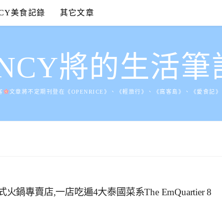
NCY美食記錄
其它文章
ANCY將的生活筆
客
文章將不定期刊登在《OPENRICE》、《輕旅行》、《窩客島》、《愛食記
泰式火鍋專賣店,一店吃遍4大泰國菜系The EmQuartier 8