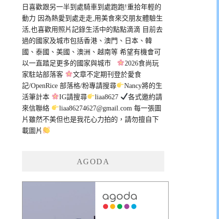
日喜歡跟另一半到處騎車到處跑跑!重拾年輕的
動力 因為熱愛到處走走,用美食來交朋友體驗生
活,也喜歡用照片記錄生活中的點點滴滴 目前去
過的國家及城市包括香港、澳門、日本、韓
國、泰國、美國、澳洲、越南等 希望有機會可
以一直踏足更多的國家與城市
2026食尚玩
家駐站部落客
文章不定期刊登於愛食
記/OpenRice 部落格/粉專請搜尋
Nancy將的生
活筆計本
IG請搜尋
liaa8627
各式邀約請
來信聯絡
liaa86274627@gmail.com
每一張圖
片雖然不美但也是我花心力拍的，請勿擅自下
載圖片
AGODA