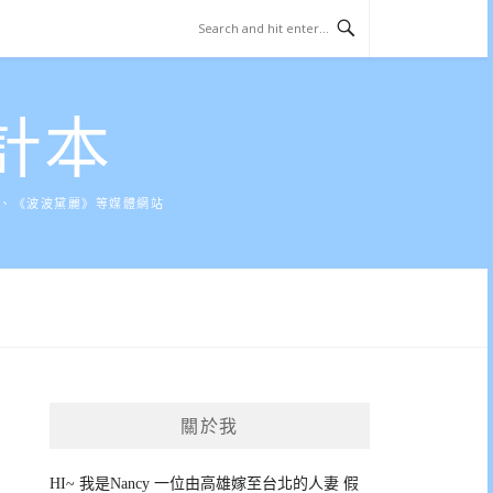
計本
》、《波波黛麗》等媒體網站
關於我
HI~ 我是Nancy 一位由高雄嫁至台北的人妻 假