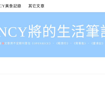
NCY美食記錄
其它文章
ANCY將的生活筆
客
文章將不定期刊登在《OPENRICE》、《輕旅行》、《窩客島》、《愛食記