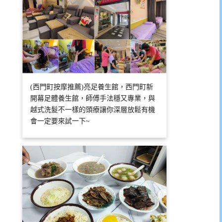
(西門町按摩推薦)亮足養生館，西門町新
開幕足體養生館，師傅手法穩又專業，與
越式洗髮不一樣的頭療讓你深層放鬆有機
會一定要來試一下~