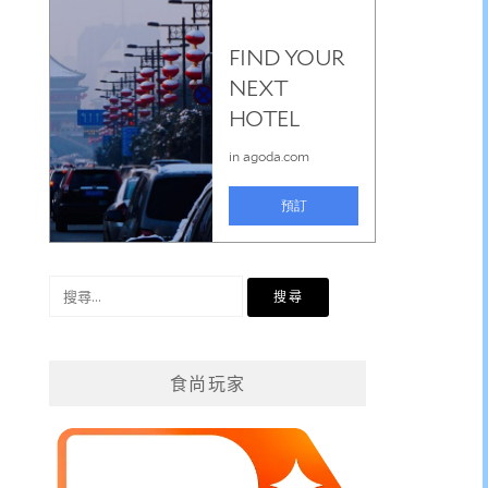
搜
尋
關
鍵
食尚玩家
字: