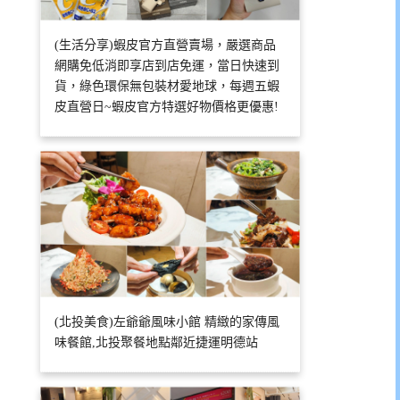
(生活分享)蝦皮官方直營賣場，嚴選商品
網購免低消即享店到店免運，當日快速到
貨，綠色環保無包裝材愛地球，每週五蝦
皮直營日~蝦皮官方特選好物價格更優惠!
(北投美食)左爺爺風味小館 精緻的家傳風
味餐館,北投聚餐地點鄰近捷運明德站