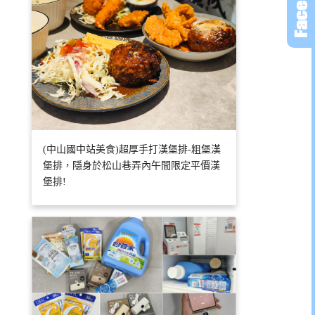
(中山國中站美食)超厚手打漢堡排-粗堡漢
堡排，隱身於松山巷弄內午間限定平價漢
堡排!