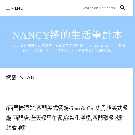
Skip
MENU
to
content
NANCY將的生活筆計本
2026食尚玩家駐站部落客
文章將不定期刊登在《OPENRICE》、《輕旅
行》、《窩客島》、《愛食記》、《波波黛麗》等媒體網站
標籤:
STAN
(西門捷運站)西門美式餐廳-Stan & Cat 史丹貓美式餐
廳 西門店,全天候早午餐,客製化漢堡,西門聚餐地點,
約會地點