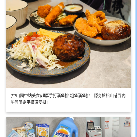
(中山國中站美食)超厚手打漢堡排-粗堡漢堡排，隱身於松山巷弄內
午間限定平價漢堡排!