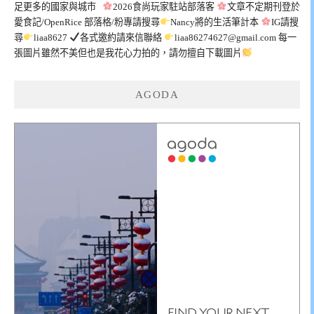
足更多的國家與城市
2026食尚玩家駐站部落客
文章不定期刊登於
愛食記/OpenRice 部落格/粉專請搜尋
Nancy將的生活筆計本
IG請搜
尋
liaa8627
各式邀約請來信聯絡
liaa86274627@gmail.com
每一
張圖片雖然不美但也是我花心力拍的，請勿擅自下載圖片
AGODA