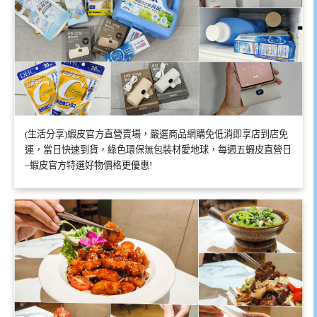
(生活分享)蝦皮官方直營賣場，嚴選商品網購免低消即享店到店免
運，當日快速到貨，綠色環保無包裝材愛地球，每週五蝦皮直營日
~蝦皮官方特選好物價格更優惠!