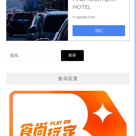
搜
尋
關
鍵
食尚玩家
字: