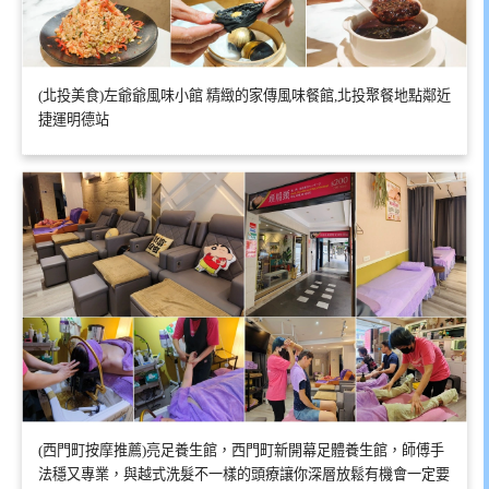
(北投美食)左爺爺風味小館 精緻的家傳風味餐館,北投聚餐地點鄰近
捷運明德站
(西門町按摩推薦)亮足養生館，西門町新開幕足體養生館，師傅手
法穩又專業，與越式洗髮不一樣的頭療讓你深層放鬆有機會一定要