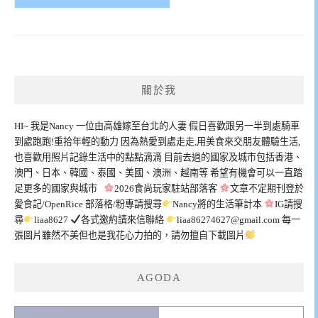
關於我
HI~ 我是Nancy 一位由高雄嫁至台北的人妻 假日喜歡跟另一半到處騎車
到處跑跑!重拾年輕的動力 因為熱愛到處走走,用美食來交朋友體驗生活,
也喜歡用照片記錄生活中的點點滴滴 目前去過的國家及城市包括香港、
澳門、日本、韓國、泰國、美國、澳洲、越南等 希望有機會可以一直踏
足更多的國家與城市
2026食尚玩家駐站部落客
文章不定期刊登於
愛食記/OpenRice 部落格/粉專請搜尋
Nancy將的生活筆計本
IG請搜
尋
liaa8627
各式邀約請來信聯絡
liaa86274627@gmail.com
每一
張圖片雖然不美但也是我花心力拍的，請勿擅自下載圖片
AGODA