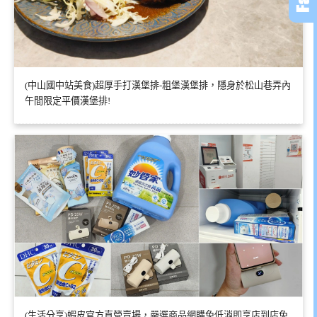
(中山國中站美食)超厚手打漢堡排-粗堡漢堡排，隱身於松山巷弄內
午間限定平價漢堡排!
(生活分享)蝦皮官方直營賣場，嚴選商品網購免低消即享店到店免