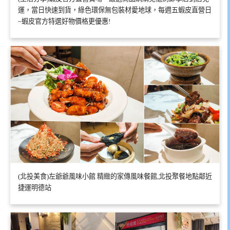
運，當日快速到貨，綠色環保無包裝材愛地球，每週五蝦皮直營日
~蝦皮官方特選好物價格更優惠!
(北投美食)左爺爺風味小館 精緻的家傳風味餐館,北投聚餐地點鄰近
捷運明德站