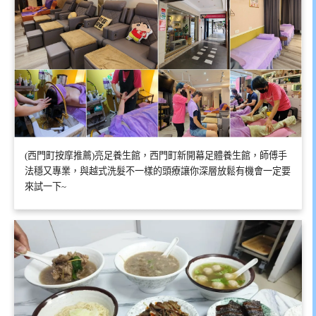
(西門町按摩推薦)亮足養生館，西門町新開幕足體養生館，師傅手
法穩又專業，與越式洗髮不一樣的頭療讓你深層放鬆有機會一定要
來試一下~