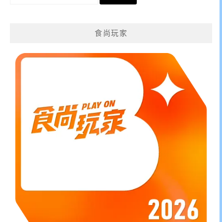
尋
關
鍵
食尚玩家
字: