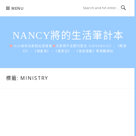
Skip
MENU
to
content
NANCY將的生活筆計本
2026食尚玩家駐站部落客
文章將不定期刊登在《OPENRICE》、《輕旅
行》、《窩客島》、《愛食記》、《波波黛麗》等媒體網站
標籤:
MINISTRY