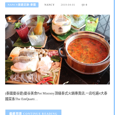
NANCY旅遊足跡-泰國
NANCY
2019-04-01
0
(泰國曼谷遊)曼谷美食Pot Ministry頂級泰式火鍋專賣店,一店吃遍4大泰
國菜系The EmQuarti…
CONTINUE READING