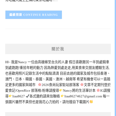
CONTINUE READING
關於我
HI~ 我是Nancy 一位由高雄嫁至台北的人妻 假日喜歡跟另一半到處騎車
到處跑跑!重拾年輕的動力 因為熱愛到處走走,用美食來交朋友體驗生活,
也喜歡用照片記錄生活中的點點滴滴 目前去過的國家及城市包括香港、
澳門、日本、韓國、泰國、美國、澳洲、越南等 希望有機會可以一直踏
足更多的國家與城市
2026食尚玩家駐站部落客
文章不定期刊登於
愛食記/OpenRice 部落格/粉專請搜尋
Nancy將的生活筆計本
IG請搜
尋
liaa8627
各式邀約請來信聯絡
liaa86274627@gmail.com
每一
張圖片雖然不美但也是我花心力拍的，請勿擅自下載圖片