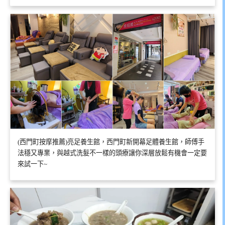
(西門町按摩推薦)亮足養生館，西門町新開幕足體養生館，師傅手
法穩又專業，與越式洗髮不一樣的頭療讓你深層放鬆有機會一定要
來試一下~