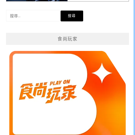
搜
尋
關
鍵
食尚玩家
字: