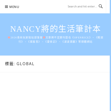
Skip
MENU
to
content
NANCY將的生活筆計本
2026食尚玩家駐站部落客
文章將不定期刊登在《OPENRICE》、《輕旅
行》、《窩客島》、《愛食記》、《波波黛麗》等媒體網站
標籤:
GLOBAL