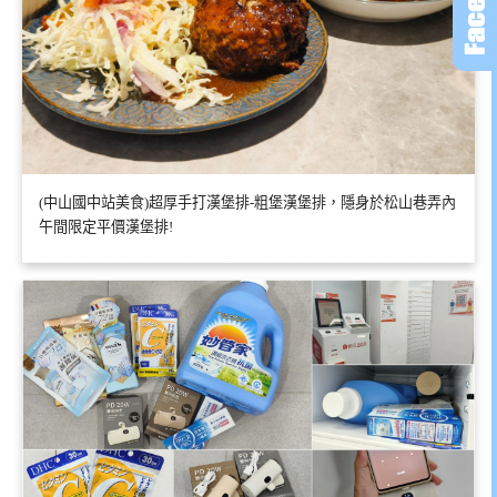
(中山國中站美食)超厚手打漢堡排-粗堡漢堡排，隱身於松山巷弄內
午間限定平價漢堡排!