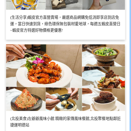
(生活分享)蝦皮官方直營賣場，嚴選商品網購免低消即享店到店免
運，當日快速到貨，綠色環保無包裝材愛地球，每週五蝦皮直營日
~蝦皮官方特選好物價格更優惠!
(北投美食)左爺爺風味小館 精緻的家傳風味餐館,北投聚餐地點鄰近
捷運明德站