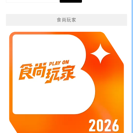
尋
關
鍵
食尚玩家
字: