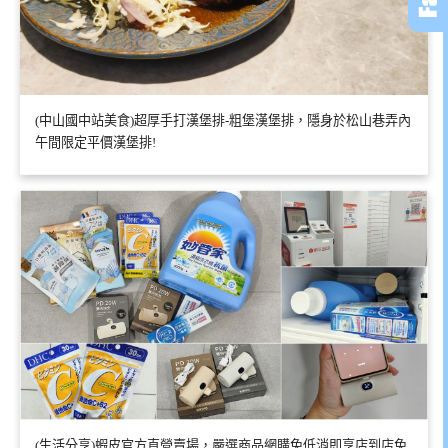
(中山國中站美食)超厚手打漢堡排-粗堡漢堡排，隱身於松山巷弄內
午間限定平價漢堡排!
(生活分享)蝦皮官方直營賣場，嚴選商品網購免低消即享店到店免