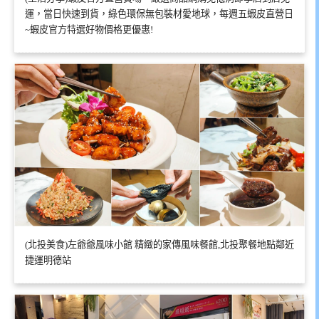
運，當日快速到貨，綠色環保無包裝材愛地球，每週五蝦皮直營日
~蝦皮官方特選好物價格更優惠!
(北投美食)左爺爺風味小館 精緻的家傳風味餐館,北投聚餐地點鄰近
捷運明德站