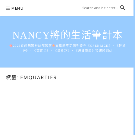
Skip
MENU
to
content
NANCY將的生活筆計本
2026食尚玩家駐站部落客
文章將不定期刊登在《OPENRICE》、《輕旅
行》、《窩客島》、《愛食記》、《波波黛麗》等媒體網站
標籤:
EMQUARTIER