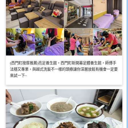
(西門町按摩推薦)亮足養生館，西門町新開幕足體養生館，師傅手
法穩又專業，與越式洗髮不一樣的頭療讓你深層放鬆有機會一定要
來試一下~