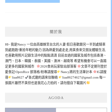
關於我
HI~ 我是Nancy 一位由高雄嫁至台北的人妻 假日喜歡跟另一半到處騎車
到處跑跑!重拾年輕的動力 因為熱愛到處走走,用美食來交朋友體驗生活,
也喜歡用照片記錄生活中的點點滴滴 目前去過的國家及城市包括香港、
澳門、日本、韓國、泰國、美國、澳洲、越南等 希望有機會可以一直踏
足更多的國家與城市
2026食尚玩家駐站部落客
文章不定期刊登於
愛食記/OpenRice 部落格/粉專請搜尋
Nancy將的生活筆計本
IG請搜
尋
liaa8627
各式邀約請來信聯絡
liaa86274627@gmail.com
每一
張圖片雖然不美但也是我花心力拍的，請勿擅自下載圖片
AGODA