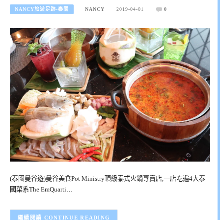
NANCY旅遊足跡-泰國
NANCY
2019-04-01
0
(泰國曼谷遊)曼谷美食Pot Ministry頂級泰式火鍋專賣店,一店吃遍4大泰
國菜系The EmQuarti…
CONTINUE READING