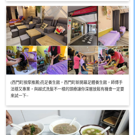
(西門町按摩推薦)亮足養生館，西門町新開幕足體養生館，師傅手
法穩又專業，與越式洗髮不一樣的頭療讓你深層放鬆有機會一定要
來試一下~