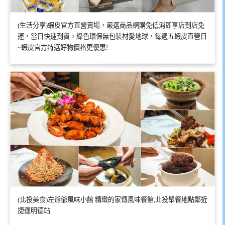
(生活分享)蝦皮官方直營賣場，嚴選商品網購免低消即享店到店免
運，當日快速到貨，綠色環保無包裝材愛地球，每週五蝦皮直營日
~蝦皮官方特選好物價格更優惠!
(北投美食)左爺爺風味小館 精緻的家傳風味餐館,北投聚餐地點鄰近
捷運明德站