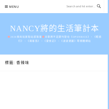
Skip
MENU
to
content
NANCY將的生活筆計本
2026食尚玩家駐站部落客
文章將不定期刊登在《OPENRICE》、《輕旅
行》、《窩客島》、《愛食記》、《波波黛麗》等媒體網站
標籤:
香辣味