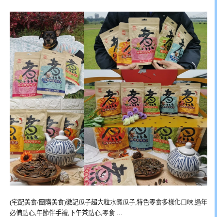
(宅配美食/團購美食)徽記瓜子超大粒水煮瓜子,特色零食多樣化口味,過年
必備點心,年節伴手禮,下午茶點心,零食 …