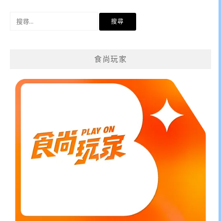
搜
尋
關
鍵
食尚玩家
字: