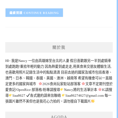
CONTINUE READING
關於我
HI~ 我是Nancy 一位由高雄嫁至台北的人妻 假日喜歡跟另一半到處騎車
到處跑跑!重拾年輕的動力 因為熱愛到處走走,用美食來交朋友體驗生活,
也喜歡用照片記錄生活中的點點滴滴 目前去過的國家及城市包括香港、
澳門、日本、韓國、泰國、美國、澳洲、越南等 希望有機會可以一直踏
足更多的國家與城市
2026食尚玩家駐站部落客
文章不定期刊登於
愛食記/OpenRice 部落格/粉專請搜尋
Nancy將的生活筆計本
IG請搜
尋
liaa8627
各式邀約請來信聯絡
liaa86274627@gmail.com
每一
張圖片雖然不美但也是我花心力拍的，請勿擅自下載圖片
AGODA