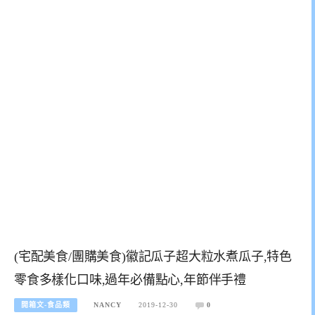
(宅配美食/團購美食)徽記瓜子超大粒水煮瓜子,特色
零食多樣化口味,過年必備點心,年節伴手禮
開箱文-食品類
NANCY
2019-12-30
0