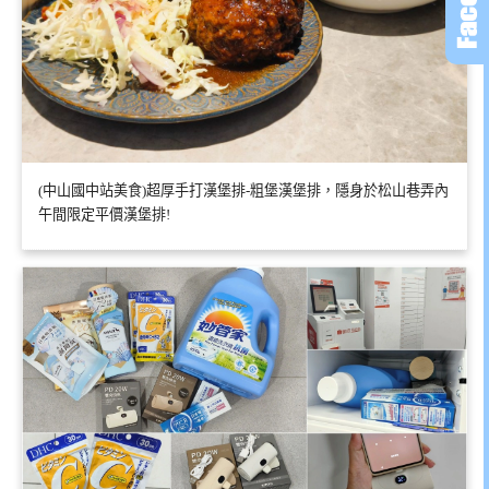
(中山國中站美食)超厚手打漢堡排-粗堡漢堡排，隱身於松山巷弄內
午間限定平價漢堡排!