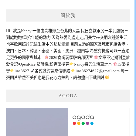
關於我
HI~ 我是Nancy 一位由高雄嫁至台北的人妻 假日喜歡跟另一半到處騎車
到處跑跑!重拾年輕的動力 因為熱愛到處走走,用美食來交朋友體驗生活,
也喜歡用照片記錄生活中的點點滴滴 目前去過的國家及城市包括香港、
澳門、日本、韓國、泰國、美國、澳洲、越南等 希望有機會可以一直踏
足更多的國家與城市
2026食尚玩家駐站部落客
文章不定期刊登於
愛食記/OpenRice 部落格/粉專請搜尋
Nancy將的生活筆計本
IG請搜
尋
liaa8627
各式邀約請來信聯絡
liaa86274627@gmail.com
每一
張圖片雖然不美但也是我花心力拍的，請勿擅自下載圖片
AGODA