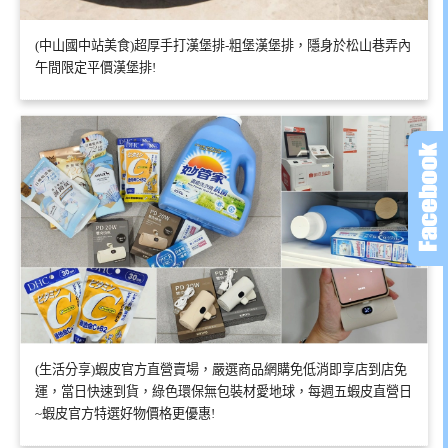
(中山國中站美食)超厚手打漢堡排-粗堡漢堡排，隱身於松山巷弄內
午間限定平價漢堡排!
(生活分享)蝦皮官方直營賣場，嚴選商品網購免低消即享店到店免
運，當日快速到貨，綠色環保無包裝材愛地球，每週五蝦皮直營日
~蝦皮官方特選好物價格更優惠!