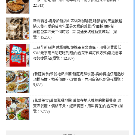
仁飯，想吃蝦仁飯不用再跑到台南了(內含菜單)(瀏覽：
22,813)
新店貓谷-隱身於新店山區貓咪咖啡廳,嚕貓者的天堂被超
過50隻可愛的貓咪包圍是怎樣的感覺?全面採預約制，一
周僅營業四天三個時段（新開通安坑輕軌雙城站）(瀏
覽：15,206)
王品全新品牌-就饗鐵板燒進軍台北東區，用餐消費最低
$318元享用自助吧吃到飽(內含菜單與訂位方式)鄰近忠孝
復興捷運站(瀏覽：12,867)
(新莊美食)聚餐地點推薦/新莊海鮮餐廳-吳師傅擔仔麵熱炒
現撈海鮮，物美價廉，CP值高，內用白飯吃到飽~(瀏覽：
5,638)
(萬華美食)萬華聚餐地點-萬華在地人推薦的聚餐餐廳-珍
寶園餐廳，價格不貴，經濟實惠，用料實在(內含菜單)(瀏
覽：7,778)