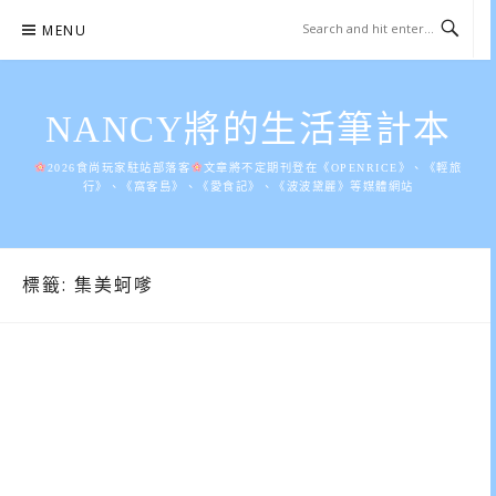
Skip
MENU
to
content
NANCY將的生活筆計本
2026食尚玩家駐站部落客
文章將不定期刊登在《OPENRICE》、《輕旅
行》、《窩客島》、《愛食記》、《波波黛麗》等媒體網站
標籤:
集美蚵嗲