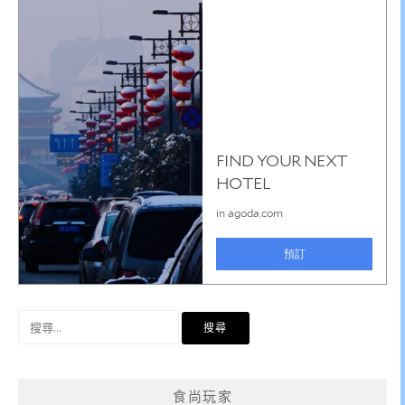
搜
尋
關
鍵
食尚玩家
字: