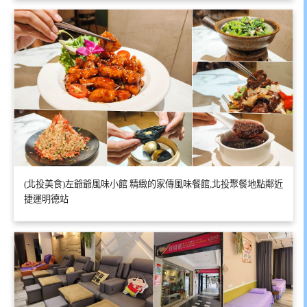
(北投美食)左爺爺風味小館 精緻的家傳風味餐館,北投聚餐地點鄰近
捷運明德站