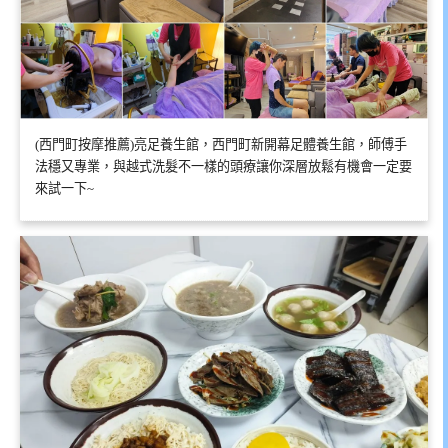
(西門町按摩推薦)亮足養生館，西門町新開幕足體養生館，師傅手
法穩又專業，與越式洗髮不一樣的頭療讓你深層放鬆有機會一定要
來試一下~