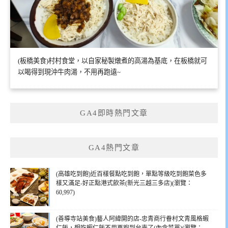
(板橋美食)村村食堂，以自家秘製燉煮的高湯為基底，在板橋就可
以喝得到現沖牛肉湯，不用再跑遠~
GA4即時熱門文章
GA4熱門文章
(高雄吃到飽)近百樣餐點吃到飽，單點等級吃到飽菜色多
樣又滿足-好正點港式飲茶(新光三越三多店)(瀏覽：
60,997)
(善導寺站美食)藝人阿緯開的店-忠青商行眷村文青風格蝦