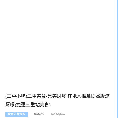
(三重小吃)三重美食-集美蚵嗲 在地人推薦隱藏版炸
蚵嗲(捷運三重站美食)
愛食記暫放區
NANCY
2023-02-04