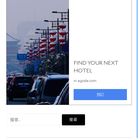
搜
尋
關
鍵