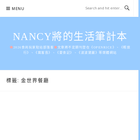
Skip
MENU
to
content
NANCY將的生活筆計本
2026食尚玩家駐站部落客
文章將不定期刊登在《OPENRICE》、《輕旅
行》、《窩客島》、《愛食記》、《波波黛麗》等媒體網站
標籤:
金世界餐廳