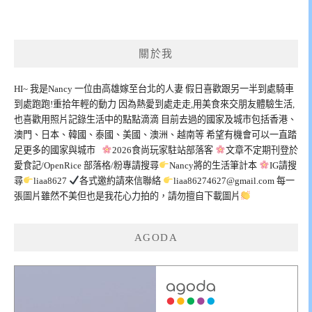
關於我
HI~ 我是Nancy 一位由高雄嫁至台北的人妻 假日喜歡跟另一半到處騎車
到處跑跑!重拾年輕的動力 因為熱愛到處走走,用美食來交朋友體驗生活,
也喜歡用照片記錄生活中的點點滴滴 目前去過的國家及城市包括香港、
澳門、日本、韓國、泰國、美國、澳洲、越南等 希望有機會可以一直踏
足更多的國家與城市
2026食尚玩家駐站部落客
文章不定期刊登於
愛食記/OpenRice 部落格/粉專請搜尋
Nancy將的生活筆計本
IG請搜
尋
liaa8627
各式邀約請來信聯絡
liaa86274627@gmail.com
每一
張圖片雖然不美但也是我花心力拍的，請勿擅自下載圖片
AGODA