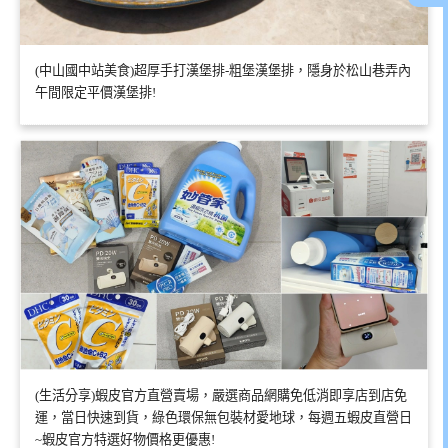
(中山國中站美食)超厚手打漢堡排-粗堡漢堡排，隱身於松山巷弄內
午間限定平價漢堡排!
(生活分享)蝦皮官方直營賣場，嚴選商品網購免低消即享店到店免
運，當日快速到貨，綠色環保無包裝材愛地球，每週五蝦皮直營日
~蝦皮官方特選好物價格更優惠!