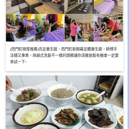
(西門町按摩推薦)亮足養生館，西門町新開幕足體養生館，師傅手
法穩又專業，與越式洗髮不一樣的頭療讓你深層放鬆有機會一定要
來試一下~