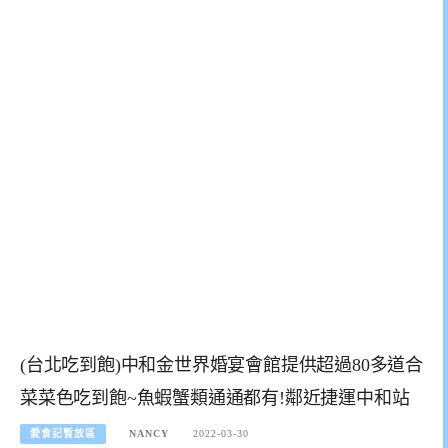
(台北吃到飽)中和金世界婚宴會館提供超過80多道合
菜菜色吃到飽~魚蝦蟹類通通都有!鄰近捷運中和站
愛食記暫放區
NANCY
2022-03-30