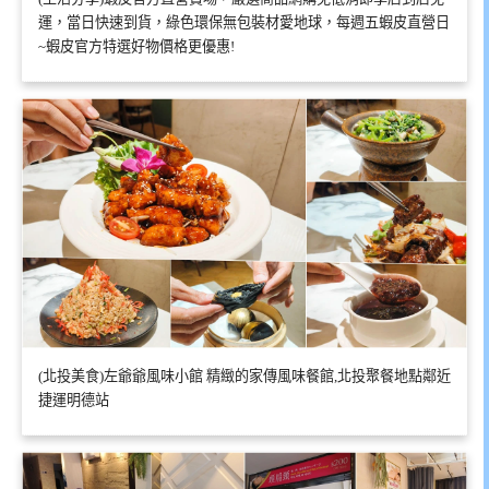
運，當日快速到貨，綠色環保無包裝材愛地球，每週五蝦皮直營日
~蝦皮官方特選好物價格更優惠!
(北投美食)左爺爺風味小館 精緻的家傳風味餐館,北投聚餐地點鄰近
捷運明德站