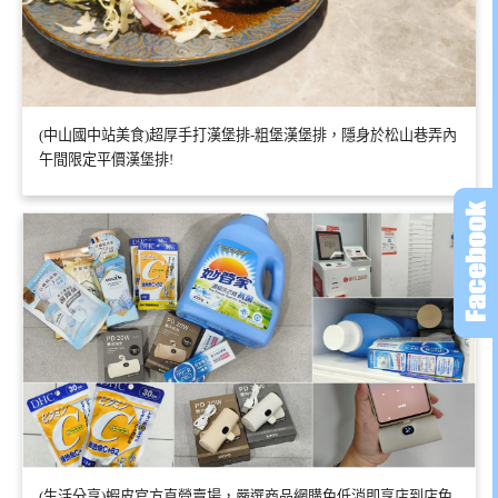
(中山國中站美食)超厚手打漢堡排-粗堡漢堡排，隱身於松山巷弄內
午間限定平價漢堡排!
(生活分享)蝦皮官方直營賣場，嚴選商品網購免低消即享店到店免