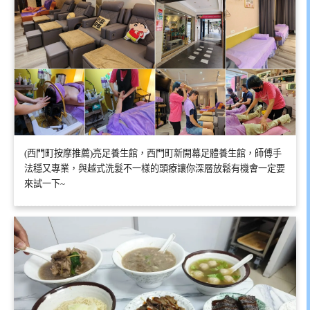
(西門町按摩推薦)亮足養生館，西門町新開幕足體養生館，師傅手
法穩又專業，與越式洗髮不一樣的頭療讓你深層放鬆有機會一定要
來試一下~