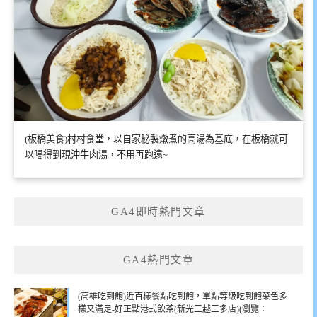
(板橋美食)村村食堂，以自家秘製燉煮的高湯為基底，在板橋就可
以喝得到現沖牛肉湯，不用再跑遠~
GA4即時熱門文章
GA4熱門文章
(高雄吃到飽)近百樣餐點吃到飽，單點等級吃到飽菜色多
樣又滿足-好正點港式飲茶(新光三越三多店)(瀏覽：