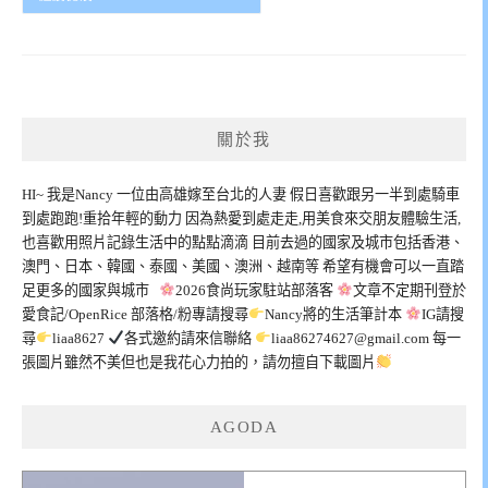
關於我
HI~ 我是Nancy 一位由高雄嫁至台北的人妻 假日喜歡跟另一半到處騎車
到處跑跑!重拾年輕的動力 因為熱愛到處走走,用美食來交朋友體驗生活,
也喜歡用照片記錄生活中的點點滴滴 目前去過的國家及城市包括香港、
澳門、日本、韓國、泰國、美國、澳洲、越南等 希望有機會可以一直踏
足更多的國家與城市
2026食尚玩家駐站部落客
文章不定期刊登於
愛食記/OpenRice 部落格/粉專請搜尋
Nancy將的生活筆計本
IG請搜
尋
liaa8627
各式邀約請來信聯絡
liaa86274627@gmail.com
每一
張圖片雖然不美但也是我花心力拍的，請勿擅自下載圖片
AGODA