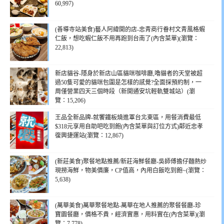
60,997)
(善導寺站美食)藝人阿緯開的店-忠青商行眷村文青風格蝦
仁飯，想吃蝦仁飯不用再跑到台南了(內含菜單)(瀏覽：
22,813)
新店貓谷-隱身於新店山區貓咪咖啡廳,嚕貓者的天堂被超
過50隻可愛的貓咪包圍是怎樣的感覺?全面採預約制，一
周僅營業四天三個時段（新開通安坑輕軌雙城站）(瀏
覽：15,206)
王品全新品牌-就饗鐵板燒進軍台北東區，用餐消費最低
$318元享用自助吧吃到飽(內含菜單與訂位方式)鄰近忠孝
復興捷運站(瀏覽：12,867)
(新莊美食)聚餐地點推薦/新莊海鮮餐廳-吳師傅擔仔麵熱炒
現撈海鮮，物美價廉，CP值高，內用白飯吃到飽~(瀏覽：
5,638)
(萬華美食)萬華聚餐地點-萬華在地人推薦的聚餐餐廳-珍
寶園餐廳，價格不貴，經濟實惠，用料實在(內含菜單)(瀏
覽：7,778)