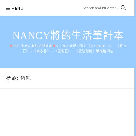
Skip
MENU
to
content
NANCY將的生活筆計本
2026食尚玩家駐站部落客
文章將不定期刊登在《OPENRICE》、《輕旅
行》、《窩客島》、《愛食記》、《波波黛麗》等媒體網站
標籤:
酒吧