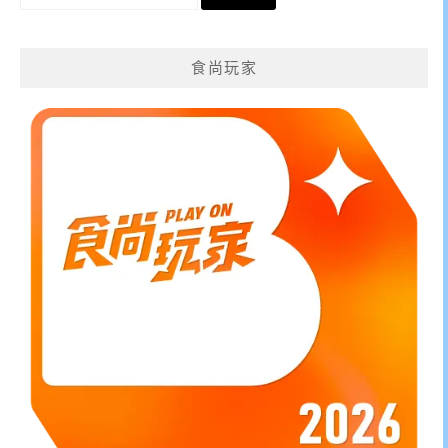
尋
關
鍵
食尚玩家
字: