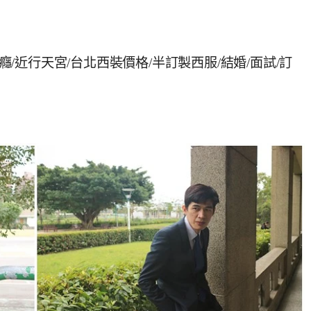
 紳仕上癮/近行天宮/台北西裝價格/半訂製西服/結婚/面試/訂