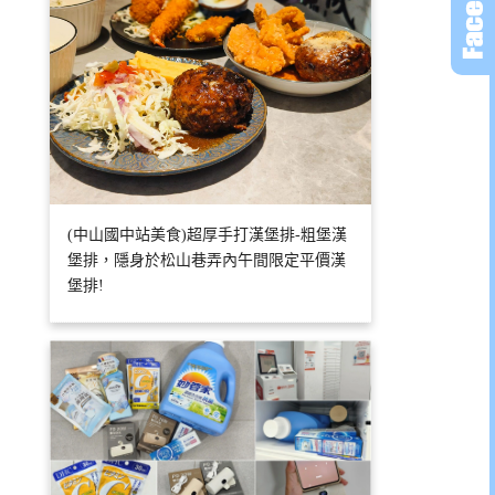
(中山國中站美食)超厚手打漢堡排-粗堡漢
堡排，隱身於松山巷弄內午間限定平價漢
堡排!