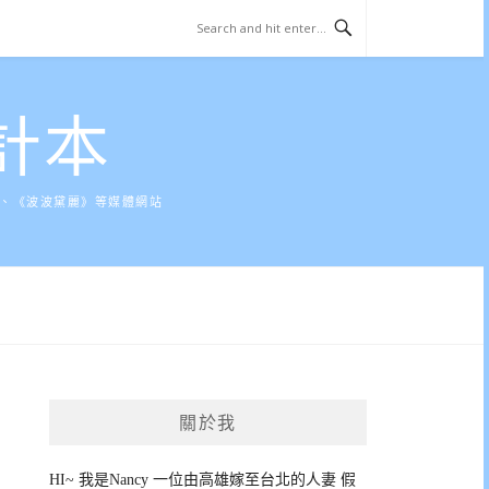
計本
》、《波波黛麗》等媒體網站
關於我
HI~ 我是Nancy 一位由高雄嫁至台北的人妻 假