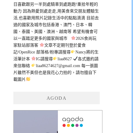
日喜歡跟另一半到處騎車到處跑跑!重拾年輕的
動力 因為熱愛到處走走,用美食來交朋友體驗生
活,也喜歡用照片記錄生活中的點點滴滴 目前去
過的國家及城市包括香港、澳門、日本、韓
國、泰國、美國、澳洲、越南等 希望有機會可
以一直踏足更多的國家與城市
2026食尚玩
家駐站部落客
文章不定期刊登於愛食
記/OpenRice 部落格/粉專請搜尋
Nancy將的生
活筆計本
IG請搜尋
liaa8627
各式邀約請
來信聯絡
liaa86274627@gmail.com
每一張圖
片雖然不美但也是我花心力拍的，請勿擅自下
載圖片
AGODA