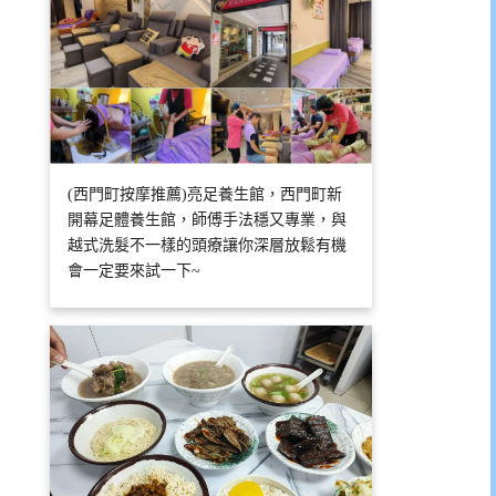
(西門町按摩推薦)亮足養生館，西門町新
開幕足體養生館，師傅手法穩又專業，與
越式洗髮不一樣的頭療讓你深層放鬆有機
會一定要來試一下~