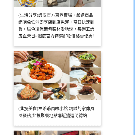
(生活分享)蝦皮官方直營賣場，嚴選商品
網購免低消即享店到店免運，當日快速到
貨，綠色環保無包裝材愛地球，每週五蝦
皮直營日~蝦皮官方特選好物價格更優惠!
(北投美食)左爺爺風味小館 精緻的家傳風
味餐館,北投聚餐地點鄰近捷運明德站