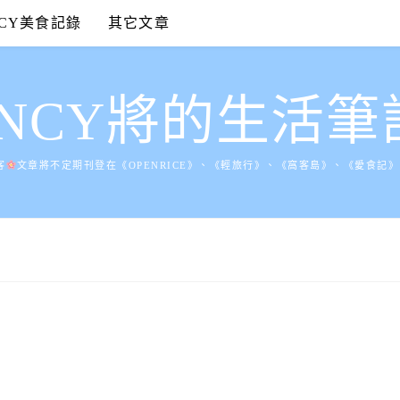
NCY美食記錄
其它文章
ANCY將的生活筆
客
文章將不定期刊登在《OPENRICE》、《輕旅行》、《窩客島》、《愛食記