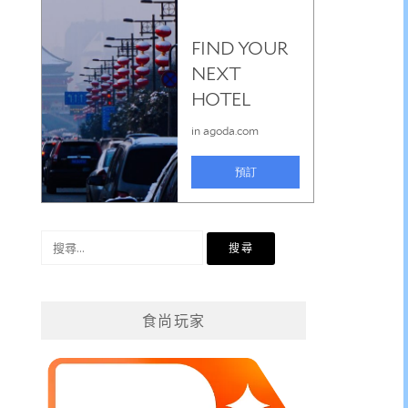
搜
尋
關
鍵
食尚玩家
字: