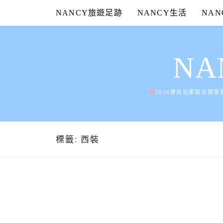
Skip
NANCY旅遊足跡
NANCY生活
NA
to
content
N
2026食尚玩家駐站部落
標籤:
西裝