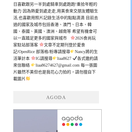
日喜歡跟另一半到處騎車到處跑跑!重拾年輕的
動力 因為熱愛到處走走,用美食來交朋友體驗生
活,也喜歡用照片記錄生活中的點點滴滴 目前去
過的國家及城市包括香港、澳門、日本、韓
國、泰國、美國、澳洲、越南等 希望有機會可
以一直踏足更多的國家與城市
2026食尚玩
家駐站部落客
文章不定期刊登於愛食
記/OpenRice 部落格/粉專請搜尋
Nancy將的生
活筆計本
IG請搜尋
liaa8627
各式邀約請
來信聯絡
liaa86274627@gmail.com
每一張圖
片雖然不美但也是我花心力拍的，請勿擅自下
載圖片
AGODA