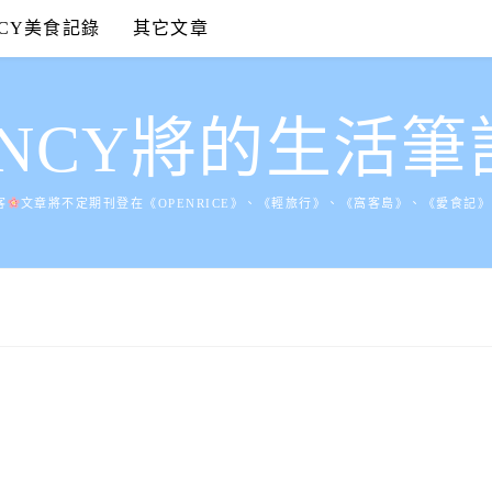
NCY美食記錄
其它文章
ANCY將的生活筆
客
文章將不定期刊登在《OPENRICE》、《輕旅行》、《窩客島》、《愛食記