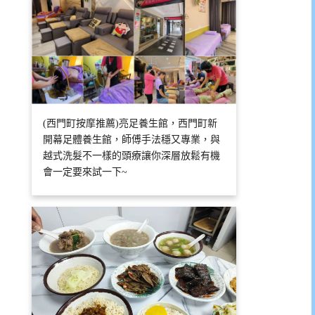
(西門町按摩推薦)亮足養生館，西門町新
開幕足體養生館，師傅手法穩又專業，與
越式洗髮不一樣的頭療讓你深層放鬆有機
會一定要來試一下~