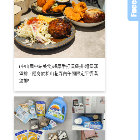
(中山國中站美食)超厚手打漢堡排-粗堡漢
堡排，隱身於松山巷弄內午間限定平價漢
堡排!