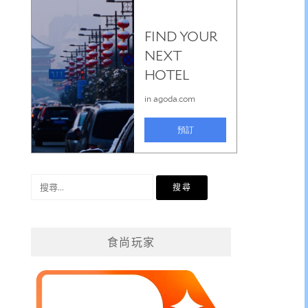
搜
尋
關
鍵
食尚玩家
字: