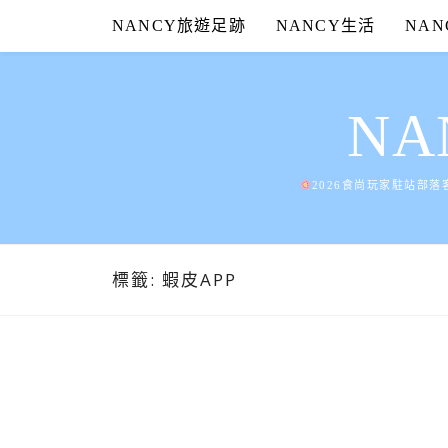
Skip
NANCY旅遊足跡
NANCY生活
NA
to
content
N
2026食尚玩家駐站部落
標籤:
蝦皮APP