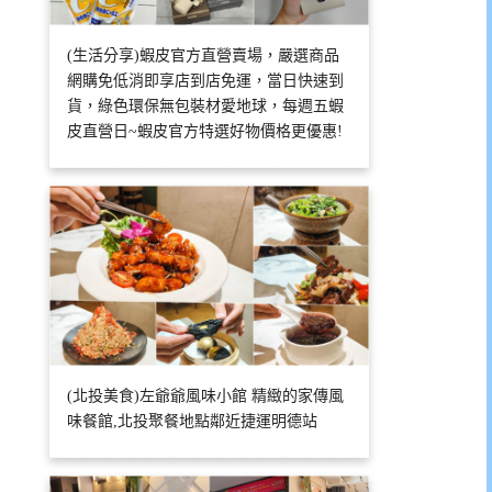
(生活分享)蝦皮官方直營賣場，嚴選商品
網購免低消即享店到店免運，當日快速到
貨，綠色環保無包裝材愛地球，每週五蝦
皮直營日~蝦皮官方特選好物價格更優惠!
(北投美食)左爺爺風味小館 精緻的家傳風
味餐館,北投聚餐地點鄰近捷運明德站