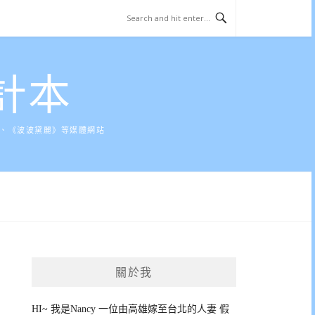
計本
》、《波波黛麗》等媒體網站
關於我
HI~ 我是Nancy 一位由高雄嫁至台北的人妻 假