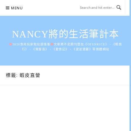
Skip
MENU
to
content
NANCY將的生活筆計本
2026食尚玩家駐站部落客
文章將不定期刊登在《OPENRICE》、《輕旅
行》、《窩客島》、《愛食記》、《波波黛麗》等媒體網站
標籤:
蝦皮直營