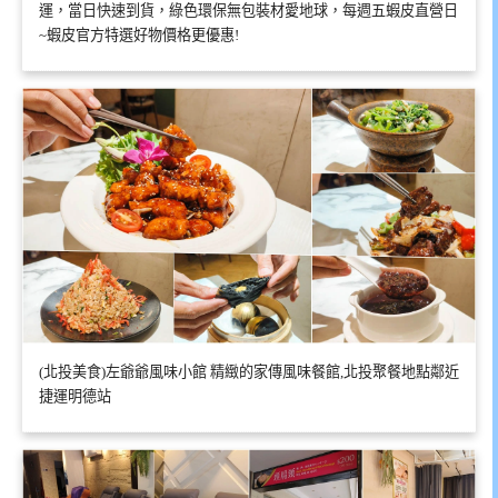
運，當日快速到貨，綠色環保無包裝材愛地球，每週五蝦皮直營日
~蝦皮官方特選好物價格更優惠!
(北投美食)左爺爺風味小館 精緻的家傳風味餐館,北投聚餐地點鄰近
捷運明德站