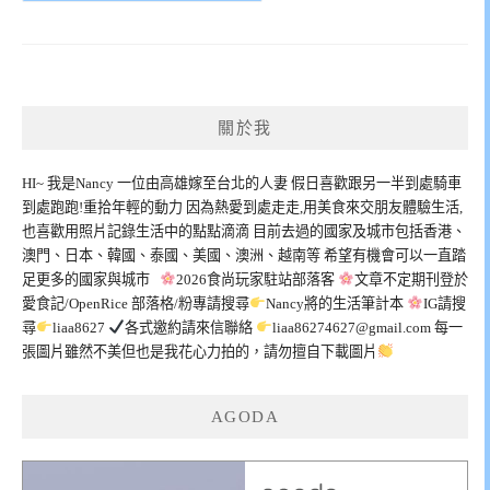
關於我
HI~ 我是Nancy 一位由高雄嫁至台北的人妻 假日喜歡跟另一半到處騎車
到處跑跑!重拾年輕的動力 因為熱愛到處走走,用美食來交朋友體驗生活,
也喜歡用照片記錄生活中的點點滴滴 目前去過的國家及城市包括香港、
澳門、日本、韓國、泰國、美國、澳洲、越南等 希望有機會可以一直踏
足更多的國家與城市
2026食尚玩家駐站部落客
文章不定期刊登於
愛食記/OpenRice 部落格/粉專請搜尋
Nancy將的生活筆計本
IG請搜
尋
liaa8627
各式邀約請來信聯絡
liaa86274627@gmail.com
每一
張圖片雖然不美但也是我花心力拍的，請勿擅自下載圖片
AGODA