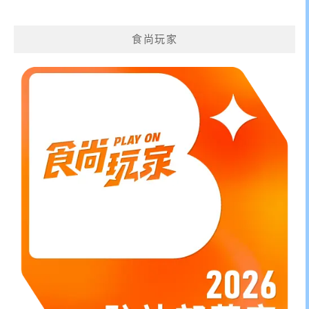
關
鍵
食尚玩家
字: