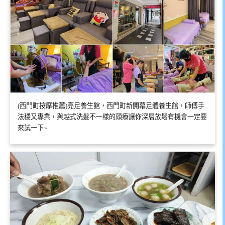
(西門町按摩推薦)亮足養生館，西門町新開幕足體養生館，師傅手
法穩又專業，與越式洗髮不一樣的頭療讓你深層放鬆有機會一定要
來試一下~