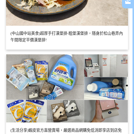
(中山國中站美食)超厚手打漢堡排-粗堡漢堡排，隱身於松山巷弄內
午間限定平價漢堡排!
(生活分享)蝦皮官方直營賣場，嚴選商品網購免低消即享店到店免