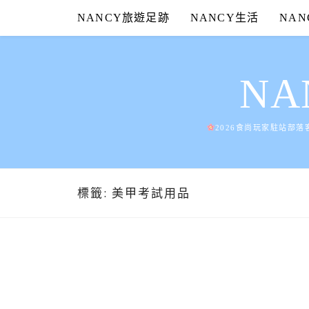
Skip
NANCY旅遊足跡
NANCY生活
NA
to
content
N
2026食尚玩家駐站部落
標籤:
美甲考試用品