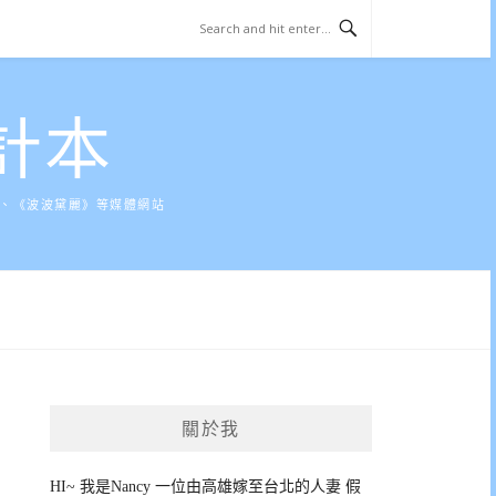
計本
》、《波波黛麗》等媒體網站
關於我
HI~ 我是Nancy 一位由高雄嫁至台北的人妻 假