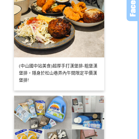
(中山國中站美食)超厚手打漢堡排-粗堡漢
堡排，隱身於松山巷弄內午間限定平價漢
堡排!