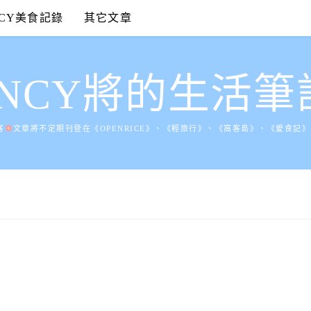
NCY美食記錄
其它文章
ANCY將的生活筆
客
文章將不定期刊登在《OPENRICE》、《輕旅行》、《窩客島》、《愛食記