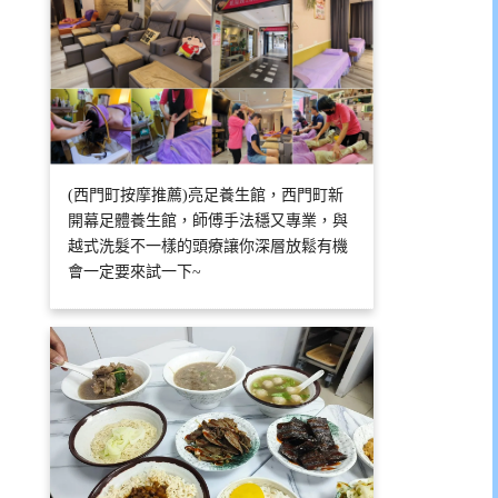
(西門町按摩推薦)亮足養生館，西門町新
開幕足體養生館，師傅手法穩又專業，與
越式洗髮不一樣的頭療讓你深層放鬆有機
會一定要來試一下~