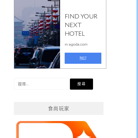
搜
尋
關
鍵
食尚玩家
字: