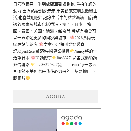
日喜歡跟另一半到處騎車到處跑跑!重拾年輕的
動力 因為熱愛到處走走,用美食來交朋友體驗生
活,也喜歡用照片記錄生活中的點點滴滴 目前去
過的國家及城市包括香港、澳門、日本、韓
國、泰國、美國、澳洲、越南等 希望有機會可
以一直踏足更多的國家與城市
2026食尚玩
家駐站部落客
文章不定期刊登於愛食
記/OpenRice 部落格/粉專請搜尋
Nancy將的生
活筆計本
IG請搜尋
liaa8627
各式邀約請
來信聯絡
liaa86274627@gmail.com
每一張圖
片雖然不美但也是我花心力拍的，請勿擅自下
載圖片
AGODA