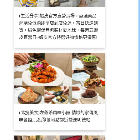
(生活分享)蝦皮官方直營賣場，嚴選商品
網購免低消即享店到店免運，當日快速到
貨，綠色環保無包裝材愛地球，每週五蝦
皮直營日~蝦皮官方特選好物價格更優惠!
(北投美食)左爺爺風味小館 精緻的家傳風
味餐館,北投聚餐地點鄰近捷運明德站