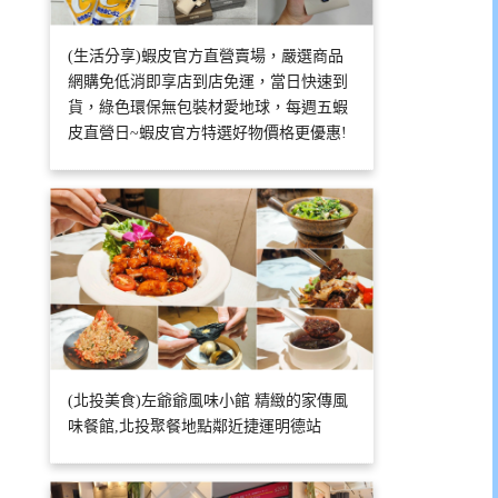
(生活分享)蝦皮官方直營賣場，嚴選商品
網購免低消即享店到店免運，當日快速到
貨，綠色環保無包裝材愛地球，每週五蝦
皮直營日~蝦皮官方特選好物價格更優惠!
(北投美食)左爺爺風味小館 精緻的家傳風
味餐館,北投聚餐地點鄰近捷運明德站