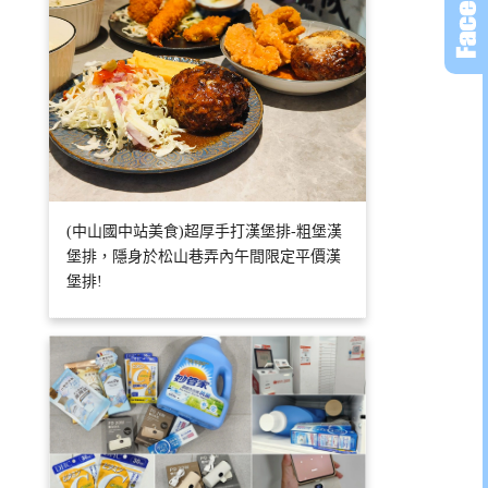
(中山國中站美食)超厚手打漢堡排-粗堡漢
堡排，隱身於松山巷弄內午間限定平價漢
堡排!