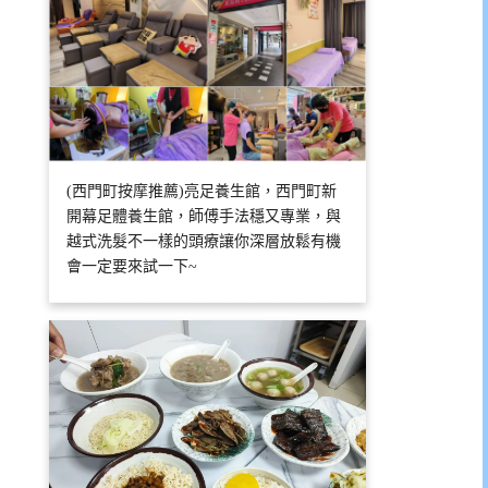
(西門町按摩推薦)亮足養生館，西門町新
開幕足體養生館，師傅手法穩又專業，與
越式洗髮不一樣的頭療讓你深層放鬆有機
會一定要來試一下~