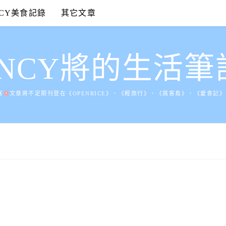
NCY美食記錄
其它文章
ANCY將的生活筆
客
文章將不定期刊登在《OPENRICE》、《輕旅行》、《窩客島》、《愛食記