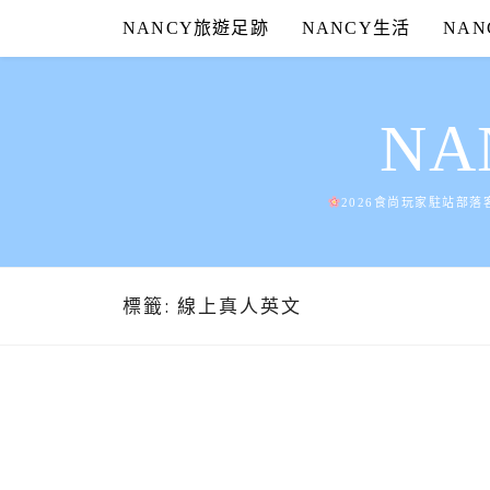
Skip
NANCY旅遊足跡
NANCY生活
NA
to
content
N
2026食尚玩家駐站部落
標籤:
線上真人英文