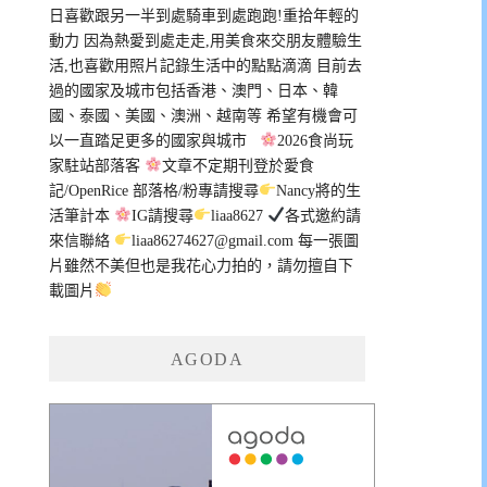
日喜歡跟另一半到處騎車到處跑跑!重拾年輕的
動力 因為熱愛到處走走,用美食來交朋友體驗生
活,也喜歡用照片記錄生活中的點點滴滴 目前去
過的國家及城市包括香港、澳門、日本、韓
國、泰國、美國、澳洲、越南等 希望有機會可
以一直踏足更多的國家與城市
2026食尚玩
家駐站部落客
文章不定期刊登於愛食
記/OpenRice 部落格/粉專請搜尋
Nancy將的生
活筆計本
IG請搜尋
liaa8627
各式邀約請
來信聯絡
liaa86274627@gmail.com
每一張圖
片雖然不美但也是我花心力拍的，請勿擅自下
載圖片
AGODA