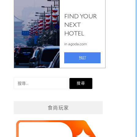
搜
尋
關
鍵
食尚玩家
字: