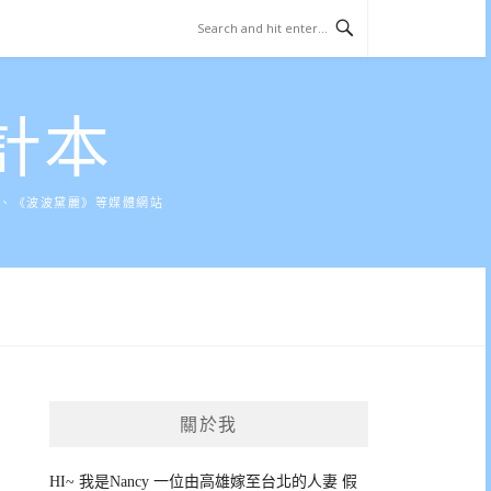
計本
》、《波波黛麗》等媒體網站
關於我
HI~ 我是Nancy 一位由高雄嫁至台北的人妻 假