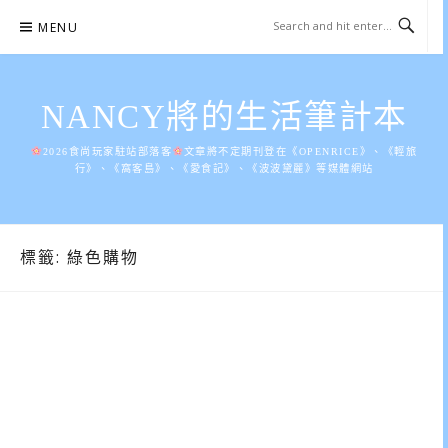
Skip
MENU
to
content
NANCY將的生活筆計本
2026食尚玩家駐站部落客
文章將不定期刊登在《OPENRICE》、《輕旅
行》、《窩客島》、《愛食記》、《波波黛麗》等媒體網站
標籤:
綠色購物