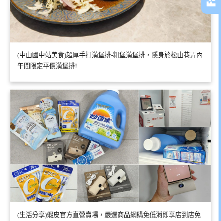
(中山國中站美食)超厚手打漢堡排-粗堡漢堡排，隱身於松山巷弄內
午間限定平價漢堡排!
(生活分享)蝦皮官方直營賣場，嚴選商品網購免低消即享店到店免