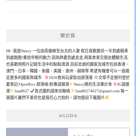
關於我
HI~ 我是Nancy 一位由高雄嫁至台北的人妻 假日喜歡跟另一半到處騎車
到處跑跑!重拾年輕的動力 因為熱愛到處走走,用美食來交朋友體驗生活,
也喜歡用照片記錄生活中的點點滴滴 目前去過的國家及城市包括香港、
澳門、日本、韓國、泰國、美國、澳洲、越南等 希望有機會可以一直踏
足更多的國家與城市
2026食尚玩家駐站部落客
文章不定期刊登於
愛食記/OpenRice 部落格/粉專請搜尋
Nancy將的生活筆計本
IG請搜
尋
liaa8627
各式邀約請來信聯絡
liaa86274627@gmail.com
每一
張圖片雖然不美但也是我花心力拍的，請勿擅自下載圖片
AGODA