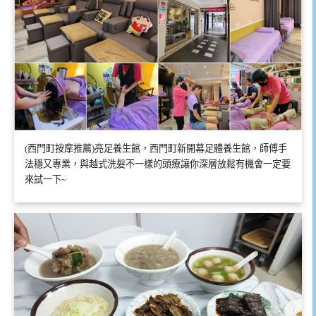
(西門町按摩推薦)亮足養生館，西門町新開幕足體養生館，師傅手
法穩又專業，與越式洗髮不一樣的頭療讓你深層放鬆有機會一定要
來試一下~