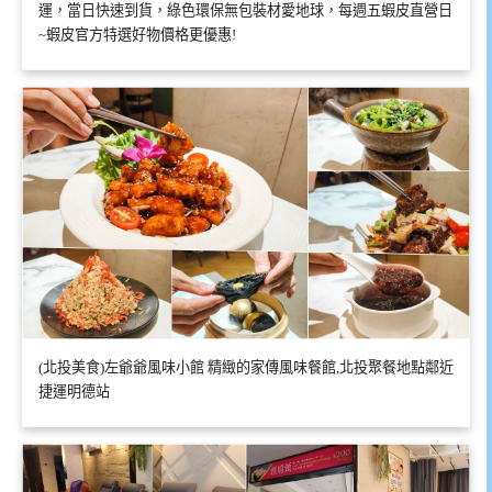
運，當日快速到貨，綠色環保無包裝材愛地球，每週五蝦皮直營日
~蝦皮官方特選好物價格更優惠!
(北投美食)左爺爺風味小館 精緻的家傳風味餐館,北投聚餐地點鄰近
捷運明德站