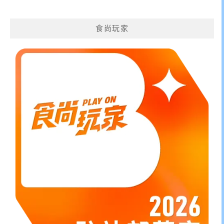
關
鍵
食尚玩家
字: