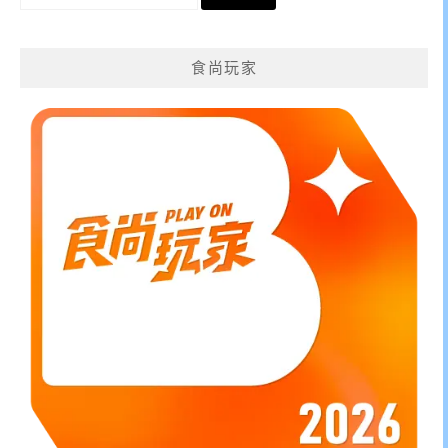
尋
關
鍵
食尚玩家
字: