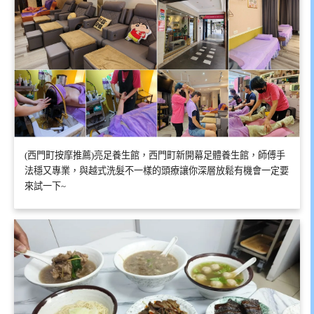
(西門町按摩推薦)亮足養生館，西門町新開幕足體養生館，師傅手
法穩又專業，與越式洗髮不一樣的頭療讓你深層放鬆有機會一定要
來試一下~