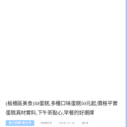
(板橋區美食)50蛋糕,多種口味蛋糕50元起,價格平實
蛋糕真材實料,下午茶點心,早餐的好選擇
食之記錄-新北市
NANCY
2018-11-18
0