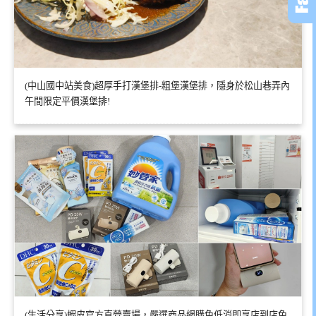
(中山國中站美食)超厚手打漢堡排-粗堡漢堡排，隱身於松山巷弄內
午間限定平價漢堡排!
(生活分享)蝦皮官方直營賣場，嚴選商品網購免低消即享店到店免