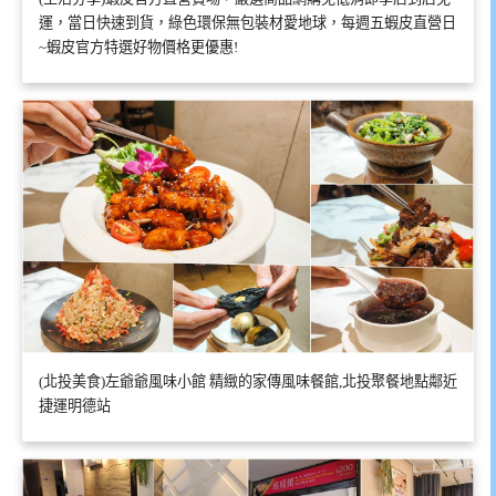
運，當日快速到貨，綠色環保無包裝材愛地球，每週五蝦皮直營日
~蝦皮官方特選好物價格更優惠!
(北投美食)左爺爺風味小館 精緻的家傳風味餐館,北投聚餐地點鄰近
捷運明德站