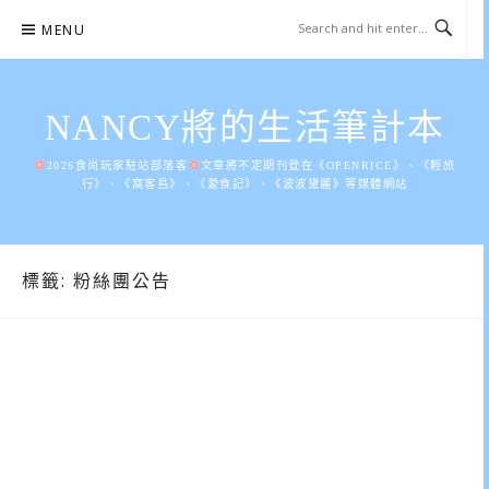
Skip
MENU
to
content
NANCY將的生活筆計本
2026食尚玩家駐站部落客
文章將不定期刊登在《OPENRICE》、《輕旅
行》、《窩客島》、《愛食記》、《波波黛麗》等媒體網站
標籤:
粉絲團公告