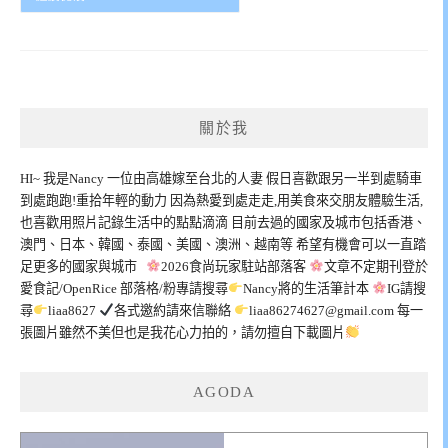
關於我
HI~ 我是Nancy 一位由高雄嫁至台北的人妻 假日喜歡跟另一半到處騎車
到處跑跑!重拾年輕的動力 因為熱愛到處走走,用美食來交朋友體驗生活,
也喜歡用照片記錄生活中的點點滴滴 目前去過的國家及城市包括香港、
澳門、日本、韓國、泰國、美國、澳洲、越南等 希望有機會可以一直踏
足更多的國家與城市
2026食尚玩家駐站部落客
文章不定期刊登於
愛食記/OpenRice 部落格/粉專請搜尋
Nancy將的生活筆計本
IG請搜
尋
liaa8627
各式邀約請來信聯絡
liaa86274627@gmail.com
每一
張圖片雖然不美但也是我花心力拍的，請勿擅自下載圖片
AGODA