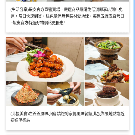
(生活分享)蝦皮官方直營賣場，嚴選商品網購免低消即享店到店免
運，當日快速到貨，綠色環保無包裝材愛地球，每週五蝦皮直營日
~蝦皮官方特選好物價格更優惠!
(北投美食)左爺爺風味小館 精緻的家傳風味餐館,北投聚餐地點鄰近
捷運明德站