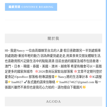
CONTINUE READING
關於我
HI~ 我是Nancy 一位由高雄嫁至台北的人妻 假日喜歡跟另一半到處騎車
到處跑跑!重拾年輕的動力 因為熱愛到處走走,用美食來交朋友體驗生活,
也喜歡用照片記錄生活中的點點滴滴 目前去過的國家及城市包括香港、
澳門、日本、韓國、泰國、美國、澳洲、越南等 希望有機會可以一直踏
足更多的國家與城市
2026食尚玩家駐站部落客
文章不定期刊登於
愛食記/OpenRice 部落格/粉專請搜尋
Nancy將的生活筆計本
IG請搜
尋
liaa8627
各式邀約請來信聯絡
liaa86274627@gmail.com
每一
張圖片雖然不美但也是我花心力拍的，請勿擅自下載圖片
AGODA