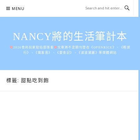
Skip
MENU
to
content
NANCY將的生活筆計本
2026食尚玩家駐站部落客
文章將不定期刊登在《OPENRICE》、《輕旅
行》、《窩客島》、《愛食記》、《波波黛麗》等媒體網站
標籤:
甜點吃到飽