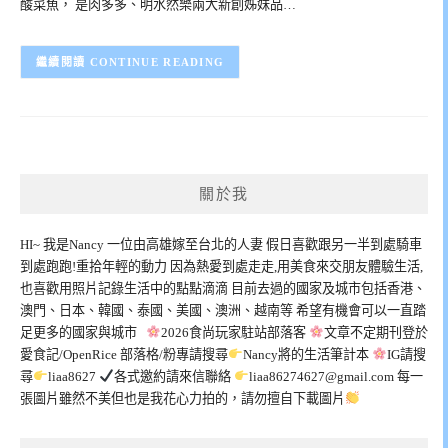
酸菜魚， 是肉多多、明水然樂兩大新創姊妹品…
CONTINUE READING
關於我
HI~ 我是Nancy 一位由高雄嫁至台北的人妻 假日喜歡跟另一半到處騎車
到處跑跑!重拾年輕的動力 因為熱愛到處走走,用美食來交朋友體驗生活,
也喜歡用照片記錄生活中的點點滴滴 目前去過的國家及城市包括香港、
澳門、日本、韓國、泰國、美國、澳洲、越南等 希望有機會可以一直踏
足更多的國家與城市
2026食尚玩家駐站部落客
文章不定期刊登於
愛食記/OpenRice 部落格/粉專請搜尋
Nancy將的生活筆計本
IG請搜
尋
liaa8627
各式邀約請來信聯絡
liaa86274627@gmail.com
每一
張圖片雖然不美但也是我花心力拍的，請勿擅自下載圖片