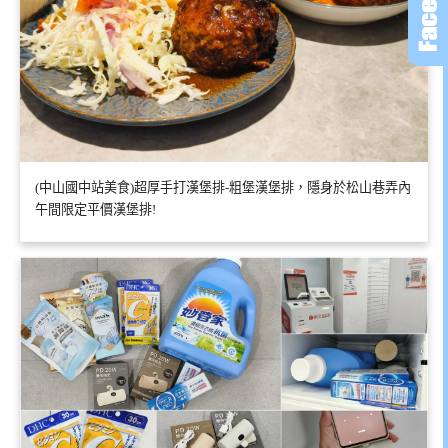
(中山國中站美食)超厚手打漢堡排-粗堡漢堡排，隱身於松山巷弄內
午間限定平價漢堡排!