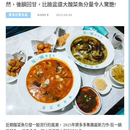
然，後韻回甘，比臉盆還大酸菜魚分量令人驚艷!
愛食記暫放區
NANCY
2025-04-09
近期酸菜魚引發一股流行的風潮， 2025年樂多多集團最新力作-狂一鍋