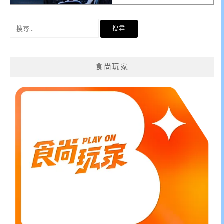
搜
尋
關
鍵
食尚玩家
字: