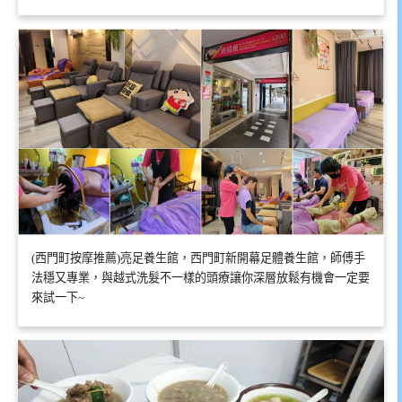
(西門町按摩推薦)亮足養生館，西門町新開幕足體養生館，師傅手
法穩又專業，與越式洗髮不一樣的頭療讓你深層放鬆有機會一定要
來試一下~