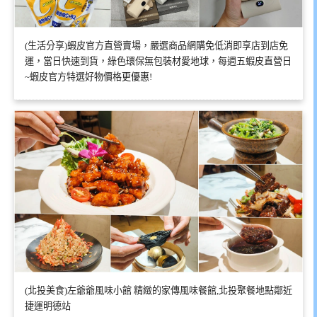
(生活分享)蝦皮官方直營賣場，嚴選商品網購免低消即享店到店免
運，當日快速到貨，綠色環保無包裝材愛地球，每週五蝦皮直營日
~蝦皮官方特選好物價格更優惠!
(北投美食)左爺爺風味小館 精緻的家傳風味餐館,北投聚餐地點鄰近
捷運明德站